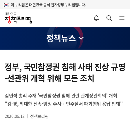
이 누리집은 대한민국 공식 전자정부 누리집입니다.
홈
알림설정 바로가기
검색 바로가기
메뉴 열기
정책뉴스
콘
텐
정부, 국민참정권 침해 사태 진상 규명
츠
·선관위 개혁 위해 모든 조치
영
역
김민석 총리 주재 '국민참정권 침해 관련 관계장관회의' 개최
"검·경, 최대한 신속·엄정 수사…민주질서 파괴행위 용납 안돼"
2026.06.12
정책브리핑