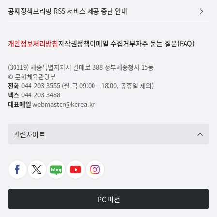
공지
정책브리핑 RSS 서비스 제공 중단 안내
개인정보처리방침
저작권정책
이메일 수집거부
자주 묻는 질문(FAQ)
(30119) 세종특별자치시 갈매로 388 정부세종청사 15동
© 문화체육관광부
전화
044-203-3555 (월-금 09:00 - 18:00, 공휴일 제외)
팩스
044-203-3488
대표메일
webmaster@korea.kr
관련사이트
페
X
네
유
인
이
바
이
튜
스
스
로
버
브
타
PC 버전
북
가
포
바
그
바
기
스
로
램