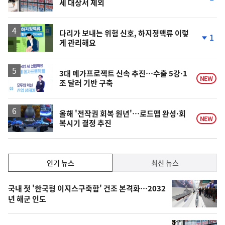
세 대상서 제외
단
계
하
락
다리가 보내는 위험 신호, 하지정맥류 이렇
1
게 관리해요
단
계
하
락
3대 메가프로젝트 신속 추진…수출 5강·1
NEW
조 달러 기반 구축
올해 '전작권 회복 원년'…로드맵 완성·회
NEW
복시기 결정 추진
인
인기 뉴스
최신 뉴스
기,
인
기
최
국내 첫 '한국형 이지스구축함' 건조 본격화…2032
뉴
년 해군 인도
신,
스
오