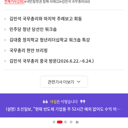
전체기사(255)
#국민참정권 침해 사태(2)
#김민석 국무총리(60)
김민석 국무총리와 마지막 주례보고 회동
민주당 청년 당선인 워크숍
김대중 정치학교 청년리더십학교 워크숍 특강
국무총리 현안 브리핑
김민석 국무총리 중국 방문(2026.6.22.~6.24.)
관련기사 더보기
히
단
(설명) 조선일보, "현재 반도체 기업들 주 52시간 예외 없어도 수익 어마어마하더라" 기사 등 관련
배
너