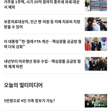
거주용 1주택, 시가 20억 원까지 종부세 과세 대상
늘
서 제외
의
영
보훈의료대상자, 인근 병·의원 등 치매 치료비 지원
상
받을 수 있어
,
오
이 대통령 "한-칠레 FTA 개선…핵심광물 공급망 협
력 더욱 강화"
늘
의
내년부터 아르헨산 원유 수입…핵심광물 공급망 협
사
력 체계 마련
진
오늘의 멀티미디어
5만원으로 4인 가족 장보기 가능?
영