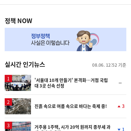
영
정
역
책
정책 NOW
NOW,
MY
맞
춤
뉴
실시간 인기뉴스
08.06. 12:52 기준
스
'서울대 10개 만들기' 본격화…거점 국립
순
대 3곳 신속 선정
위
동
일
3
진흙 속으로 여름 속으로 바다는 축제 중!
단
계
상
승
거주용 1주택, 시가 20억 원까지 종부세 과
1