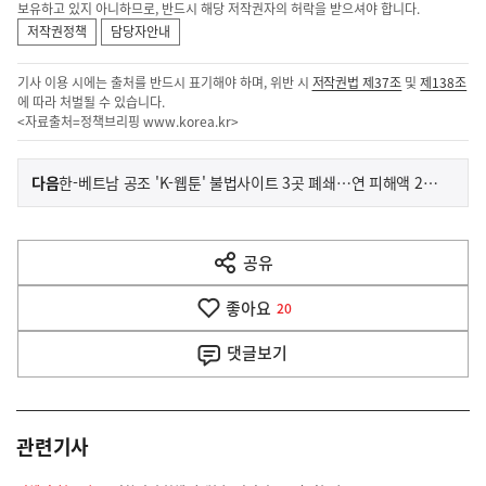
보유하고 있지 아니하므로, 반드시 해당 저작권자의 허락을 받으셔야 합니다.
저작권정책
담당자안내
기사 이용 시에는 출처를 반드시 표기해야 하며, 위반 시
저작권법 제37조
및
제138조
에 따라 처벌될 수 있습니다.
<자료출처=정책브리핑
www.korea.kr
>
이
기
다음
한-베트남 공조 'K-웹툰' 불법사이트 3곳 폐쇄…연 피해액 2072억
사
전
다
공유
열
음
기
좋아요
기
20
사
댓글
보기
관련기사