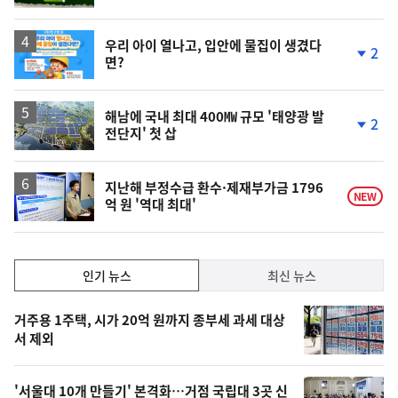
계
상
승
우리 아이 열나고, 입안에 물집이 생겼다
2
면?
단
계
하
락
해남에 국내 최대 400㎿ 규모 '태양광 발
2
전단지' 첫 삽
단
계
하
락
지난해 부정수급 환수·제재부가금 1796
NEW
억 원 '역대 최대'
인
인기 뉴스
최신 뉴스
기,
인
기
최
거주용 1주택, 시가 20억 원까지 종부세 과세 대상
뉴
서 제외
신,
스
오
'서울대 10개 만들기' 본격화…거점 국립대 3곳 신