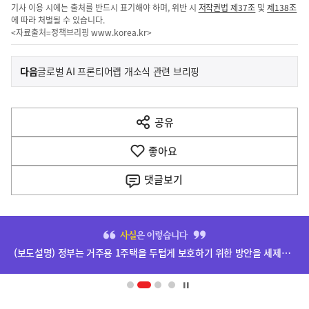
기사 이용 시에는 출처를 반드시 표기해야 하며, 위반 시
저작권법 제37조
및
제138조
에 따라 처벌될 수 있습니다.
<자료출처=정책브리핑
www.korea.kr
>
이
기
다음
글로벌 AI 프론티어랩 개소식 관련 브리핑
사
전
다
공유
열
음
기
좋아요
기
사
댓글
보기
히
단
(보도설명) 정부는 거주용 1주택을 두텁게 보호하기 위한 방안을 세제개편안에 담았습니다.
배
너
영