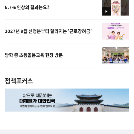
6.7% 인상의 결과는요?
영
상
2027년 9월 신청분부터 달라지는 '근로장려금'
방학 중 초등돌봄교육 현장 방문
정책포커스