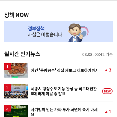
정
역
책
정책 NOW
NOW,
MY
맞
춤
뉴
실시간 인기뉴스
08.08. 05:42 기준
스
3
치킨 '용량꼼수' 직접 재보고 제보하기까지
단
계
상
승
세종시 행정수도 기능 완성 등 국토대전환
NEW
8대 과제 이달 중 발표
사기범이 만든 가짜 투자 화면에 속지 마세
1
요
단