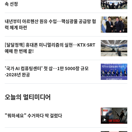
늘
속 선정
의
영
내년부터 아르헨산 원유 수입…핵심광물 공급망 협
상
력 체계 마련
,
오
[달달정책] 휴대폰 미니멀리즘의 실현…KTX·SRT
예매 한 번에 끝!
늘
의
'국가 AI 컴퓨팅센터' 첫 삽…1만 5000장 규모
사
·2028년 완공
진
오늘의 멀티미디어
"뭐하세요" 수거하다 딱 걸렸다
영
상