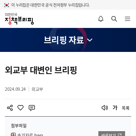
이 누리집은 대한민국 공식 전자정부 누리집입니다.
홈
알림설정 바로가기
검색 바로가기
메뉴 열기
브리핑 자료
콘
텐
외교부 대변인 브리핑
츠
영
2024.09.24
외교부
역
목록
첨부파일
속기자료.hwp
바로보기