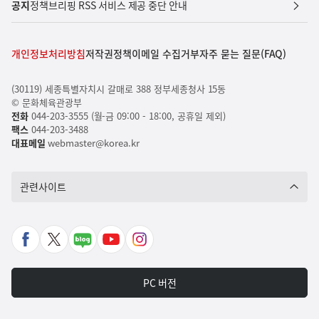
공지
정책브리핑 RSS 서비스 제공 중단 안내
개인정보처리방침
저작권정책
이메일 수집거부
자주 묻는 질문(FAQ)
(30119) 세종특별자치시 갈매로 388 정부세종청사 15동
© 문화체육관광부
전화
044-203-3555 (월-금 09:00 - 18:00, 공휴일 제외)
팩스
044-203-3488
대표메일
webmaster@korea.kr
관련사이트
페
X
네
유
인
이
바
이
튜
스
스
로
버
브
타
PC 버전
북
가
포
바
그
바
기
스
로
램