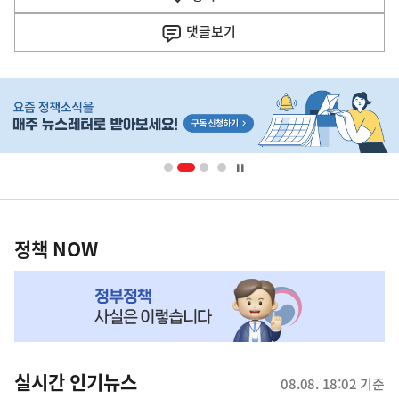
사
댓글
보기
히
단
배
너
영
정
역
책
정책 NOW
NOW,
MY
맞
춤
뉴
실시간 인기뉴스
08.08. 18:02 기준