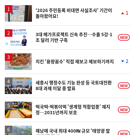
스
'2026 주민등록 비대면 사실조사' 기간이
1
돌아왔어요!
단
계
상
승
3대 메가프로젝트 신속 추진…수출 5강·1
NEW
조 달러 기반 구축
2
치킨 '용량꼼수' 직접 재보고 제보하기까지
단
계
하
락
세종시 행정수도 기능 완성 등 국토대전환
NEW
8대 과제 이달 중 발표
떡국떡·떡볶이떡 '생계형 적합업종' 재지
NEW
정…2031년까지 보호
해남에 국내 최대 400㎿ 규모 '태양광 발
NEW