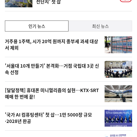
전단지' 첫 삽
인
인기 뉴스
최신 뉴스
기,
인
기
최
거주용 1주택, 시가 20억 원까지 종부세 과세 대상
뉴
서 제외
신,
스
오
'서울대 10개 만들기' 본격화…거점 국립대 3곳 신
늘
속 선정
의
영
[달달정책] 휴대폰 미니멀리즘의 실현…KTX·SRT
상
예매 한 번에 끝!
,
오
'국가 AI 컴퓨팅센터' 첫 삽…1만 5000장 규모
·2028년 완공
늘
의