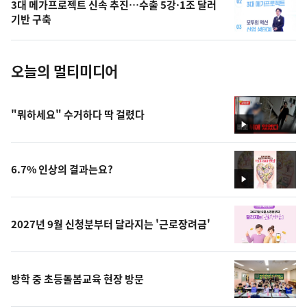
3대 메가프로젝트 신속 추진…수출 5강·1조 달러
사
기반 구축
진
오늘의 멀티미디어
"뭐하세요" 수거하다 딱 걸렸다
영
상
6.7% 인상의 결과는요?
영
상
2027년 9월 신청분부터 달라지는 '근로장려금'
방학 중 초등돌봄교육 현장 방문