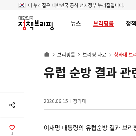
이 누리집은 대한민국 공식 전자정부 누리집입니다.
뉴스
브리핑룸
정
대
한
민
국
정
사
브리핑룸
브리핑 자료
청와대 브
책
홈
브
이
으
유럽 순방 결과 
콘
리
트
로
핑
텐
이
츠
동
영
경
2026.06.15
청와대
역
로
공
유
열
이재명 대통령의 유럽순방 결과 브리
기
공
1