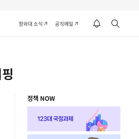
알
청와대 소식
공직메일
림
상
ON
세
검
색
리핑
정책 NOW