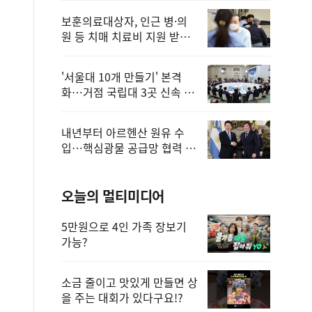
보훈의료대상자, 인근 병·의
원 등 치매 치료비 지원 받을
수 있어
'서울대 10개 만들기' 본격
화…거점 국립대 3곳 신속 선
정
내년부터 아르헨산 원유 수
입…핵심광물 공급망 협력 체
계 마련
오늘의 멀티미디어
5만원으로 4인 가족 장보기
가능?
소금 줄이고 맛있게 만들면 상
을 주는 대회가 있다구요!?