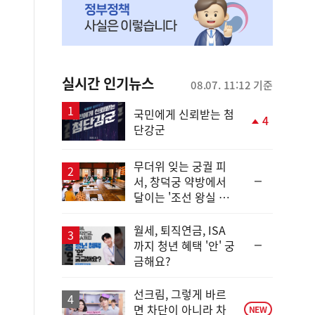
실시간 인기뉴스
08.07. 11:12 기준
국민에게 신뢰받는 첨
4
단강군
단
계
상
무더위 잊는 궁궐 피
승
순
서, 창덕궁 약방에서
위
달이는 '조선 왕실 보
동
양 비법'
일
월세, 퇴직연금, ISA
순
까지 청년 혜택 '안' 궁
위
금해요?
동
일
선크림, 그렇게 바르
면 차단이 아니라 차
NEW