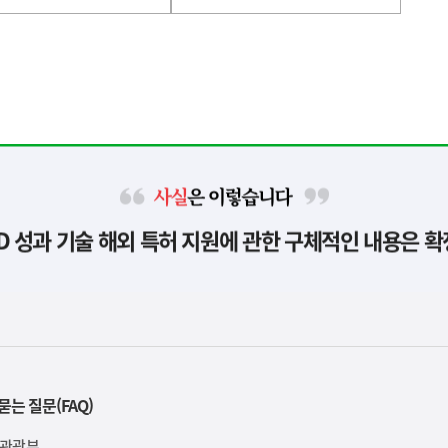
사
D 성과 기술 해외 특허 지원에 관한 구체적인 내용은 
실
은
이
렇
습
니
다
묻는 질문(FAQ)
육관광부