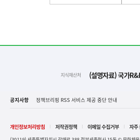
기
영
역
하
단
배
(설명자료) 국가R&
지식재산처
너
영
역
공지사항
정책브리핑 RSS 서비스 제공 중단 안내
개인정보처리방침
저작권정책
이메일 수집거부
자주 
(30119) 세종특별자치시 갈매로 388 정부세종청사 15동 © 문화체