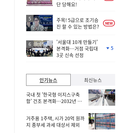
단 당해요!
주목! 5급으로 조기승
NEW
진 할 수 있는 방법은?
'서울대 10개 만들기'
5
본격화…거점 국립대
단
3곳 신속 선정
계
하
락
인기뉴스
최신뉴스
국내 첫 '한국형 이지스구축
함' 건조 본격화…2032년 해
군 인도
거주용 1주택, 시가 20억 원까
지 종부세 과세 대상서 제외