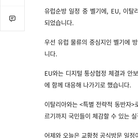
감
수
유럽순방 일정 중 벨기에, EU, 이
댓
되었습니다.
글
수
우선 유럽 물류의 중심지인 벨기에 
(클
릭
니다.
시
댓
EU와는 디지털 통상협정 체결과 안보
글
로
에 함께 대응해 나가기로 했습니다.
이
동)
이탈리아와는 <특별 전략적 동반자>로
르기까지 국민들이 체감할 수 있는 실
어제와 오늘은 교황청 공식방문 일정