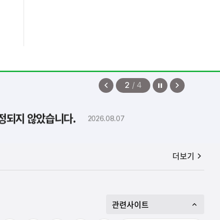
정지
이
다
2
/
4
전
음
보
보
확정되지 않았습니다.
2026.08.07
기
기
공지사항
더보기
관련사이트