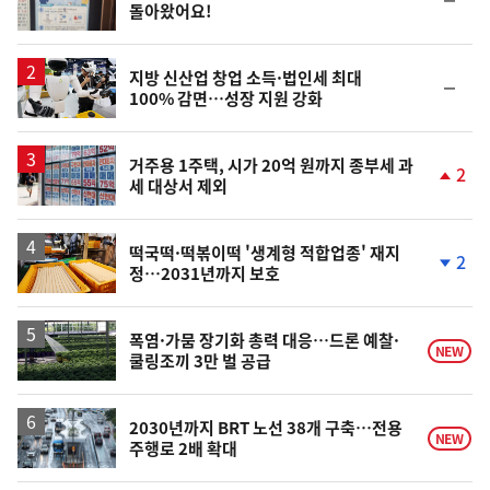
돌아왔어요!
위
동
일
지방 신산업 창업 소득·법인세 최대
순
100% 감면…성장 지원 강화
위
동
일
거주용 1주택, 시가 20억 원까지 종부세 과
2
세 대상서 제외
단
계
상
승
떡국떡·떡볶이떡 '생계형 적합업종' 재지
2
정…2031년까지 보호
단
계
하
락
폭염·가뭄 장기화 총력 대응…드론 예찰·
NEW
쿨링조끼 3만 벌 공급
2030년까지 BRT 노선 38개 구축…전용
NEW
주행로 2배 확대