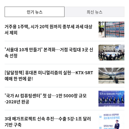
인
인기 뉴스
최신 뉴스
기,
인
기
최
거주용 1주택, 시가 20억 원까지 종부세 과세 대상
뉴
서 제외
신,
스
오
'서울대 10개 만들기' 본격화…거점 국립대 3곳 신
늘
속 선정
의
영
[달달정책] 휴대폰 미니멀리즘의 실현…KTX·SRT
상
예매 한 번에 끝!
,
오
'국가 AI 컴퓨팅센터' 첫 삽…1만 5000장 규모
·2028년 완공
늘
의
3대 메가프로젝트 신속 추진…수출 5강·1조 달러
사
기반 구축