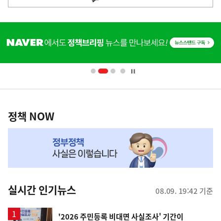
사
히
단
배
너
영
정
역
책
정책 NOW
NOW,
MY
맞
춤
뉴
실시간 인기뉴스
08.09. 19:42 기준
스
'2026 주민등록 비대면 사실조사' 기간이
순