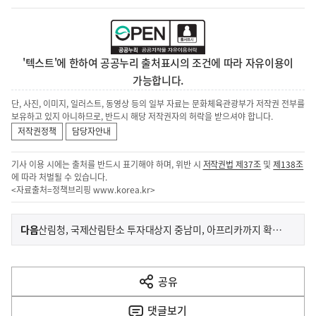
'텍스트'에 한하여 공공누리 출처표시의 조건에 따라 자유이용이
가능합니다.
단, 사진, 이미지, 일러스트, 동영상 등의 일부 자료는 문화체육관광부가 저작권 전부를
보유하고 있지 아니하므로, 반드시 해당 저작권자의 허락을 받으셔야 합니다.
저작권정책
담당자안내
기사 이용 시에는 출처를 반드시 표기해야 하며, 위반 시
저작권법 제37조
및
제138조
에 따라 처벌될 수 있습니다.
<자료출처=정책브리핑
www.korea.kr
>
이
기
다음
산림청, 국제산림탄소 투자대상지 중남미, 아프리카까지 확대…국외산림탄소권 확보
사
전
다
공유
열
음
기
댓글
보기
기