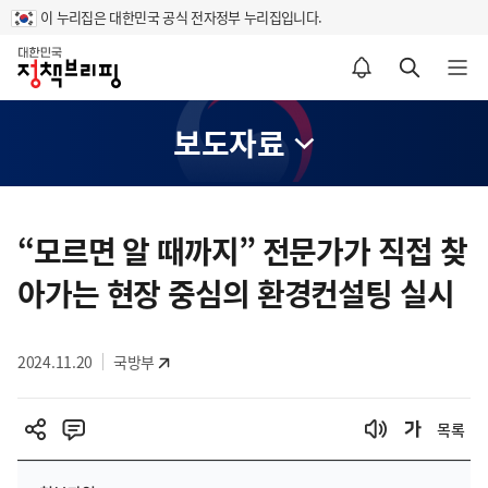
이 누리집은 대한민국 공식 전자정부 누리집입니다.
홈
알림설정 바로가기
검색 바로가기
메뉴 열기
보도자료
콘
텐
“모르면 알 때까지” 전문가가 직접 찾
츠
아가는 현장 중심의 환경컨설팅 실시
영
역
2024.11.20
국방부
목록