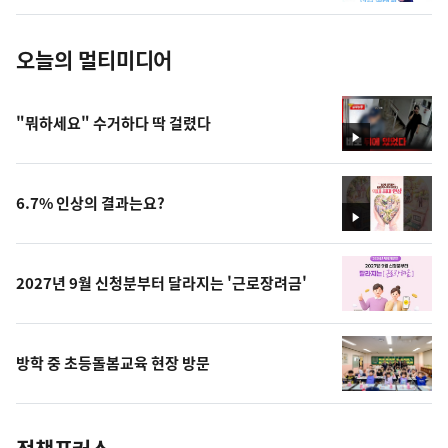
진
오늘의 멀티미디어
"뭐하세요" 수거하다 딱 걸렸다
영
상
6.7% 인상의 결과는요?
영
상
2027년 9월 신청분부터 달라지는 '근로장려금'
방학 중 초등돌봄교육 현장 방문