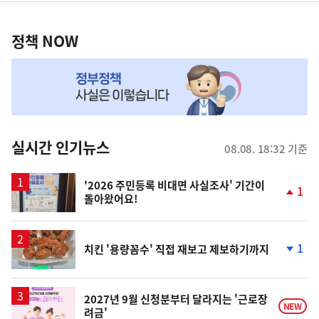
정
역
책
정책 NOW
NOW,
MY
맞
춤
뉴
실시간 인기뉴스
08.08. 18:32 기준
스
'2026 주민등록 비대면 사실조사' 기간이
1
돌아왔어요!
단
계
상
승
1
치킨 '용량꼼수' 직접 재보고 제보하기까지
단
계
하
락
2027년 9월 신청분부터 달라지는 '근로장
NEW
려금'