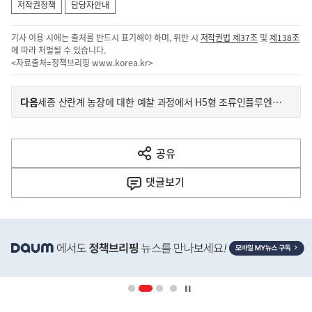
저작권정책
담당자안내
기사 이용 시에는 출처를 반드시 표기해야 하며, 위반 시
저작권법 제37조
및
제138조
에 따라 처벌될 수 있습니다.
<자료출처=정책브리핑
www.korea.kr
>
이
기
다음
세종 산란계 농장에 대한 예찰 과정에서 H5형 조류인플루엔자 항원 확인
사
전
다
공유
열
음
기
댓글
보기
기
사
히
단
배
너
영