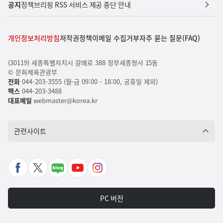
공지
정책브리핑 RSS 서비스 제공 중단 안내
개인정보처리방침
저작권정책
이메일 수집거부
자주 묻는 질문(FAQ)
(30119) 세종특별자치시 갈매로 388 정부세종청사 15동
© 문화체육관광부
전화
044-203-3555 (월-금 09:00 - 18:00, 공휴일 제외)
팩스
044-203-3488
대표메일
webmaster@korea.kr
관련사이트
페
X
네
유
인
이
바
이
튜
스
스
로
버
브
타
PC 버전
북
가
포
바
그
바
기
스
로
램