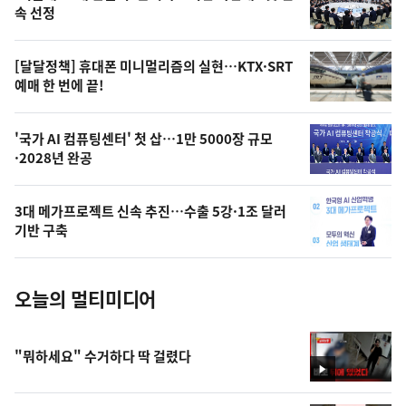
늘
속 선정
의
영
[달달정책] 휴대폰 미니멀리즘의 실현…KTX·SRT
상
예매 한 번에 끝!
,
오
'국가 AI 컴퓨팅센터' 첫 삽…1만 5000장 규모
·2028년 완공
늘
의
3대 메가프로젝트 신속 추진…수출 5강·1조 달러
사
기반 구축
진
오늘의 멀티미디어
"뭐하세요" 수거하다 딱 걸렸다
영
상