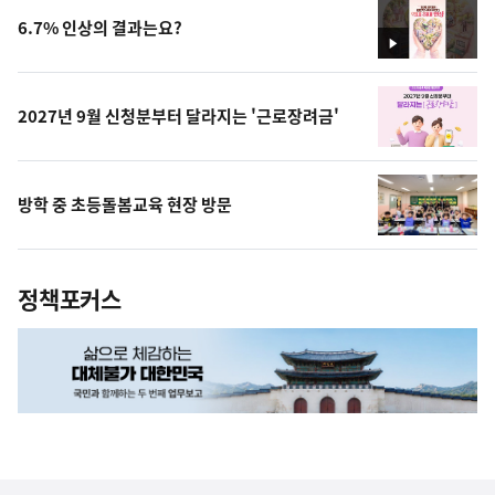
6.7% 인상의 결과는요?
영
상
2027년 9월 신청분부터 달라지는 '근로장려금'
방학 중 초등돌봄교육 현장 방문
정책포커스