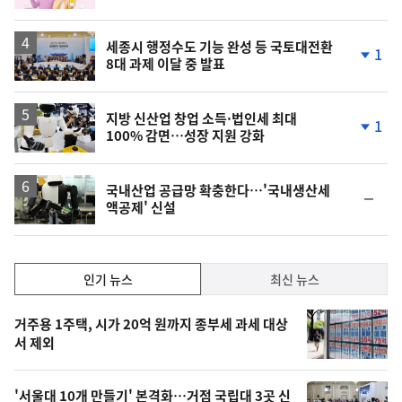
세종시 행정수도 기능 완성 등 국토대전환
1
8대 과제 이달 중 발표
단
계
하
락
지방 신산업 창업 소득·법인세 최대
1
100% 감면…성장 지원 강화
단
계
하
락
국내산업 공급망 확충한다…'국내생산세
순
액공제' 신설
위
동
일
인
인기 뉴스
최신 뉴스
기,
인
기
최
거주용 1주택, 시가 20억 원까지 종부세 과세 대상
뉴
서 제외
신,
스
오
'서울대 10개 만들기' 본격화…거점 국립대 3곳 신