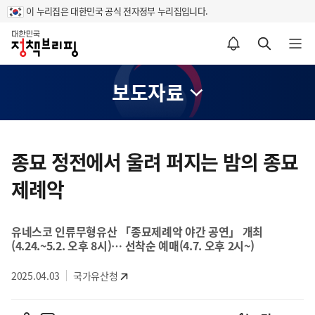
이 누리집은 대한민국 공식 전자정부 누리집입니다.
홈
알림설정 바로가기
검색 바로가기
메뉴 열기
보도자료
콘
텐
종묘 정전에서 울려 퍼지는 밤의 종묘
츠
제례악
영
역
유네스코 인류무형유산 「종묘제례악 야간 공연」 개최
(4.24.~5.2. 오후 8시)… 선착순 예매(4.7. 오후 2시~)
2025.04.03
국가유산청