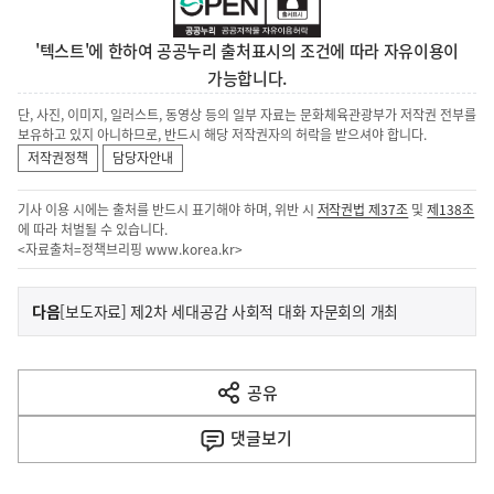
'텍스트'에 한하여 공공누리 출처표시의 조건에 따라 자유이용이
가능합니다.
단, 사진, 이미지, 일러스트, 동영상 등의 일부 자료는 문화체육관광부가 저작권 전부를
보유하고 있지 아니하므로, 반드시 해당 저작권자의 허락을 받으셔야 합니다.
저작권정책
담당자안내
기사 이용 시에는 출처를 반드시 표기해야 하며, 위반 시
저작권법 제37조
및
제138조
에 따라 처벌될 수 있습니다.
<자료출처=정책브리핑
www.korea.kr
>
이
기
다음
[보도자료] 제2차 세대공감 사회적 대화 자문회의 개최
사
전
다
공유
열
음
기
댓글
보기
기
사