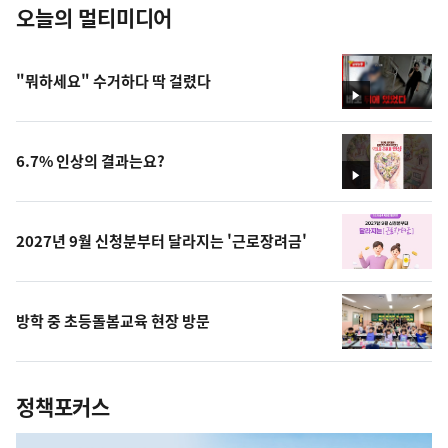
오늘의 멀티미디어
"뭐하세요" 수거하다 딱 걸렸다
영
상
6.7% 인상의 결과는요?
영
상
2027년 9월 신청분부터 달라지는 '근로장려금'
방학 중 초등돌봄교육 현장 방문
정책포커스