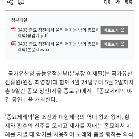
목록
첨부파일
0403 종묘 정전에서 울려 퍼지는 밤의 종묘제
바로보기
례악(붙임2).pdf
0403 종묘 정전에서 울려 퍼지는 밤의 종묘제
바로보기
례악(본문).hwpx
국가유산청 궁능유적본부(본부장 이재필)는 국가유산
진흥원(원장 최영창)과 함께 4월 24일부터 5월 2일까지
총 9일간 종묘 정전(서울 종로구)에서 「종묘제례악 야
간 공연」을 개최한다.
'종묘제례악'은 조선과 대한제국의 역대 왕과 왕비, 황
제와 황후의 신주를 모시고 제사를 지내는 종묘에서 제
례를 지낼 때 악기를 사용하여 노래와 춤을 행하는 의식