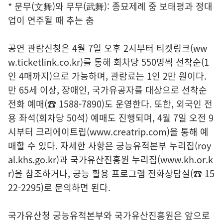
* 문무(文舞)와 무무(武舞): 종묘제례 중 보태평과 정대
업이 연주될 때 추는 춤
공연 관람신청은 4월 7일 오후 2시부터 티켓링크(ww
w.ticketlink.co.kr)를 통해 회차당 550명씩 선착순(1
인 4매까지)으로 가능하며, 관람료는 1인 2만 원이다.
만 65세 이상, 장애인, 국가유공자를 대상으로 선착순
전화 예매(☎ 1588-7890)도 운영한다. 또한, 외국인 전
용 좌석(회차당 50석) 예매도 진행되며, 4월 7일 오전 9
시부터 크리에이트립(www.creatrip.com)을 통해 예
매할 수 있다. 자세한 사항은 궁능유적본부 누리집(roy
al.khs.go.kr)과 국가유산진흥원 누리집(www.kh.or.k
r)을 참조하거나, 궁능 활용 프로그램 전화상담실(☎ 15
22-2295)로 문의하면 된다.
국가유산청 궁능유적본부와 국가유산진흥원은 앞으로