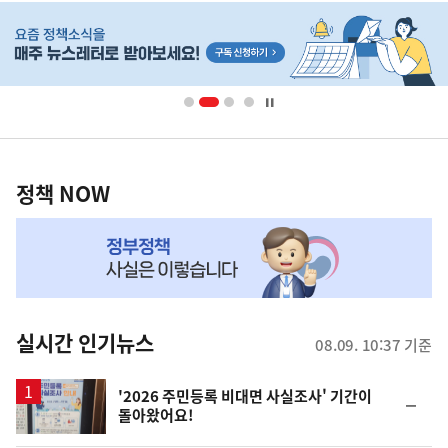
히
단
배
너
영
정
역
책
정책 NOW
NOW,
MY
맞
춤
뉴
실시간 인기뉴스
08.09. 10:37 기준
스
'2026 주민등록 비대면 사실조사' 기간이
순
돌아왔어요!
위
동