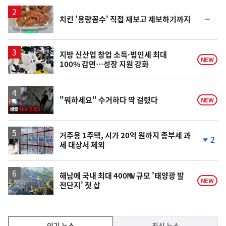
일
순
치킨 '용량꼼수' 직접 재보고 제보하기까지
위
동
일
지방 신산업 창업 소득·법인세 최대
NEW
100% 감면…성장 지원 강화
영
"뭐하세요" 수거하다 딱 걸렸다
NEW
상
거주용 1주택, 시가 20억 원까지 종부세 과
2
세 대상서 제외
단
계
하
락
해남에 국내 최대 400㎿ 규모 '태양광 발
NEW
전단지' 첫 삽
인
인기 뉴스
최신 뉴스