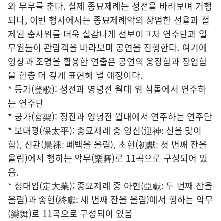
와 무무를 춘다. 실제 종묘제례는 정전을 바라보며 거행
되나, 이번 행사에서는 종묘제례악의 장엄한 선율과 절
제된 춤사위를 더욱 실감나게 선보이고자 연주단과 일
무원들이 관람객을 바라보며 공연을 진행한다. 여기에
영상과 조명을 활용한 연출은 공연의 웅장함과 장엄함
을 한층 더 깊게 표현해 낼 예정이다.
* 등가(登歌): 정전과 영녕전 월대 위 섬돌에서 연주하
는 연주단
* 궁가(宮架): 정전과 영녕전 월대에서 연주하는 연주단
* 보태평(保太平): 종묘제례 중 영신(迎神: 신을 맞이
함), 신관(晨祼: 폐백을 올림), 초헌(初獻: 첫 번째 잔을
올림)에서 행하는 악무(樂舞)로 11곡으로 구성되어 있
음.
* 정대업(定大業): 종묘제례 중 아헌(亞獻: 두 번째 잔을
올림)과 종헌(終獻: 세 번째 잔을 올림)에서 행하는 악무
(樂舞)로 11곡으로 구성되어 있음