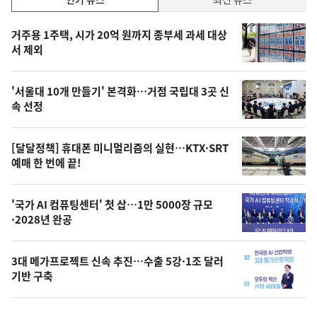
기,
인
기
최
거주용 1주택, 시가 20억 원까지 종부세 과세 대상
뉴
서 제외
신,
스
오
'서울대 10개 만들기' 본격화…거점 국립대 3곳 신
늘
속 선정
의
영
[달달정책] 휴대폰 미니멀리즘의 실현…KTX·SRT
상
예매 한 번에 끝!
,
오
'국가 AI 컴퓨팅센터' 첫 삽…1만 5000장 규모
·2028년 완공
늘
의
3대 메가프로젝트 신속 추진…수출 5강·1조 달러
사
기반 구축
진