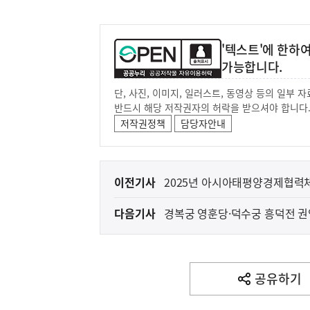
'텍스트'에 한하
가능합니다.
단, 사진, 이미지, 일러스트, 동영상 등의 일부
반드시 해당 저작권자의 허락을 받으셔야 합니다
저작권정책
담당자안내
이
이전기사
2025년 아시아태평양경제협력체(
전
다음기사
경복궁 영훈당·덕수궁 흥덕전 권
다
음
기
사
공유하기
열
기
영