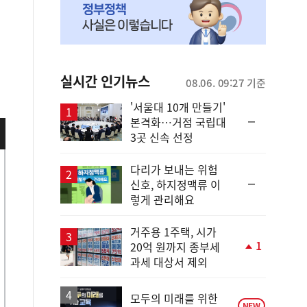
실시간 인기뉴스
08.06. 09:27 기준
'서울대 10개 만들기'
순
본격화…거점 국립대
위
3곳 신속 선정
동
일
다리가 보내는 위험
순
신호, 하지정맥류 이
위
렇게 관리해요
동
일
거주용 1주택, 시가
1
20억 원까지 종부세
단
과세 대상서 제외
계
상
승
모두의 미래를 위한
NEW