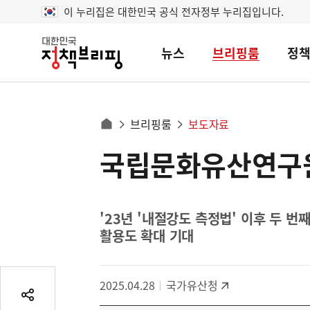
이 누리집은 대한민국 공식 전자정부 누리집입니다.
뉴스
브리핑룸
정
대
한
민
국
정
사
브리핑룸
보도자료
책
홈
브
이
으
국립문화유산연구원
콘
리
트
로
핑
텐
이
츠
동
영
'23년 '내절강도 측정법' 이후 두 번
경
활용도 확대 기대
역
로
2025.04.28
국가유산청
공