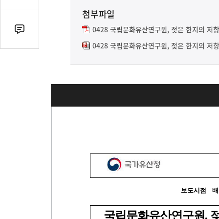
유
첨부파일
열
기
0428 국립문화유산연구원, 젖은 한지의 저항력
댓
글
0428 국립문화유산연구원, 젖은 한지의 저항
수
(클
릭
시
댓
글
로
이
동)