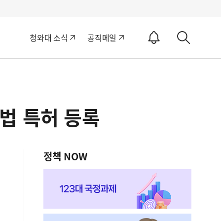
알
청와대 소식
공직메일
림
상
ON
세
검
색
법 특허 등록
정책 NOW