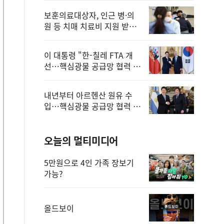
보훈의료대상자, 인근 병·의
원 등 치매 치료비 지원 받을
수 있어
이 대통령 "한-칠레 FTA 개
선…핵심광물 공급망 협력 더
욱 강화"
내년부터 아르헨산 원유 수
입…핵심광물 공급망 협력 체
계 마련
오늘의 멀티미디어
5만원으로 4인 가족 장보기
가능?
올드보이