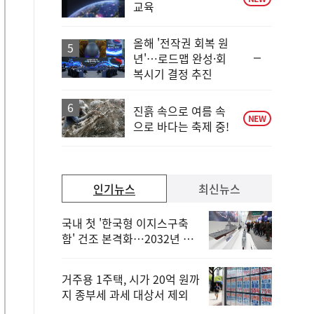
교육
올해 '전작권 회복 원
순
년'…로드맵 완성·회
위
복시기 결정 추진
동
일
진흙 속으로 여름 속
NEW
으로 바다는 축제 중!
인기뉴스
최신뉴스
국내 첫 '한국형 이지스구축
함' 건조 본격화…2032년 해
군 인도
거주용 1주택, 시가 20억 원까
지 종부세 과세 대상서 제외