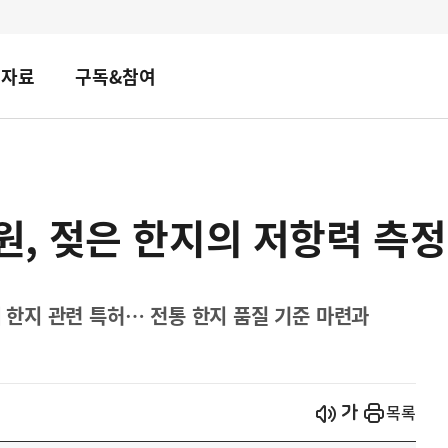
책자료
구독&참여
, 젖은 한지의 저항력 측정
째 한지 관련 특허… 전통 한지 품질 기준 마련과
시작
열기
목록