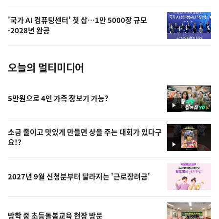
의
'국가 AI 컴퓨팅센터' 첫 삽…1만 5000장 규모
사
·2028년 완공
진
오늘의 멀티미디어
5만원으로 4인 가족 장보기 가능?
영
상
소금 줄이고 맛있게 만들면 상을 주는 대회가 있다구
요!?
영
상
2027년 9월 신청분부터 달라지는 '근로장려금'
방학 중 초등돌봄교육 현장 방문