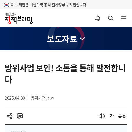
이 누리집은 대한민국 공식 전자정부 누리집입니다.
홈
알림설정 바로가기
검색 바로가기
메뉴 열기
보도자료
콘
텐
방위사업 보안! 소통을 통해 발전합니
츠
다
영
역
2025.04.30
방위사업청
목록