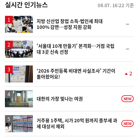
뉴
실시간 인기뉴스
08.07. 16:22 기준
스
지방 신산업 창업 소득·법인세 최대
순
100% 감면…성장 지원 강화
위
동
일
'서울대 10개 만들기' 본격화…거점 국립
순
대 3곳 신속 선정
위
동
일
'2026 주민등록 비대면 사실조사' 기간이
2
돌아왔어요!
단
계
상
승
영
대한의 가장 빛나는 여권
NEW
상
거주용 1주택, 시가 20억 원까지 종부세 과
NEW
세 대상서 제외