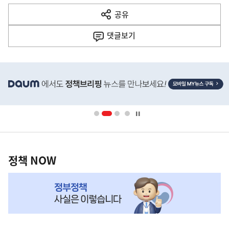
다
공유
열
음
기
댓글
보기
기
사
히
단
배
너
영
정
역
책
정책 NOW
NOW,
MY
맞
춤