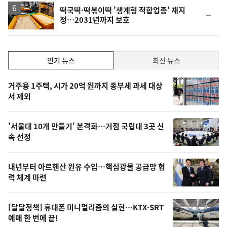
떡국떡·떡볶이떡 '생계형 적합업종' 재지
순
정…2031년까지 보호
위
동
일
인
인기 뉴스
최신 뉴스
기,
인
기
최
거주용 1주택, 시가 20억 원까지 종부세 과세 대상
뉴
서 제외
신,
스
오
'서울대 10개 만들기' 본격화…거점 국립대 3곳 신
늘
속 선정
의
영
내년부터 아르헨산 원유 수입…핵심광물 공급망 협
상
력 체계 마련
,
오
[달달정책] 휴대폰 미니멀리즘의 실현…KTX·SRT
예매 한 번에 끝!
늘