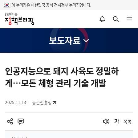
이 누리집은 대한민국 공식 전자정부 누리집입니다.
홈
알림설정 바로가기
검색 바로가기
메뉴 열기
보도자료
콘
텐
인공지능으로 돼지 사육도 정밀하
츠
게…모돈 체형 관리 기술 개발
영
역
2025.11.13
농촌진흥청
목록