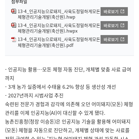
첨부파일
13-4_인공지능으로돼지_사육도정밀하게모돈
바로보기
체형관리기술개발(축산원).hwp
13-4_인공지능으로돼지_사육도정밀하게모돈
바로보기
체형관리기술개발(축산원).hwpx
13-4_인공지능으로돼지_사육도정밀하게모돈
바로보기
체형관리기술개발(축산원).pdf
- 인공지능 활용…모돈 체형 자동 진단, 개체별 맞춤 사료 급여
까지
- 3개 농가 실증에서 수태율 6.2% 향상 등 생산성 개선
- 2027년까지 시범사업 추진
숙련된 전문가 경험과 감각에 의존해 오던 어미돼지(모돈) 체형
관리를 이제 인공지능(AI)이 대신할 수 있게 됐다.
농촌진흥청(청장 이승돈)은 인공지능 기술을 활용해 어미돼지
(모돈) 체형을 자동으로 진단하고, 개체별 상태에 맞는 사료를
정밀 급여할 수 있는 '지능형 어미돼지 체형 관리 자동화 시스