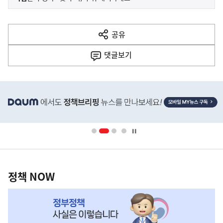
사
전
다
공유
열
음
기
댓글
보기
기
사
히
단
배
너
영
정
역
책
정책 NOW
NOW,
MY
맞