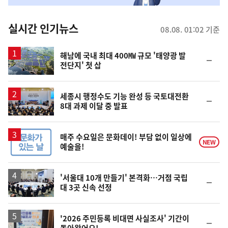
춤
뉴
실시간 인기뉴스
08.08. 01:02 기준
스
해남에 국내 최대 400㎿ 규모 '태양광 발
순
전단지' 첫 삽
위
동
일
세종시 행정수도 기능 완성 등 국토대전환
순
8대 과제 이달 중 발표
위
동
일
매주 수요일은 문화데이! 부담 없이 일상에
NEW
예술을!
'서울대 10개 만들기' 본격화…거점 국립
순
대 3곳 신속 선정
위
동
일
'2026 주민등록 비대면 사실조사' 기간이
순