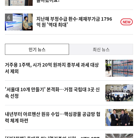
돌아왔어요!
위
동
일
지난해 부정수급 환수·제재부가금 1796
NEW
억 원 '역대 최대'
인
인기 뉴스
최신 뉴스
기,
인
기
최
거주용 1주택, 시가 20억 원까지 종부세 과세 대상
뉴
서 제외
신,
스
오
'서울대 10개 만들기' 본격화…거점 국립대 3곳 신
늘
속 선정
의
영
내년부터 아르헨산 원유 수입…핵심광물 공급망 협
상
력 체계 마련
,