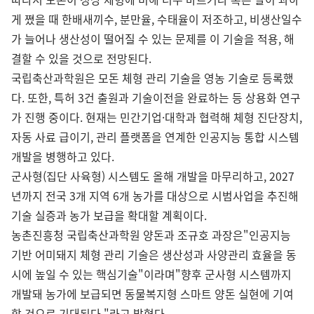
게 쪘을 때 한배새끼수, 분만율, 수태율이 저조하고, 비생산일수
가 늘어나 생산성이 떨어질 수 있는 문제를 이 기술을 적용, 해
결할 수 있을 것으로 전망된다.
국립축산과학원은 모돈 체형 관리 기술을 영농 기술로 등록했
다. 또한, 특허 3건 출원과 기술이전을 완료하는 등 상용화 연구
가 진행 중이다. 현재는 민간기업·대학과 협력해 체형 진단장치,
자동 사료 급이기, 관리 플랫폼을 연계한 인공지능 통합 시스템
개발을 병행하고 있다.
군사형(집단 사육형) 시스템도 올해 개발을 마무리하고, 2027
년까지 전국 3개 지역 6개 농가를 대상으로 시범사업을 추진해
기술 실증과 농가 보급을 확대할 계획이다.
농촌진흥청 국립축산과학원 양돈과 조규호 과장은"인공지능
기반 어미돼지 체형 관리 기술은 생산성과 사양관리 효율을 동
시에 높일 수 있는 핵심기술"이라며"향후 군사형 시스템까지
개발돼 농가에 보급되면 동물복지형 스마트 양돈 실현에 기여
할 것으로 기대된다."라고 밝혔다.