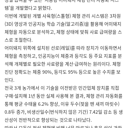
템'을 개발했다고 밝혔다.
이번에 개발된 개별 사육형(스톨형) 체형 관리 시스템은 3차원
(3D) 영상과 인공지능 학습 기술(알고리즘)을 활용해 어미돼지
체형을 자동으로 분석하고, 체형 상태에 맞춰 사료 급여량을 스
스로 조절한다.
어미돼지 위쪽에 설치된 선로(레일)를 따라 장치가 이동하면서
체형을 측정하고, 인공지능이 체중과 등각도 등 주요 지표를 분
석해 개체별로 필요한 사료량을 계산·급여하는 원리이다. 체형
진단 정확도는 체중 90%, 등각도 95% 등으로 높은 수치를 보
인다.
전국 3개 농가에서 이 기술을 이전받은 민간업체 장치를 직접
구매·설치해 1년 동안 실제 사용해 본 결과, 체형 관리 자동화를
통해 평균 수태율 6.2% 향상, 이유 두수(젖을 뗀 새끼 마릿수)
0.8두 증가, 비생산일수(번식하지 않은 기간) 7.42일 감소 등 생
산성이 전반적으로 향상되는 것으로 나타났다.
따라서 모돈이 정상 체형에 비해 너무 마르거나 혹은 살이 과하