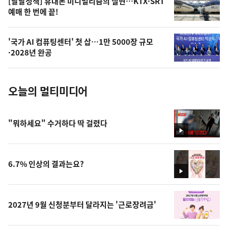
오
[달달정책] 휴대폰 미니멀리즘의 실현…KTX·SRT
예매 한 번에 끝!
늘
의
'국가 AI 컴퓨팅센터' 첫 삽…1만 5000장 규모
사
·2028년 완공
진
오늘의 멀티미디어
"뭐하세요" 수거하다 딱 걸렸다
영
상
6.7% 인상의 결과는요?
영
상
2027년 9월 신청분부터 달라지는 '근로장려금'