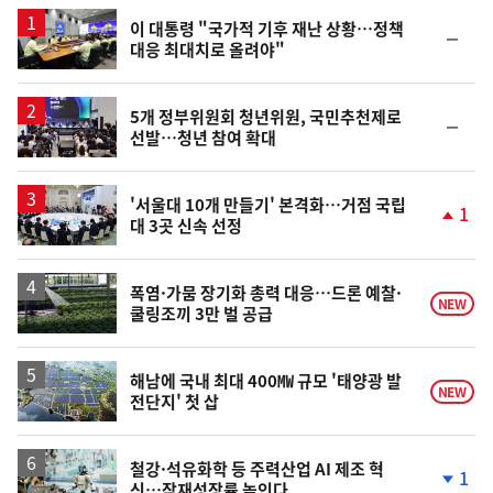
스
이 대통령 "국가적 기후 재난 상황…정책
순
대응 최대치로 올려야"
위
동
일
5개 정부위원회 청년위원, 국민추천제로
순
선발…청년 참여 확대
위
동
일
'서울대 10개 만들기' 본격화…거점 국립
1
대 3곳 신속 선정
단
계
상
승
폭염·가뭄 장기화 총력 대응…드론 예찰·
NEW
쿨링조끼 3만 벌 공급
해남에 국내 최대 400㎿ 규모 '태양광 발
NEW
전단지' 첫 삽
철강·석유화학 등 주력산업 AI 제조 혁
1
신…잠재성장률 높인다