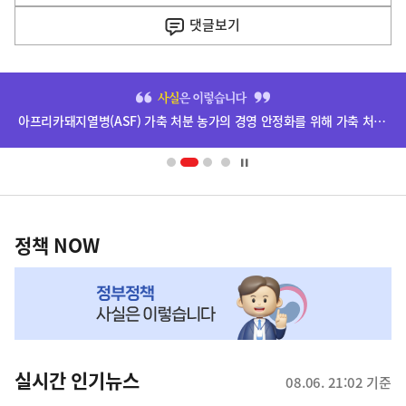
음
기
댓글
보기
기
사
히
단
아프리카돼지열병(ASF) 가축 처분 농가의 경영 안정화를 위해 가축 처분 보상금을 신속하게 지급하겠습니다.
배
너
영
정
역
책
정책 NOW
NOW,
MY
맞
춤
뉴
실시간 인기뉴스
08.06. 21:02 기준