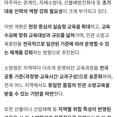
마주하는 관계인
,
자체소방대
,
산불예방진화대 등
초기
대응 인력의 역량 강화 필요성
이 크게 부각되고 있다
.
이번 개편은
현장 중심의 실습형 교육을 확대
하고
,
교육
수요에 맞춰 교육대상과 규모를 넓혀
가며
,
민관 소방교
육훈련을
전국적으로 일관된 기준에 따라 운영할 수 있
는 체계를 강화
하는 방향으로 추진된다
.
소방청은 지역마다 다르게 운영되던 교육과정을
전국
공통 기준
(
과정명
·
교육시간
·
교과구성
)
으로 표준화
하여
,
전국 어느 지역에서도
동일한 품질의 민관 소방교육을
받을 수 있는 기반을 마련
한다
.
또한 산불이나 산업재해 등
지역별 위험 특성이 반영된