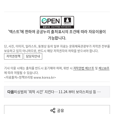
'텍스트'에 한하여 공공누리 출처표시의 조건에 따라 자유이용이
가능합니다.
단, 사진, 이미지, 일러스트, 동영상 등의 일부 자료는 문화체육관광부가 저작권 전부를
보유하고 있지 아니하므로, 반드시 해당 저작권자의 허락을 받으셔야 합니다.
저작권정책
담당자안내
기사 이용 시에는 출처를 반드시 표기해야 하며, 위반 시
저작권법 제37조
및
제138조
에 따라 처벌될 수 있습니다.
<자료출처=정책브리핑
www.korea.kr
>
이
기
다음
피싱범죄 '최적 시간' 지킨다… 11.24.부터 보이스피싱 등 범죄 이용 전화번호 '10분 내 차단'
사
전
다
공유
열