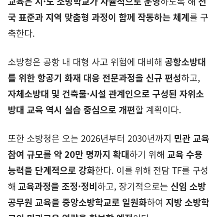
교육은 시
·
도 소방학교가 자율적으로 운영
하도록 해
전
국 표준과 지역 맞춤형 과정이 함께 작동하는 체계
를 구
축한다
.
소방청은 공항 내 대형 사고 위험에 대비해
공항소방대
를 위한 항공기 화재 대응 전문과정을 신규 편성
하고
,
자체소방대 및 건축물
·
시설 관계인으로 구성된 자위소
방대 교육 역시 실습 중심으로 개편
할 계획이다
.
또한
소방청은 오는
2026
년부터
2030
년까지
민관 교육
참여 규모를 약
20
만 명까지 확대
하기 위해
교육 수용
능력을 단계적으로 강화
한다
.
이를 위해 전담
TF
를 구성
해
교육과정을 조정
·
정비
하고
,
장기적으로는
신임 소방
공무원 교육을 중앙소방학교로 일원화
하여
지방 소방학