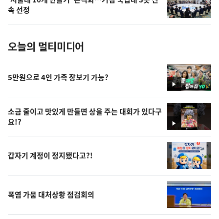
사
속 선정
진
오늘의 멀티미디어
5만원으로 4인 가족 장보기 가능?
영
상
소금 줄이고 맛있게 만들면 상을 주는 대회가 있다구
요!?
영
상
갑자기 계정이 정지됐다고?!
폭염 가뭄 대처상황 점검회의