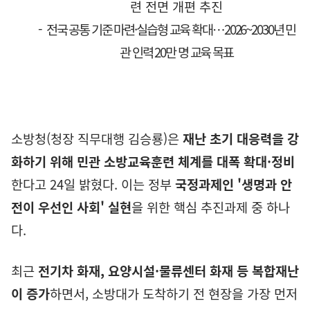
련 전면 개편 추진
-
전국 공통 기준 마련
·
실습형 교육 확대
…
2026~2030
년 민
관 인력
20
만 명 교육 목표
소방청
(
청장 직무대행 김승룡
)
은
재난 초기 대응력을 강
화하기 위해 민관 소방교육훈련 체계를 대폭 확대
·
정비
한다고
24
일 밝혔다
.
이는 정부
국정과제인
'
생명과 안
전이 우선인 사회
'
실현
을 위한 핵심 추진과제 중 하나
다
.
최근
전기차 화재
,
요양시설
·
물류센터 화재 등 복합재난
이 증가
하면서
,
소방대가 도착하기 전 현장을 가장 먼저