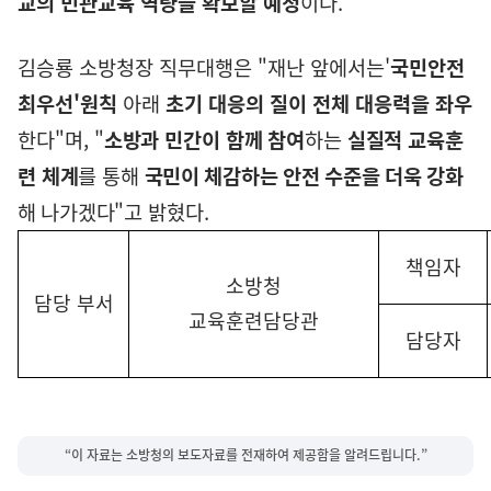
교의 민관교육 역량을 확보할 예정
이다
.
김승룡 소방청장 직무대행은
"
재난 앞에서는
'
국민안전
최우선
'
원칙
아래
초기 대응의 질이 전체 대응력을 좌우
한다
"
며
,
"
소방과 민간이 함께 참여
하는
실질적 교육훈
련 체계
를
통해
국민이 체감하는 안전 수준을 더욱 강화
해 나가겠다
"
고 밝혔다
.
책임자
소방청
담당 부서
교육훈련담당관
담당자
“이 자료는 소방청의 보도자료를 전재하여 제공함을 알려드립니다.”