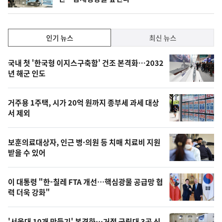
단
계
하
락
인
인기 뉴스
최신 뉴스
기,
인
기
최
국내 첫 '한국형 이지스구축함' 건조 본격화…2032
뉴
년 해군 인도
신,
스
오
거주용 1주택, 시가 20억 원까지 종부세 과세 대상
늘
서 제외
의
영
보훈의료대상자, 인근 병·의원 등 치매 치료비 지원
상
받을 수 있어
,
오
이 대통령 "한-칠레 FTA 개선…핵심광물 공급망 협
력 더욱 강화"
늘
의
'서울대 10개 만들기' 본격화…거점 국립대 3곳 신