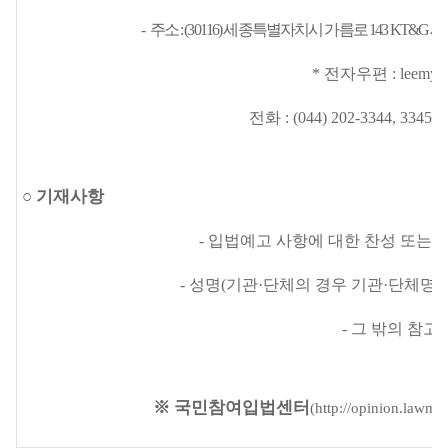
-
주소
: (30116)
세종특별자치시 가름로
143 KT&G
세
*
전자우편
: leemy
전화
: (044) 202-3344, 3345,
○
기재사항
-
입법예고 사항에 대한 찬성 또는 
-
성명
(
기관·단체의 경우 기관·단체명
-
그 밖의 참고
※
국민참여입법센터
(http://opinion.lawma