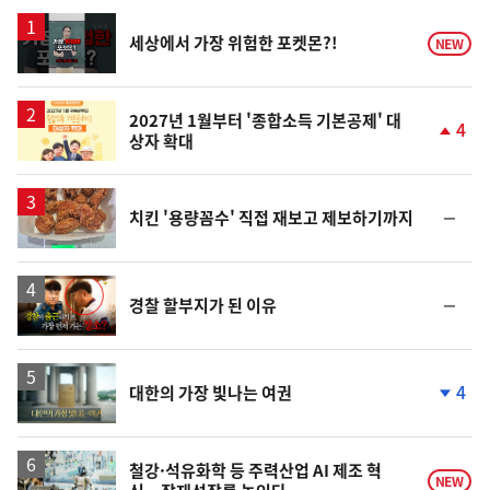
스
영
세상에서 가장 위험한 포켓몬?!
NEW
상
2027년 1월부터 '종합소득 기본공제' 대
4
상자 확대
단
계
상
승
순
치킨 '용량꼼수' 직접 재보고 제보하기까지
위
동
일
영
순
경찰 할부지가 된 이유
상
위
동
일
영
4
대한의 가장 빛나는 여권
상
단
계
하
락
철강·석유화학 등 주력산업 AI 제조 혁
NEW