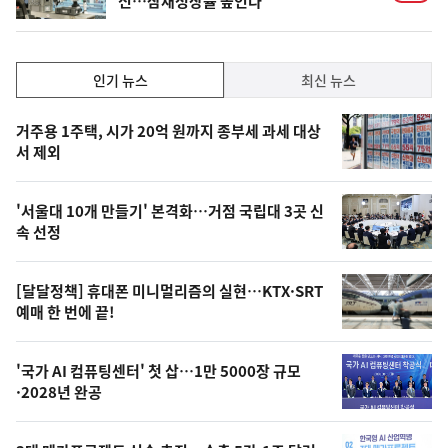
신…잠재성장률 높인다
인
인기 뉴스
최신 뉴스
기,
인
기
최
거주용 1주택, 시가 20억 원까지 종부세 과세 대상
뉴
서 제외
신,
스
오
'서울대 10개 만들기' 본격화…거점 국립대 3곳 신
늘
속 선정
의
영
[달달정책] 휴대폰 미니멀리즘의 실현…KTX·SRT
상
예매 한 번에 끝!
,
오
'국가 AI 컴퓨팅센터' 첫 삽…1만 5000장 규모
·2028년 완공
늘
의