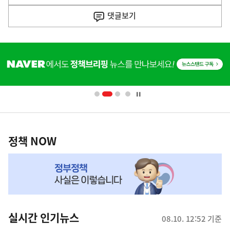
음
기
댓글
보기
기
사
히
단
배
너
영
정
역
책
정책 NOW
NOW,
MY
맞
춤
뉴
실시간 인기뉴스
08.10. 12:52 기준