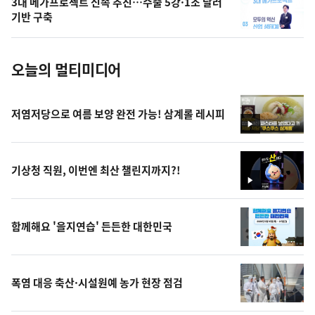
3대 메가프로젝트 신속 추진…수출 5강·1조 달러
사
기반 구축
진
오늘의 멀티미디어
저염저당으로 여름 보양 완전 가능! 삼계롤 레시피
영
상
기상청 직원, 이번엔 최산 챌린지까지?!
영
상
함께해요 '을지연습' 든든한 대한민국
폭염 대응 축산·시설원예 농가 현장 점검