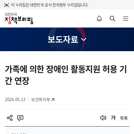
이 누리집은 대한민국 공식 전자정부 누리집입니다.
홈
알림설정 바로가기
검색 바로가기
메뉴 열기
보도자료
콘
텐
가족에 의한 장애인 활동지원 허용 기
츠
간 연장
영
역
2026.05.13
보건복지부
목록