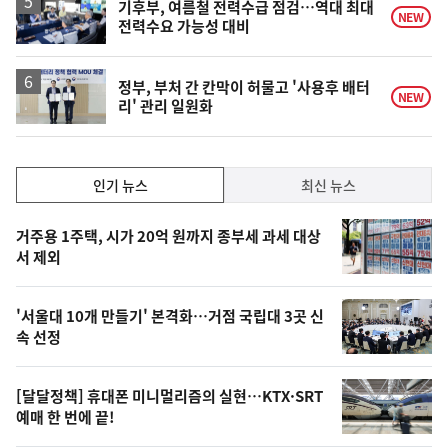
락
기후부, 여름철 전력수급 점검…역대 최대
NEW
전력수요 가능성 대비
정부, 부처 간 칸막이 허물고 '사용후 배터
NEW
리' 관리 일원화
인
인기 뉴스
최신 뉴스
기,
인
기
최
거주용 1주택, 시가 20억 원까지 종부세 과세 대상
뉴
서 제외
신,
스
오
'서울대 10개 만들기' 본격화…거점 국립대 3곳 신
늘
속 선정
의
영
[달달정책] 휴대폰 미니멀리즘의 실현…KTX·SRT
상
예매 한 번에 끝!