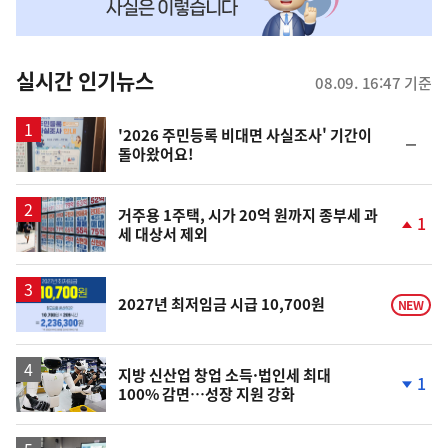
맞
춤
뉴
실시간 인기뉴스
08.09. 16:47 기준
스
'2026 주민등록 비대면 사실조사' 기간이
순
돌아왔어요!
위
동
일
거주용 1주택, 시가 20억 원까지 종부세 과
1
세 대상서 제외
단
계
상
승
2027년 최저임금 시급 10,700원
NEW
지방 신산업 창업 소득·법인세 최대
1
100% 감면…성장 지원 강화
단
계
하