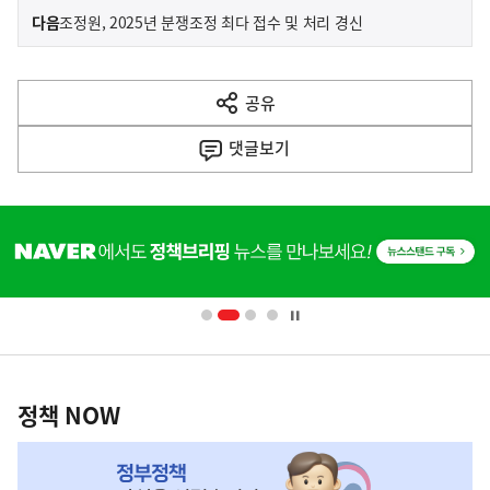
이
기
다음
조정원, 2025년 분쟁조정 최다 접수 및 처리 경신
사
전
다
공유
열
음
기
댓글
보기
기
사
히
단
배
너
영
정
역
책
정책 NOW
NOW,
MY