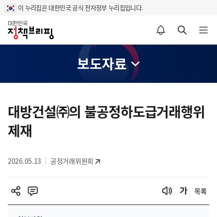
이 누리집은 대한민국 공식 전자정부 누리집입니다.
홈
알림설정 바로가기
검색 바로가기
메뉴 열기
보도자료
콘
텐
대방건설㈜의 불공정하도급거래행위
츠
제재
영
역
2026.05.13
공정거래위원회
목록