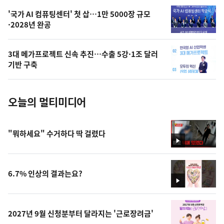
,
오
'국가 AI 컴퓨팅센터' 첫 삽…1만 5000장 규모
·2028년 완공
늘
의
3대 메가프로젝트 신속 추진…수출 5강·1조 달러
사
기반 구축
진
오늘의 멀티미디어
"뭐하세요" 수거하다 딱 걸렸다
영
상
6.7% 인상의 결과는요?
영
상
2027년 9월 신청분부터 달라지는 '근로장려금'