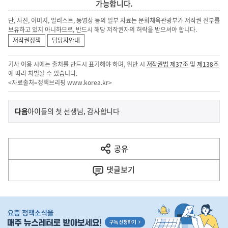
가능합니다.
단, 사진, 이미지, 일러스트, 동영상 등의 일부 자료는 문화체육관광부가 저작권 전부를
보유하고 있지 아니하므로, 반드시 해당 저작권자의 허락을 받으셔야 합니다.
저작권정책
담당자안내
기사 이용 시에는 출처를 반드시 표기해야 하며, 위반 시
저작권법 제37조
및
제138조
에 따라 처벌될 수 있습니다.
<자료출처=정책브리핑
www.korea.kr
>
이
기
다음
아이들의 첫 선생님, 감사합니다
사
전
다
공유
열
음
기
댓글
보기
기
사
히
단