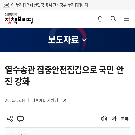
이 누리집은 대한민국 공식 전자정부 누리집입니다.
홈
알림설정 바로가기
검색 바로가기
메뉴 열기
보도자료
콘
텐
열수송관 집중안전점검으로 국민 안
츠
전 강화
영
역
2026.05.14
기후에너지환경부
목록