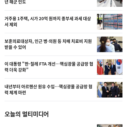
뉴
년 해군 인도
신,
스
오
거주용 1주택, 시가 20억 원까지 종부세 과세 대상
늘
서 제외
의
영
보훈의료대상자, 인근 병·의원 등 치매 치료비 지원
상
받을 수 있어
,
오
이 대통령 "한-칠레 FTA 개선…핵심광물 공급망 협
력 더욱 강화"
늘
의
내년부터 아르헨산 원유 수입…핵심광물 공급망 협
사
력 체계 마련
진
오늘의 멀티미디어