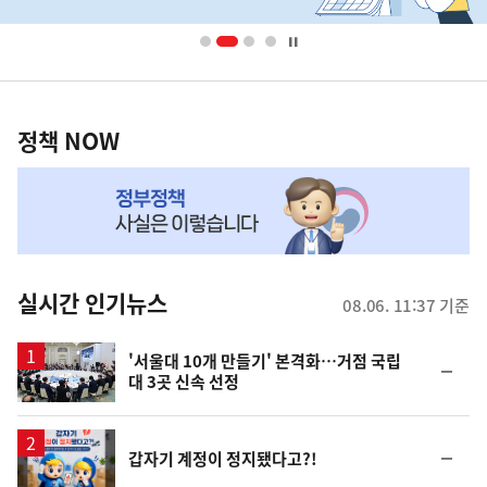
배
너
영
정
역
책
정책 NOW
NOW,
MY
맞
춤
뉴
실시간 인기뉴스
08.06. 11:37 기준
스
'서울대 10개 만들기' 본격화…거점 국립
순
대 3곳 신속 선정
위
동
일
순
갑자기 계정이 정지됐다고?!
위