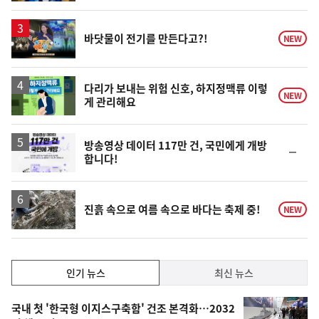
동
일
영
바닷물이 전기를 만든다고?!
NEW
상
다리가 보내는 위험 신호, 하지정맥류 이렇
NEW
게 관리해요
방송영상 데이터 117만 건, 국민에게 개방
순
합니다!
위
동
일
진흙 속으로 여름 속으로 바다는 축제 중!
NEW
인
인기 뉴스
최신 뉴스
기,
인
기
최
국내 첫 '한국형 이지스구축함' 건조 본격화…2032