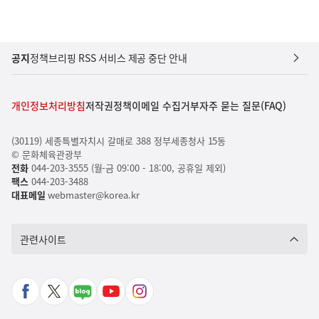
공지
정책브리핑 RSS 서비스 제공 중단 안내
개인정보처리방침
저작권정책
이메일 수집거부
자주 묻는 질문(FAQ)
(30119) 세종특별자치시 갈매로 388 정부세종청사 15동
© 문화체육관광부
전화
044-203-3555 (월-금 09:00 - 18:00, 공휴일 제외)
팩스
044-203-3488
대표메일
webmaster@korea.kr
관련사이트
페
X
네
유
인
이
바
이
튜
스