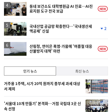
상
승
동네 보건소도 대학병원급 AI 진료…AI진
NEW
료지원 도구 전국 보급
국내산업 공급망 확충한다…'국내생산세
2
액공제' 신설
단
계
하
락
산림청, 연이은 폭염·가뭄에 '여름철 대응
NEW
산불방지 대책' 마련
인
인기 뉴스
최신 뉴스
기,
인
기
최
거주용 1주택, 시가 20억 원까지 종부세 과세 대상
뉴
서 제외
신,
스
오
'서울대 10개 만들기' 본격화…거점 국립대 3곳 신
늘
속 선정