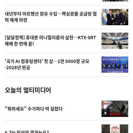
의
영
내년부터 아르헨산 원유 수입…핵심광물 공급망 협
상
력 체계 마련
,
오
[달달정책] 휴대폰 미니멀리즘의 실현…KTX·SRT
예매 한 번에 끝!
늘
의
'국가 AI 컴퓨팅센터' 첫 삽…1만 5000장 규모
사
·2028년 완공
진
오늘의 멀티미디어
"뭐하세요" 수거하다 딱 걸렸다
영
상
6.7% 인상의 결과는요?