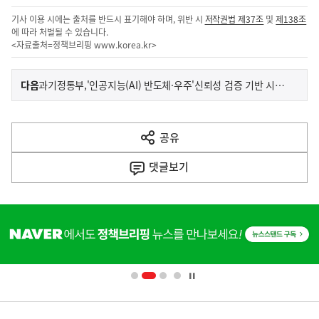
기사 이용 시에는 출처를 반드시 표기해야 하며, 위반 시
저작권법 제37조
및
제138조
에 따라 처벌될 수 있습니다.
<자료출처=정책브리핑
www.korea.kr
>
이
기
다음
과기정통부,'인공지능(AI) 반도체·우주'신뢰성 검증 기반 시설(인프라) 양성자가속기 4만 시간 안정 운영
사
전
다
공유
열
음
기
댓글
보기
기
사
히
단
배
너
영
정