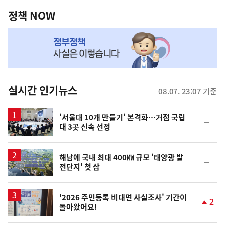
역
책
정책 NOW
NOW,
MY
맞
춤
뉴
실시간 인기뉴스
08.07. 23:07 기준
스
'서울대 10개 만들기' 본격화…거점 국립
순
대 3곳 신속 선정
위
동
일
해남에 국내 최대 400㎿ 규모 '태양광 발
순
전단지' 첫 삽
위
동
일
'2026 주민등록 비대면 사실조사' 기간이
2
돌아왔어요!
단
계