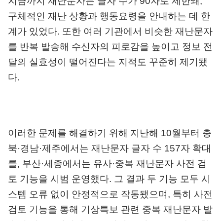
지금까지 재난문자는 글자 수가
90
자로 제한돼
,
구체적인 재난 상황과 행동요령을 안내하는 데 한
계가 있었다
.
또한 여러 기관에서 비슷한 재난문자
를 반복 발송해 수신자의 피로감을 높이고 정보 전
달의 실효성이 떨어진다는 지적도 꾸준히 제기됐
다
.
이러한 문제를 해결하기 위해 지난해
10
월부터 충
북
·
경남
·
제주에서는 재난문자 글자 수
157
자 확대
를
,
부산
·
세종에서는 유사
·
중복 재난문자 사전 검
토 기능을 시범 운영했다
.
그 결과 두 기능 모두 시
스템 오류 없이 안정적으로 작동됐으며
,
특히 사전
검토 기능을 통해 기상특보 관련 중복 재난문자 발