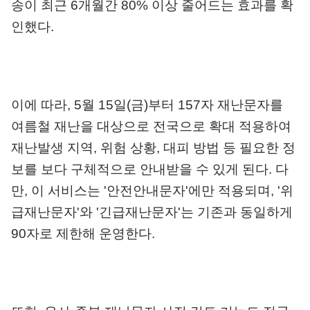
송이 최근
6
개월간
80%
이상 줄어드는 효과를 확
인했다
.
이에 따라
, 5
월
15
일
(
금
)
부터
157
자 재난문자를
여름철 재난을 대상으로 전국으로 확대 적용하여
재난발생 지역
,
위험 상황
,
대피 방법 등 필요한 정
보를 보다 구체적으로 안내받을 수 있게 된다
.
다
만
,
이 서비스는
'
안전안내문자
'
에만 적용되며
, '
위
급재난문자
'
와
'
긴급재난문자
'
는 기존과 동일하게
90
자로 제한해 운영한다
.