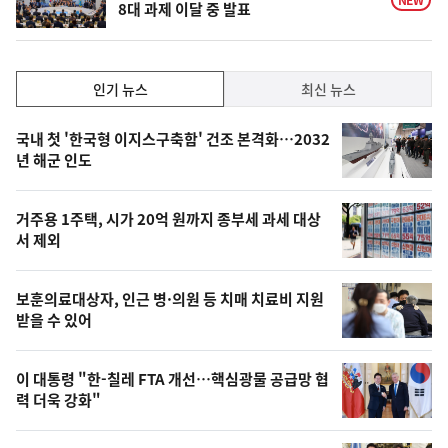
NEW
8대 과제 이달 중 발표
인
인기 뉴스
최신 뉴스
기,
인
기
최
국내 첫 '한국형 이지스구축함' 건조 본격화…2032
뉴
년 해군 인도
신,
스
오
거주용 1주택, 시가 20억 원까지 종부세 과세 대상
늘
서 제외
의
영
보훈의료대상자, 인근 병·의원 등 치매 치료비 지원
상
받을 수 있어
,
오
이 대통령 "한-칠레 FTA 개선…핵심광물 공급망 협
력 더욱 강화"
늘
의