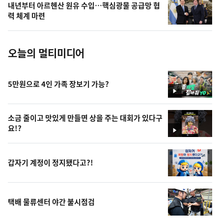
내년부터 아르헨산 원유 수입…핵심광물 공급망 협
사
력 체계 마련
진
오늘의 멀티미디어
5만원으로 4인 가족 장보기 가능?
영
상
소금 줄이고 맛있게 만들면 상을 주는 대회가 있다구
요!?
영
상
갑자기 계정이 정지됐다고?!
택배 물류센터 야간 불시점검