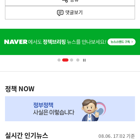
열
음
기
댓글
보기
기
사
히
단
배
너
영
정
역
책
정책 NOW
NOW,
MY
맞
춤
뉴
실시간 인기뉴스
08.06. 17:02 기준