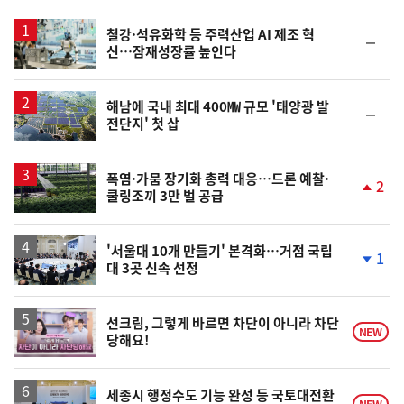
스
철강·석유화학 등 주력산업 AI 제조 혁
순
신…잠재성장률 높인다
위
동
일
해남에 국내 최대 400㎿ 규모 '태양광 발
순
전단지' 첫 삽
위
동
일
폭염·가뭄 장기화 총력 대응…드론 예찰·
2
쿨링조끼 3만 벌 공급
단
계
상
승
'서울대 10개 만들기' 본격화…거점 국립
1
대 3곳 신속 선정
단
계
하
락
영
선크림, 그렇게 바르면 차단이 아니라 차단
NEW
당해요!
상
세종시 행정수도 기능 완성 등 국토대전환