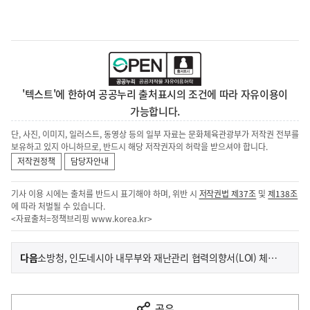
'텍스트'에 한하여 공공누리 출처표시의 조건에 따라 자유이용이
가능합니다.
단, 사진, 이미지, 일러스트, 동영상 등의 일부 자료는 문화체육관광부가 저작권 전부를
보유하고 있지 아니하므로, 반드시 해당 저작권자의 허락을 받으셔야 합니다.
저작권정책
담당자안내
기사 이용 시에는 출처를 반드시 표기해야 하며, 위반 시
저작권법 제37조
및
제138조
에 따라 처벌될 수 있습니다.
<자료출처=정책브리핑
www.korea.kr
>
이
기
다음
소방청, 인도네시아 내무부와 재난관리 협력의향서(LOI) 체결… 한국형 119 체계(시스템) 협력 확대
사
전
다
공유