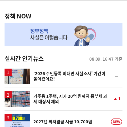
정
역
책
정책 NOW
NOW,
MY
맞
춤
뉴
실시간 인기뉴스
08.09. 16:47 기준
스
'2026 주민등록 비대면 사실조사' 기간이
순
돌아왔어요!
위
동
일
거주용 1주택, 시가 20억 원까지 종부세 과
1
세 대상서 제외
단
계
상
승
2027년 최저임금 시급 10,700원
NEW