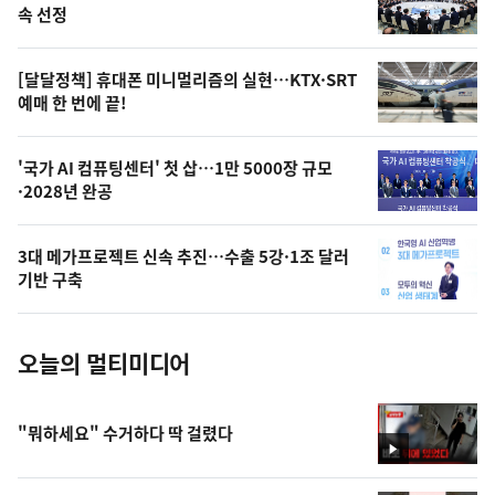
늘
속 선정
의
영
[달달정책] 휴대폰 미니멀리즘의 실현…KTX·SRT
상
예매 한 번에 끝!
,
오
'국가 AI 컴퓨팅센터' 첫 삽…1만 5000장 규모
·2028년 완공
늘
의
3대 메가프로젝트 신속 추진…수출 5강·1조 달러
사
기반 구축
진
오늘의 멀티미디어
"뭐하세요" 수거하다 딱 걸렸다
영
상