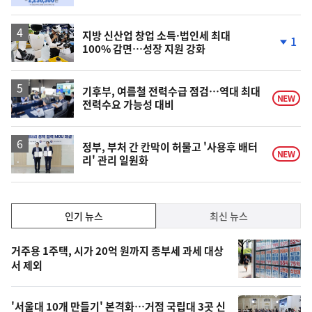
지방 신산업 창업 소득·법인세 최대
1
100% 감면…성장 지원 강화
단
계
하
락
기후부, 여름철 전력수급 점검…역대 최대
NEW
전력수요 가능성 대비
정부, 부처 간 칸막이 허물고 '사용후 배터
NEW
리' 관리 일원화
인
인기 뉴스
최신 뉴스
기,
인
기
최
거주용 1주택, 시가 20억 원까지 종부세 과세 대상
뉴
서 제외
신,
스
오
'서울대 10개 만들기' 본격화…거점 국립대 3곳 신