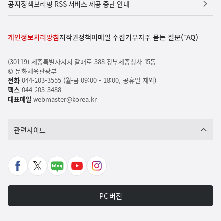
공지
정책브리핑 RSS 서비스 제공 중단 안내
개인정보처리방침
저작권정책
이메일 수집거부
자주 묻는 질문(FAQ)
(30119) 세종특별자치시 갈매로 388 정부세종청사 15동
© 문화체육관광부
전화
044-203-3555 (월-금 09:00 - 18:00, 공휴일 제외)
팩스
044-203-3488
대표메일
webmaster@korea.kr
관련사이트
페
X
네
유
인
이
바
이
튜
스
스
로
버
브
타
PC 버전
북
가
포
바
그
바
기
스
로
램