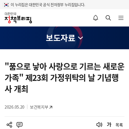
이 누리집은 대한민국 공식 전자정부 누리집입니다.
홈
알림설정 바로가기
검색 바로가기
메뉴 열기
보도자료
콘
텐
"품으로 낳아 사랑으로 기르는 새로운
츠
가족" 제23회 가정위탁의 날 기념행
영
역
사 개최
2026.05.20
보건복지부
목록