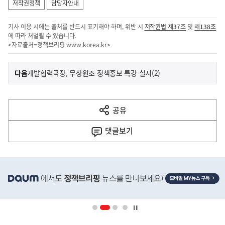
저작권정책
담당자안내
기사 이용 시에는 출처를 반드시 표기해야 하며, 위반 시
저작권법 제37조
및
제138조
에 따라 처벌될 수 있습니다.
<자료출처=정책브리핑
www.korea.kr
>
이
기
다음
개발협력국장, 무상원조 정책홍보 특강 실시(2)
사
전
다
공유
열
음
기
댓글
보기
기
사
히
단
배
너
영