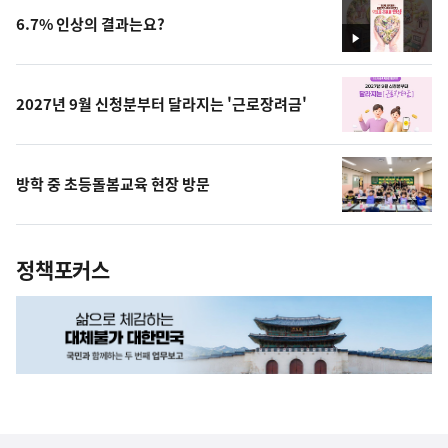
6.7% 인상의 결과는요?
영
상
2027년 9월 신청분부터 달라지는 '근로장려금'
방학 중 초등돌봄교육 현장 방문
정책포커스