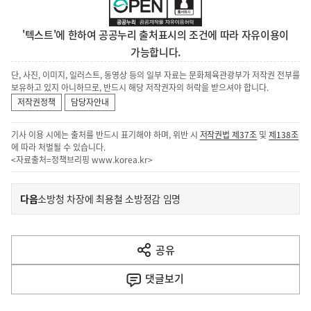
'텍스트'에 한하여 공공누리 출처표시의 조건에 따라 자유이용이
가능합니다.
단, 사진, 이미지, 일러스트, 동영상 등의 일부 자료는 문화체육관광부가 저작권 전부를
보유하고 있지 아니하므로, 반드시 해당 저작권자의 허락을 받으셔야 합니다.
저작권정책
담당자안내
기사 이용 시에는 출처를 반드시 표기해야 하며, 위반 시
저작권법 제37조
및
제138조
에 따라 처벌될 수 있습니다.
<자료출처=정책브리핑
www.korea.kr
>
이
기
다음
소방청 차장에 최용철 소방정감 임명
사
전
다
공유
열
음
기
댓글
보기
기
사