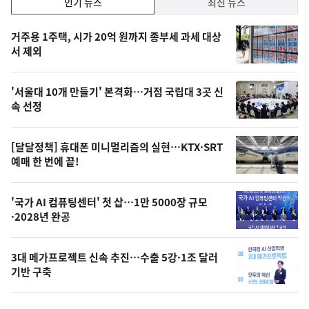
인기 뉴스
최신 뉴스
기,
인
기
최
거주용 1주택, 시가 20억 원까지 종부세 과세 대상
뉴
서 제외
신,
스
오
'서울대 10개 만들기' 본격화…거점 국립대 3곳 신
늘
속 선정
의
영
[달달정책] 휴대폰 미니멀리즘의 실현…KTX·SRT
상
예매 한 번에 끝!
,
오
'국가 AI 컴퓨팅센터' 첫 삽…1만 5000장 규모
·2028년 완공
늘
의
3대 메가프로젝트 신속 추진…수출 5강·1조 달러
사
기반 구축
진