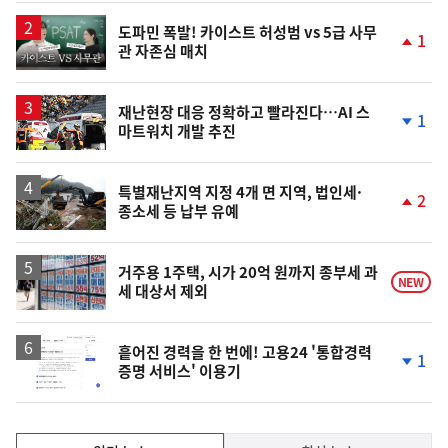
상
승
영
도파민 폭발! 카이스트 허성범 vs 5급 사무
1
관 자존심 매치
상
단
계
상
승
재난현장 대응 정확하고 빨라진다…AI 스
1
마트워치 개발 추진
단
계
하
락
특별재난지역 지정 4개 면 지역, 법인세·
2
종소세 등 납부 유예
단
계
상
승
거주용 1주택, 시가 20억 원까지 종부세 과
NEW
세 대상서 제외
흩어진 경력을 한 번에! 고용24 '통합경력
1
증명 서비스' 이용기
단
계
하
락
인