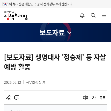
이 누리집은 대한민국 공식 전자정부 누리집입니다.
홈
알림설정 바로가기
검색 바로가기
메뉴 열기
보도자료
콘
텐
[보도자료] 생명대사 '정승제' 등 자살
츠
예방 활동
영
역
2026.06.12
국무조정실
목록