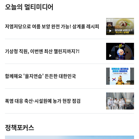
오늘의 멀티미디어
저염저당으로 여름 보양 완전 가능! 삼계롤 레시피
영
상
기상청 직원, 이번엔 최산 챌린지까지?!
영
상
함께해요 '을지연습' 든든한 대한민국
폭염 대응 축산·시설원예 농가 현장 점검
정책포커스