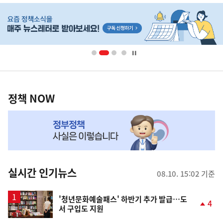
히
단
배
너
영
정
역
책
정책 NOW
NOW,
MY
맞
춤
뉴
실시간 인기뉴스
08.10. 15:02 기준
스
'청년문화예술패스' 하반기 추가 발급…도
4
서 구입도 지원
단
계