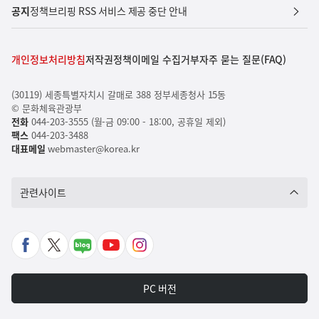
공지
정책브리핑 RSS 서비스 제공 중단 안내
개인정보처리방침
저작권정책
이메일 수집거부
자주 묻는 질문(FAQ)
(30119) 세종특별자치시 갈매로 388 정부세종청사 15동
© 문화체육관광부
전화
044-203-3555 (월-금 09:00 - 18:00, 공휴일 제외)
팩스
044-203-3488
대표메일
webmaster@korea.kr
관련사이트
페
X
네
유
인
이
바
이
튜
스
스
로
버
브
타
PC 버전
북
가
포
바
그
바
기
스
로
램