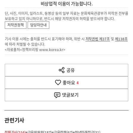
비상업적 이용이 가능합니다.
단, 사진, 이미지, 일러스트, 동영상 등의 일부 자료는 문화체육관광부가 저작권 전부를
보유하고 있지 아니하므로, 반드시 해당 저작권자의 허락을 받으셔야 합니다.
저작권정책
담당자안내
기사 이용 시에는 출처를 반드시 표기해야 하며, 위반 시
저작권법 제37조
및
제138조
에 따라 처벌될 수 있습니다.
<자료출처=정책브리핑
www.korea.kr
>
이
전
공유
열
다
기
좋아요
4
음
댓글
보기
기
사
관련기사
전체기사(214)
#금융위원회(187)
#금융정책(67)
#청년미래적금(31)