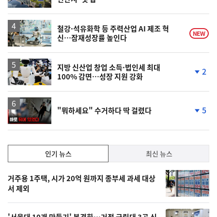
철강·석유화학 등 주력산업 AI 제조 혁
NEW
신…잠재성장률 높인다
지방 신산업 창업 소득·법인세 최대
2
100% 감면…성장 지원 강화
단
계
하
락
영
5
"뭐하세요" 수거하다 딱 걸렸다
상
단
계
하
락
인
인기 뉴스
최신 뉴스
기,
인
기
최
거주용 1주택, 시가 20억 원까지 종부세 과세 대상
뉴
서 제외
신,
스
오
'서울대 10개 만들기' 본격화…거점 국립대 3곳 신