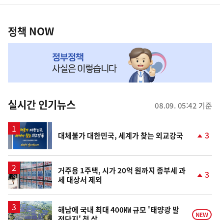
영
정
역
책
정책 NOW
NOW,
MY
맞
춤
뉴
실시간 인기뉴스
08.09. 05:42 기준
스
3
대체불가 대한민국, 세계가 찾는 외교강국
단
계
상
승
거주용 1주택, 시가 20억 원까지 종부세 과
3
세 대상서 제외
단
계
상
승
해남에 국내 최대 400㎿ 규모 '태양광 발
NEW
전단지' 첫 삽