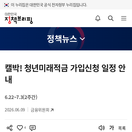
이 누리집은 대한민국 공식 전자정부 누리집입니다.
홈
알림설정 바로가기
검색 바로가기
메뉴 열기
정책뉴스
콘
텐
캘박! 청년미래적금 가입신청 일정 안
츠
내
영
역
6.22~7.3(2주간)
2026.06.09
금융위원회
4
목록