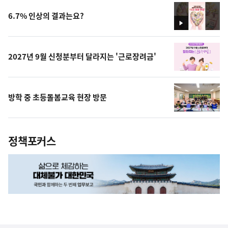
6.7% 인상의 결과는요?
영
상
2027년 9월 신청분부터 달라지는 '근로장려금'
방학 중 초등돌봄교육 현장 방문
정책포커스