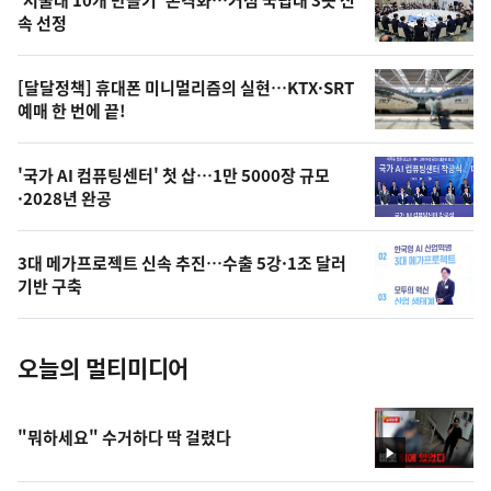
늘
속 선정
의
영
[달달정책] 휴대폰 미니멀리즘의 실현…KTX·SRT
상
예매 한 번에 끝!
,
오
'국가 AI 컴퓨팅센터' 첫 삽…1만 5000장 규모
·2028년 완공
늘
의
3대 메가프로젝트 신속 추진…수출 5강·1조 달러
사
기반 구축
진
오늘의 멀티미디어
"뭐하세요" 수거하다 딱 걸렸다
영
상