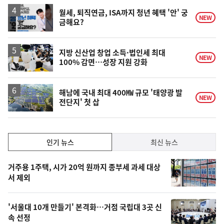
월세, 퇴직연금, ISA까지 청년 혜택 '안' 궁
NEW
금해요?
지방 신산업 창업 소득·법인세 최대
NEW
100% 감면…성장 지원 강화
해남에 국내 최대 400㎿ 규모 '태양광 발
NEW
전단지' 첫 삽
인
인기 뉴스
최신 뉴스
기,
인
기
최
거주용 1주택, 시가 20억 원까지 종부세 과세 대상
뉴
서 제외
신,
스
오
'서울대 10개 만들기' 본격화…거점 국립대 3곳 신
늘
속 선정