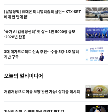
의
영
[달달정책] 휴대폰 미니멀리즘의 실현…KTX·SRT
상
예매 한 번에 끝!
,
오
'국가 AI 컴퓨팅센터' 첫 삽…1만 5000장 규모
·2028년 완공
늘
의
3대 메가프로젝트 신속 추진…수출 5강·1조 달러
사
기반 구축
진
오늘의 멀티미디어
저염저당으로 여름 보양 완전 가능! 삼계롤 레시피
영
상
기상청 직원, 이번엔 최산 챌린지까지?!