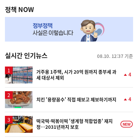
역
책
정책 NOW
NOW,
MY
맞
춤
뉴
실시간 인기뉴스
08.10. 12:37 기준
스
거주용 1주택, 시가 20억 원까지 종부세 과
4
세 대상서 제외
단
계
상
승
4
치킨 '용량꼼수' 직접 재보고 제보하기까지
단
계
상
승
떡국떡·떡볶이떡 '생계형 적합업종' 재지
NEW
정…2031년까지 보호