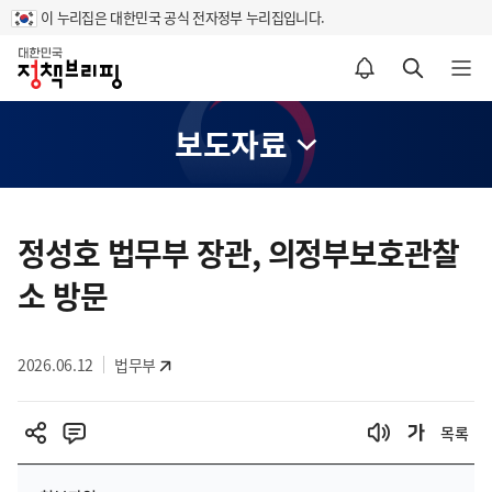
이 누리집은 대한민국 공식 전자정부 누리집입니다.
홈
알림설정 바로가기
검색 바로가기
메뉴 열기
보도자료
콘
텐
정성호 법무부 장관, 의정부보호관찰
츠
소 방문
영
역
2026.06.12
법무부
목록