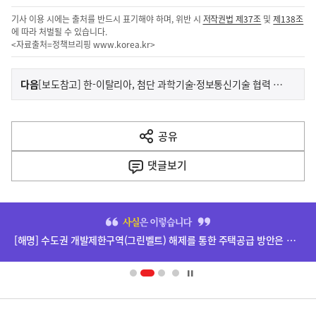
기사 이용 시에는 출처를 반드시 표기해야 하며, 위반 시
저작권법 제37조
및
제138조
에 따라 처벌될 수 있습니다.
<자료출처=정책브리핑
www.korea.kr
>
이
기
다음
[보도참고] 한-이탈리아, 첨단 과학기술·정보통신기술 협력 양해각서(MOU) 체결
사
전
다
공유
열
음
기
댓글
보기
기
사
히
단
[해명] 수도권 개발제한구역(그린벨트) 해제를 통한 주택공급 방안은 확정된 바 없습니다.
배
너
영
정