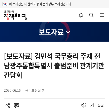
이 누리집은 대한민국 공식 전자정부 누리집입니다.
홈
알림설정 바로가기
검색 바로가기
메뉴 열기
보도자료
콘
텐
[보도자료] 김민석 국무총리 주재 전
츠
남광주통합특별시 출범준비 관계기관
영
역
간담회
2026.06.16
국무조정실
목록