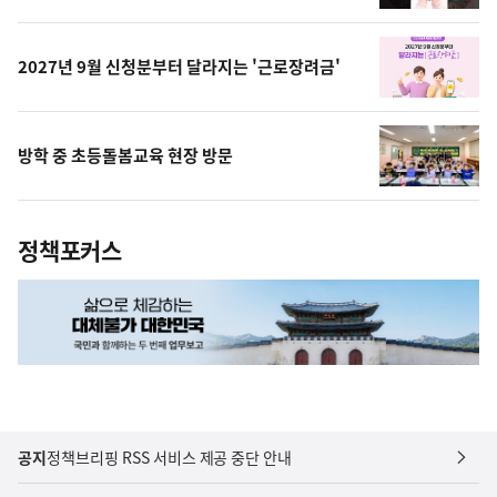
영
상
2027년 9월 신청분부터 달라지는 '근로장려금'
방학 중 초등돌봄교육 현장 방문
정책포커스
공지
정책브리핑 RSS 서비스 제공 중단 안내