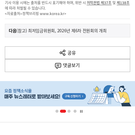
기사 이용 시에는 출처를 반드시 표기해야 하며, 위반 시
저작권법 제37조
및
제138조
에 따라 처벌될 수 있습니다.
<자료출처=정책브리핑
www.korea.kr
>
이
기
다음
(참고) 최저임금위원회, 2026년 제6차 전원회의 개최
사
전
다
공유
열
음
기
댓글
보기
기
사
히
단
배
너
영
정
역