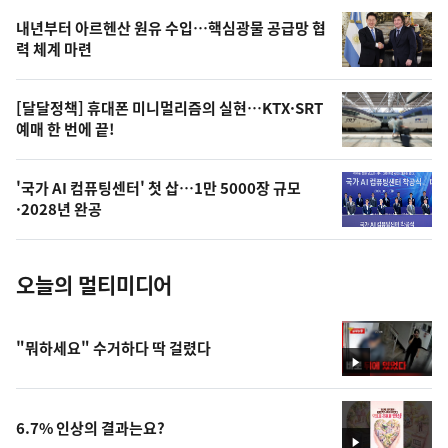
영
내년부터 아르헨산 원유 수입…핵심광물 공급망 협
상
력 체계 마련
,
오
[달달정책] 휴대폰 미니멀리즘의 실현…KTX·SRT
예매 한 번에 끝!
늘
의
'국가 AI 컴퓨팅센터' 첫 삽…1만 5000장 규모
사
·2028년 완공
진
오늘의 멀티미디어
"뭐하세요" 수거하다 딱 걸렸다
영
상
6.7% 인상의 결과는요?