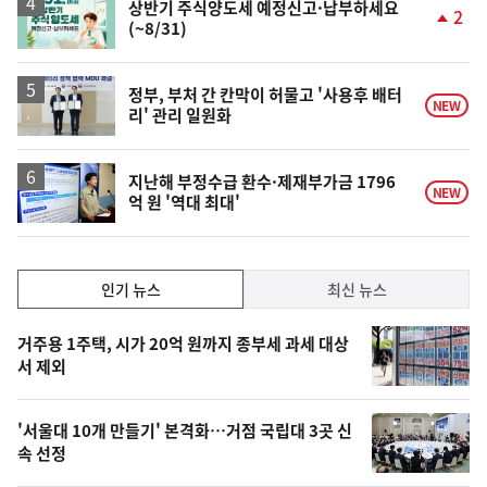
락
상반기 주식양도세 예정신고·납부하세요
2
(~8/31)
단
계
상
승
정부, 부처 간 칸막이 허물고 '사용후 배터
NEW
리' 관리 일원화
지난해 부정수급 환수·제재부가금 1796
NEW
억 원 '역대 최대'
인
인기 뉴스
최신 뉴스
기,
인
기
최
거주용 1주택, 시가 20억 원까지 종부세 과세 대상
뉴
서 제외
신,
스
오
'서울대 10개 만들기' 본격화…거점 국립대 3곳 신
늘
속 선정
의