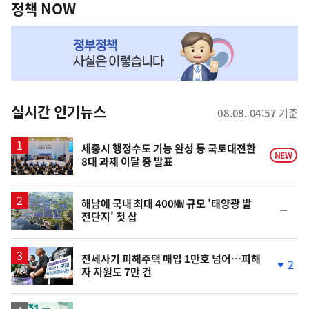
책
정책 NOW
NOW,
MY
맞
춤
뉴
실시간 인기뉴스
08.08. 04:57 기준
스
세종시 행정수도 기능 완성 등 국토대전환
NEW
8대 과제 이달 중 발표
해남에 국내 최대 400㎿ 규모 '태양광 발
순
전단지' 첫 삽
위
동
일
전세사기 피해주택 매입 1만호 넘어…피해
2
자 지원도 7만 건
단
계
하