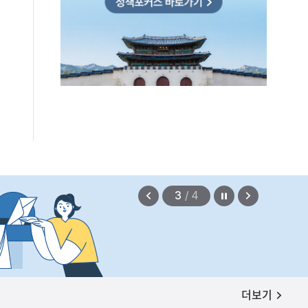
편안에 담았습니다.
2026.08.07
정지
이
다
3
/
4
전
음
보
보
기
기
공지사항
더보기