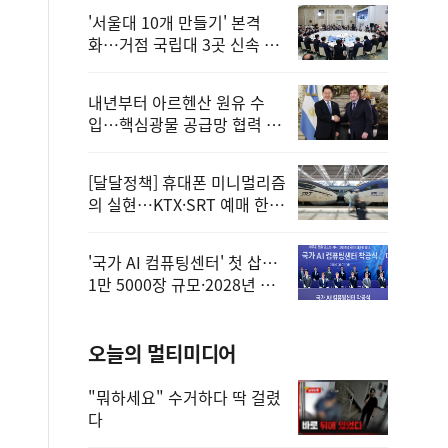
'서울대 10개 만들기' 본격
화…거점 국립대 3곳 신속 선
정
내년부터 아르헨산 원유 수
입…핵심광물 공급망 협력 체
계 마련
[달달정책] 휴대폰 미니멀리즘
의 실현…KTX·SRT 예매 한
번에 끝!
'국가 AI 컴퓨팅센터' 첫 삽…
1만 5000장 규모·2028년 완
공
오늘의 멀티미디어
"뭐하세요" 수거하다 딱 걸렸
다