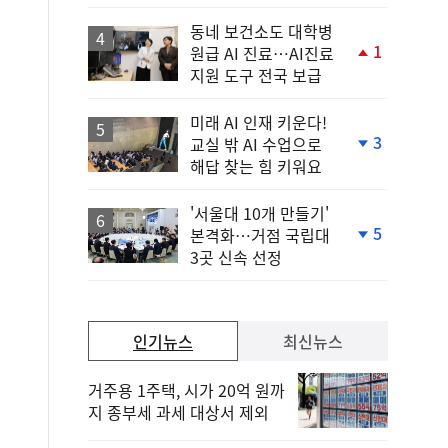
원 강화
일
동네 보건소도 대학병
1
원급 AI 진료…AI진료
단
지원 도구 전국 보급
계
상
승
미래 AI 인재 키운다!
3
교실 밖 AI 수업으로
단
해답 찾는 힘 키워요
계
하
락
'서울대 10개 만들기'
5
본격화…거점 국립대
단
3곳 신속 선정
계
하
락
인기뉴스
최신뉴스
거주용 1주택, 시가 20억 원까
지 종부세 과세 대상서 제외