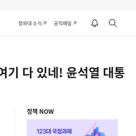
알
청와대 소식
공직메일
림
상
ON
세
검
색
여기 다 있네! 윤석열 대통
정책 NOW