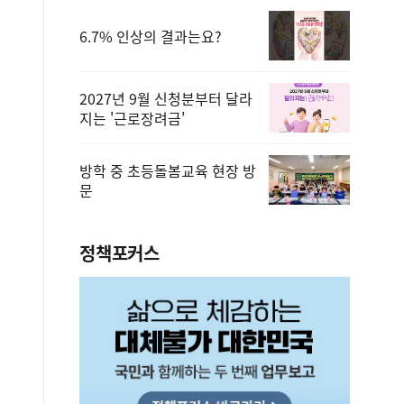
6.7% 인상의 결과는요?
2027년 9월 신청분부터 달라
지는 '근로장려금'
방학 중 초등돌봄교육 현장 방
문
정책포커스