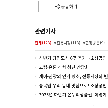
사
공유하기
열
기
영
역
관련기사
전체(123)
#전통시장(113)
#현장방문(9)
전
하반기 창업도시 6곳 추가…소상공인
체
고립·은둔 경험 청년 간담회
케이-관광의 인기 명소, 전통시장의 변
중복엔 우리 동네 맛집으로! 소상공인
2026년 하반기 온누리상품권, 이렇게