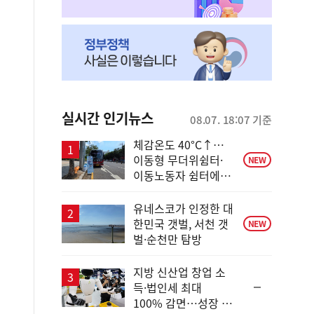
실시간 인기뉴스
08.07. 18:07 기준
체감온도 40°C↑…
이동형 무더위쉼터·
NEW
이동노동자 쉼터에서
안전한 휴식
유네스코가 인정한 대
한민국 갯벌, 서천 갯
NEW
벌·순천만 탐방
지방 신산업 창업 소
순
득·법인세 최대
위
100% 감면…성장 지
동