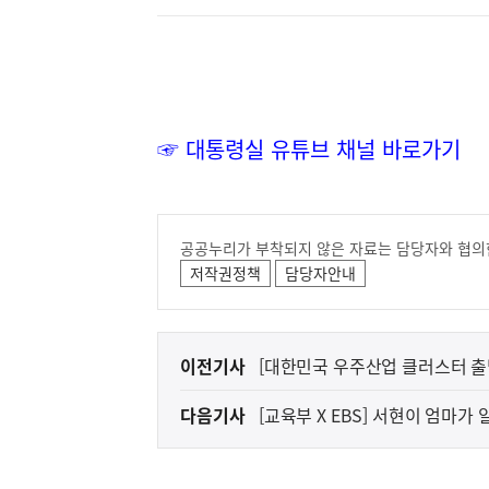
☞ 대통령실 유튜브 채널 바로가기
공공누리가 부착되지 않은 자료는 담당자와 협의
저작권정책
담당자안내
이
이전기사
[대한민국 우주산업 클러스터 출범
전
에 태극기를 꽂는 미래로
다음기사
[교육부 X EBS] 서현이 엄마가
다
음
기