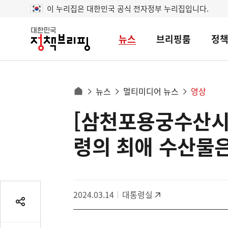
이 누리집은 대한민국 공식 전자정부 누리집입니다.
뉴스
브리핑룸
정
대
한
민
국
정
사
뉴스
멀티미디어 뉴스
영상
책
홈
브
이
으
[삼천포용궁수산시장
콘
리
트
로
핑
텐
이
령의 최애 수산물은
츠
동
영
경
역
로
2024.03.14
대통령실
공
유