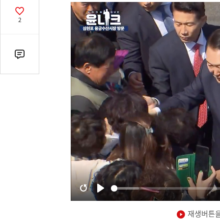
열
기
공
2
감
수
댓
글
수
(클
릭
시
댓
글
로
이
동)
재생버튼을