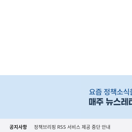
(보도설명) 정부는
재정경제부
하
단
배
너
영
역
공지사항
정책브리핑 RSS 서비스 제공 중단 안내