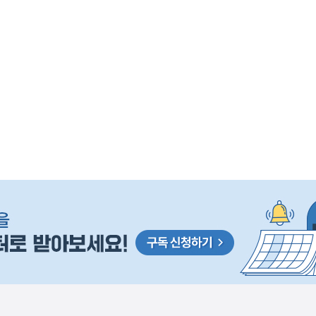
사
 거주용 1주택을 두텁게 보호하기 위한 방안을 세제개
실
은
이
렇
습
니
다