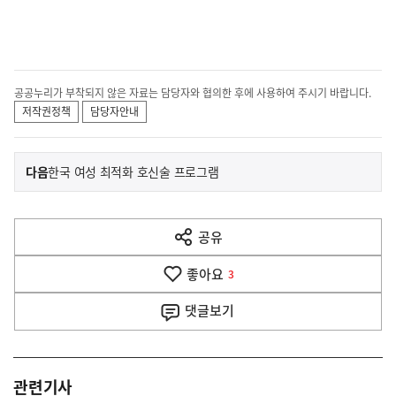
공공누리가 부착되지 않은 자료는 담당자와 협의한 후에 사용하여 주시기 바랍니다.
저작권정책
담당자안내
이
기
다음
한국 여성 최적화 호신술 프로그램
사
전
다
공유
열
음
기
좋아요
기
3
사
댓글
보기
관련기사