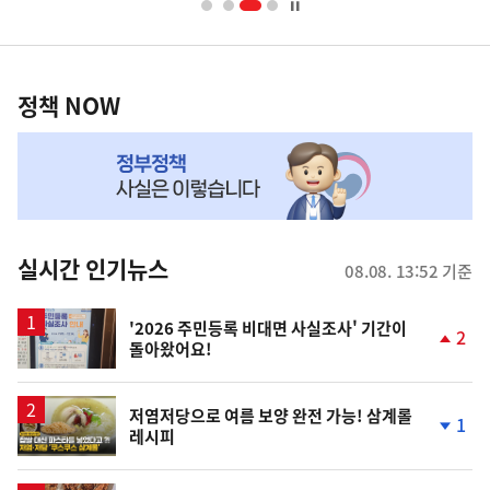
너
영
정
역
책
정책 NOW
NOW,
MY
맞
춤
뉴
실시간 인기뉴스
08.08. 13:52 기준
스
'2026 주민등록 비대면 사실조사' 기간이
2
돌아왔어요!
단
계
상
승
영
저염저당으로 여름 보양 완전 가능! 삼계롤
1
레시피
상
단
계
하