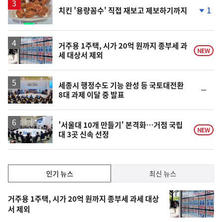
락
1
치킨 '용량꼼수' 직접 재보고 제보하기까지
단
계
하
락
거주용 1주택, 시가 20억 원까지 종부세 과
NEW
세 대상서 제외
세종시 행정수도 기능 완성 등 국토대전환
순
8대 과제 이달 중 발표
위
동
일
'서울대 10개 만들기' 본격화…거점 국립
NEW
대 3곳 신속 선정
인
인기 뉴스
최신 뉴스
기,
인
기
최
거주용 1주택, 시가 20억 원까지 종부세 과세 대상
뉴
서 제외
신,
스