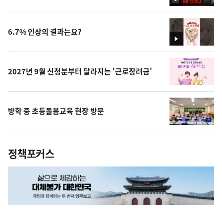
영
상
6.7% 인상의 결과는요?
영
상
2027년 9월 신청분부터 달라지는 '근로장려금'
방학 중 초등돌봄교육 현장 방문
정책포커스