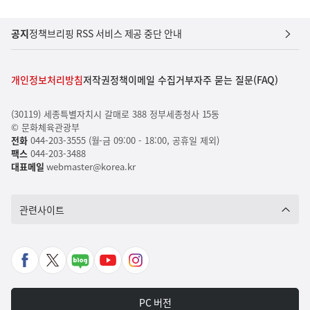
공지
정책브리핑 RSS 서비스 제공 중단 안내
개인정보처리방침
저작권정책
이메일 수집거부
자주 묻는 질문(FAQ)
(30119) 세종특별자치시 갈매로 388 정부세종청사 15동
© 문화체육관광부
전화
044-203-3555 (월-금 09:00 - 18:00, 공휴일 제외)
팩스
044-203-3488
대표메일
webmaster@korea.kr
관련사이트
페
X
네
유
인
이
바
이
튜
스
스
로
버
브
타
PC 버전