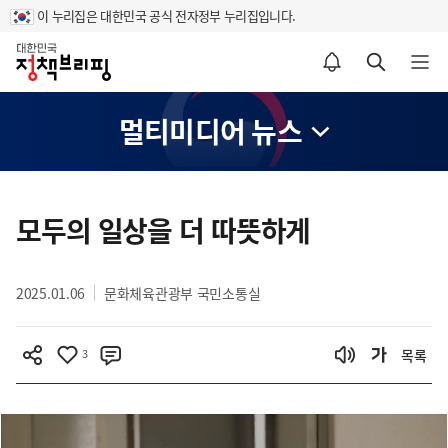
이 누리집은 대한민국 공식 전자정부 누리집입니다.
홈
알림설정 바로가기
검색 바로가기
메뉴 열기
멀티미디어 뉴스
콘
텐
모두의 일상을 더 따뜻하게
츠
영
2025.01.06
문화체육관광부 국민소통실
역
3
목록