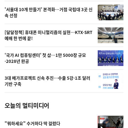
오
'서울대 10개 만들기' 본격화…거점 국립대 3곳 신
늘
속 선정
의
영
[달달정책] 휴대폰 미니멀리즘의 실현…KTX·SRT
상
예매 한 번에 끝!
,
오
'국가 AI 컴퓨팅센터' 첫 삽…1만 5000장 규모
·2028년 완공
늘
의
3대 메가프로젝트 신속 추진…수출 5강·1조 달러
사
기반 구축
진
오늘의 멀티미디어
"뭐하세요" 수거하다 딱 걸렸다