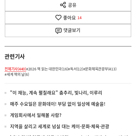
공유
열
음
기
좋아요
기
14
사
댓글
보기
관련기사
전체기사(440)
#2026 책 읽는 대한민국(16)
#독서(12)
#문화체육관광부(413)
#세계 책의 날(6)
"이 재능, 계속 펼칠래요" 춤추리, 빛나리, 이루리
매주 수요일은 문화데이! 부담 없이 일상에 예술을!
게임회사에서 일해볼 사람?
지역을 살리고 세계로 넘실 대는 케이-문화·체육·관광