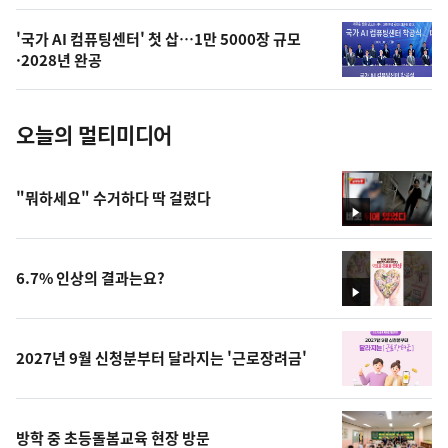
의
'국가 AI 컴퓨팅센터' 첫 삽…1만 5000장 규모
사
·2028년 완공
진
오늘의 멀티미디어
"뭐하세요" 수거하다 딱 걸렸다
영
상
6.7% 인상의 결과는요?
영
상
2027년 9월 신청분부터 달라지는 '근로장려금'
방학 중 초등돌봄교육 현장 방문