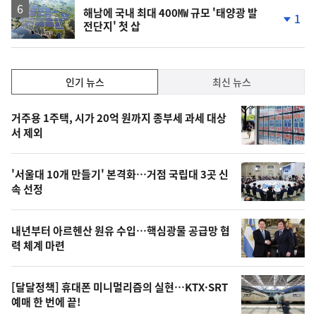
해남에 국내 최대 400㎿ 규모 '태양광 발
1
전단지' 첫 삽
단
계
하
락
인
인기 뉴스
최신 뉴스
기,
인
기
최
거주용 1주택, 시가 20억 원까지 종부세 과세 대상
뉴
서 제외
신,
스
오
'서울대 10개 만들기' 본격화…거점 국립대 3곳 신
늘
속 선정
의
영
내년부터 아르헨산 원유 수입…핵심광물 공급망 협
상
력 체계 마련
,
오
[달달정책] 휴대폰 미니멀리즘의 실현…KTX·SRT
예매 한 번에 끝!
늘