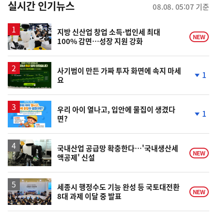
뉴
실시간 인기뉴스
08.08. 05:07 기준
스
지방 신산업 창업 소득·법인세 최대
NEW
100% 감면…성장 지원 강화
사기범이 만든 가짜 투자 화면에 속지 마세
1
요
단
계
하
락
우리 아이 열나고, 입안에 물집이 생겼다
1
면?
단
계
하
락
국내산업 공급망 확충한다…'국내생산세
NEW
액공제' 신설
세종시 행정수도 기능 완성 등 국토대전환
NEW
8대 과제 이달 중 발표