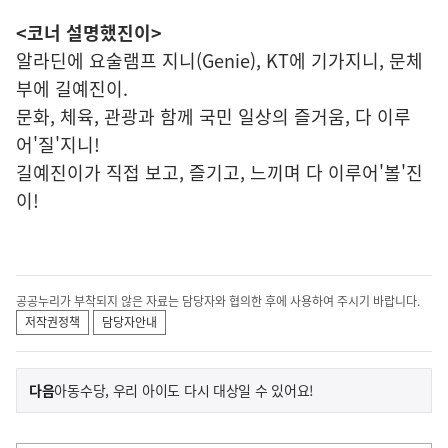
<코너 설명했진이>
알라딘에 요술램프 지니(Genie), KT에 기가지니, 문체
부에 길예진이.
문화, 체육, 관광과 함께 국민 일상의 즐거움, 다 이루
어'질'지니!
길예진이가 직접 보고, 즐기고, 느끼며 다 이루어'볼'진
이!
공공누리가 부착되지 않은 자료는 담당자와 협의한 후에 사용하여 주시기 바랍니다.
저작권정책
담당자안내
이
기
다음
아동수당, 우리 아이도 다시 대상일 수 있어요!
사
전
다