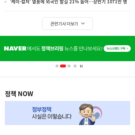
'케이-컬처' 열풍에 외국인 발길 21% 늘어…상반기 1071만 명
관련기사 더보기
히
단
배
너
영
정
역
책
정책 NOW
NOW,
MY
맞
춤