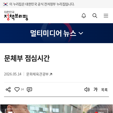
이 누리집은 대한민국 공식 전자정부 누리집입니다.
홈
알림설정 바로가기
검색 바로가기
메뉴 열기
멀티미디어 뉴스
콘
텐
문체부 점심시간
츠
영
2026.05.14
문화체육관광부
역
14
목록