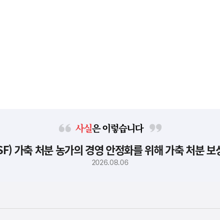
사
F) 가축 처분 농가의 경영 안정화를 위해 가축 처분 
실
은
2026.08.06
이
렇
습
니
다