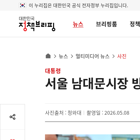
이 누리집은 대한민국 공식 전자정부 누리집입니다.
뉴스
브리핑룸
정
대
한
민
국
정
사
뉴스
멀티미디어 뉴스
사진
책
홈
브
이
으
콘
대통령
리
트
로
핑
서울 남대문시장 방
텐
이
츠
동
영
경
역
로
사진출처 : 청와대
촬영일 : 2026.05.08
공
유
열