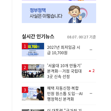
실시간 인기뉴스
08.07. 00:27 기준
2027년 최저임금 시
순
급 10,700원
위
동
일
'서울대 10개 만들기'
2
본격화…거점 국립대
단
3곳 신속 선정
계
상
승
혜택 자동신청·복합
순
민원 원스톱 도입…AI
위
행정혁신 본격화
동
일
이 대통령 "국가적 기