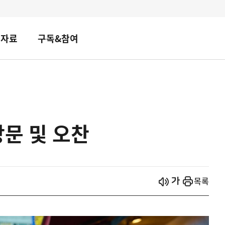
책자료
구독&참여
문 및 오찬
시작
열기
목록