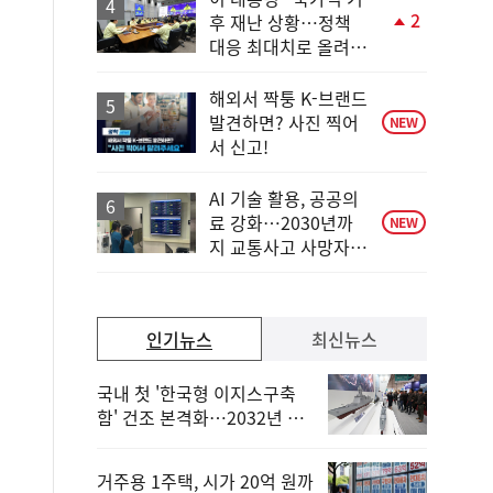
2
후 재난 상황…정책
단
대응 최대치로 올려
계
야"
상
승
해외서 짝퉁 K-브랜드
발견하면? 사진 찍어
NEW
서 신고!
AI 기술 활용, 공공의
료 강화…2030년까
NEW
지 교통사고 사망자
30%↓
인기뉴스
최신뉴스
국내 첫 '한국형 이지스구축
함' 건조 본격화…2032년 해
군 인도
거주용 1주택, 시가 20억 원까