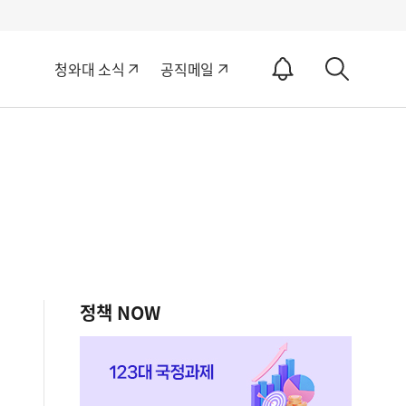
알
청와대 소식
공직메일
림
상
ON
세
검
색
정책 NOW