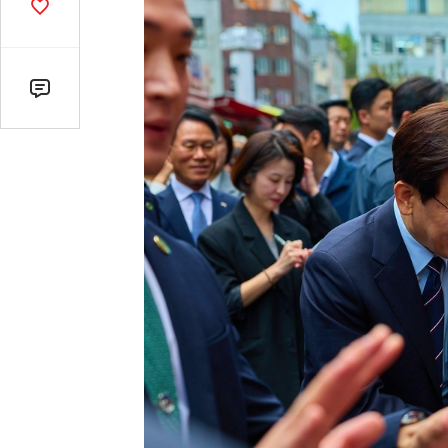
기
공
감
수
댓
글
수
(클
릭
시
댓
글
로
이
동)