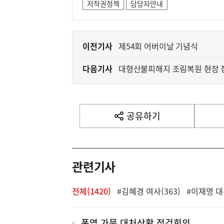
저작권정책
담당자안내
이
이전기사
제54회 어버이날 기념식
전
다음기사
대형산불피해지 조림복원 현장 
다
음
기
사
공유하기
열
기
영
역
관련기사
전체(1420)
#김혜경 여사(363)
#이재명 대
폭염 가뭄 대처상황 점검회의