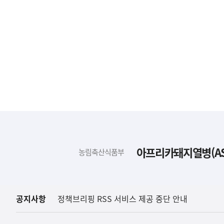
하
단
배
아프리카돼지열병(AS
농림축산식품부
너
영
역
공지사항
정책브리핑 RSS 서비스 제공 중단 안내