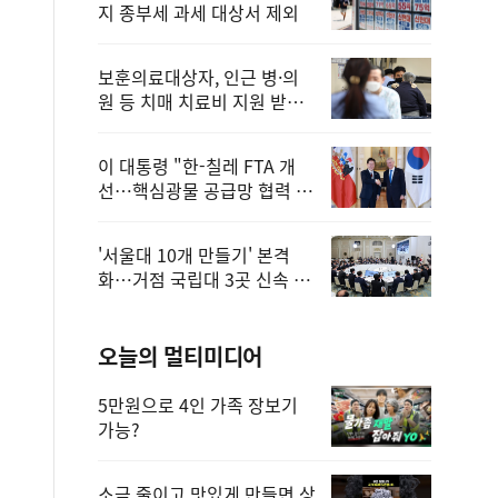
지 종부세 과세 대상서 제외
보훈의료대상자, 인근 병·의
원 등 치매 치료비 지원 받을
수 있어
이 대통령 "한-칠레 FTA 개
선…핵심광물 공급망 협력 더
욱 강화"
'서울대 10개 만들기' 본격
화…거점 국립대 3곳 신속 선
정
오늘의 멀티미디어
5만원으로 4인 가족 장보기
가능?
소금 줄이고 맛있게 만들면 상