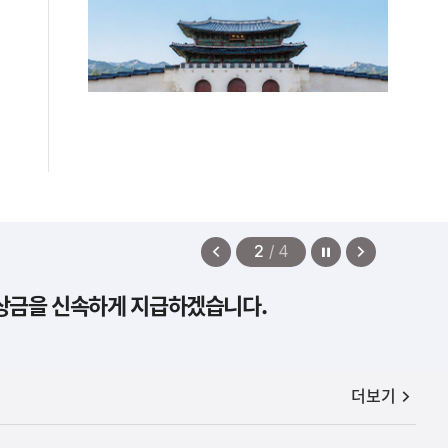
정지
이
다
2
/
4
전
음
보상금을 신속하게 지급하겠습니다.
보
보
기
기
공지사항
더보기