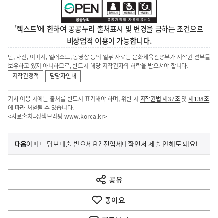
'텍스트'에 한하여 공공누리 출처표시 및 변경을 금하는 조건으로
비상업적 이용이 가능합니다.
단, 사진, 이미지, 일러스트, 동영상 등의 일부 자료는 문화체육관광부가 저작권 전부를
보유하고 있지 아니하므로, 반드시 해당 저작권자의 허락을 받으셔야 합니다.
저작권정책
담당자안내
기사 이용 시에는 출처를 반드시 표기해야 하며, 위반 시
저작권법 제37조
및
제138조
에 따라 처벌될 수 있습니다.
<자료출처=정책브리핑
www.korea.kr
>
이
기
다음
아파트 담보대출 받으세요? 전입세대확인서 제출 안해도 돼요!
사
전
다
공유
열
음
기
좋아요
기
사