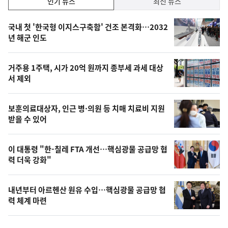
인기 뉴스
최신 뉴스
기,
인
기
최
국내 첫 '한국형 이지스구축함' 건조 본격화…2032
뉴
년 해군 인도
신,
스
오
거주용 1주택, 시가 20억 원까지 종부세 과세 대상
늘
서 제외
의
영
보훈의료대상자, 인근 병·의원 등 치매 치료비 지원
상
받을 수 있어
,
오
이 대통령 "한-칠레 FTA 개선…핵심광물 공급망 협
력 더욱 강화"
늘
의
내년부터 아르헨산 원유 수입…핵심광물 공급망 협
사
력 체계 마련
진