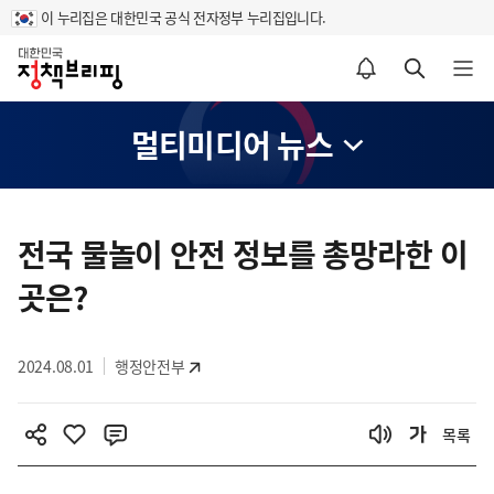
이 누리집은 대한민국 공식 전자정부 누리집입니다.
홈
알림설정 바로가기
검색 바로가기
메뉴 열기
멀티미디어 뉴스
콘
텐
전국 물놀이 안전 정보를 총망라한 이
츠
곳은?
영
역
2024.08.01
행정안전부
목록