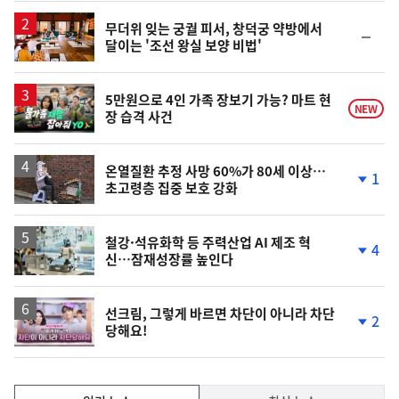
상
승
무더위 잊는 궁궐 피서, 창덕궁 약방에서
순
달이는 '조선 왕실 보양 비법'
위
동
일
영
5만원으로 4인 가족 장보기 가능? 마트 현
NEW
장 습격 사건
상
온열질환 추정 사망 60%가 80세 이상…
1
초고령층 집중 보호 강화
단
계
하
락
철강·석유화학 등 주력산업 AI 제조 혁
4
신…잠재성장률 높인다
단
계
하
락
영
선크림, 그렇게 바르면 차단이 아니라 차단
2
당해요!
상
단
계
하
락
인