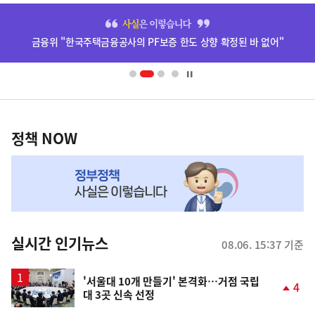
히
단
금융위 "한국주택금융공사의 PF보증 한도 상향 확정된 바 없어"
배
너
영
정
역
책
정책 NOW
NOW,
MY
맞
춤
뉴
실시간 인기뉴스
08.06. 15:37 기준
스
'서울대 10개 만들기' 본격화…거점 국립
4
대 3곳 신속 선정
단
계