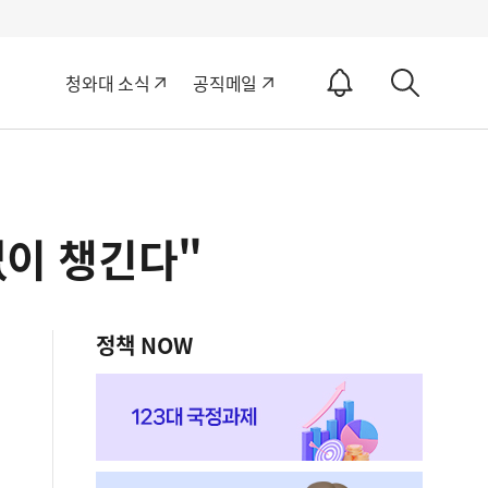
알
청와대 소식
공직메일
림
상
ON
세
검
색
없이 챙긴다"
정책 NOW