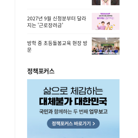
2027년 9월 신청분부터 달라
지는 '근로장려금'
방학 중 초등돌봄교육 현장 방
문
정책포커스