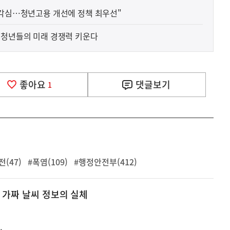
경각심…청년고용 개선에 정책 최우선"
 청년들의 미래 경쟁력 키운다
좋아요
댓글
보기
1
전(47)
#폭염(109)
#행정안전부(412)
 가짜 날씨 정보의 실체