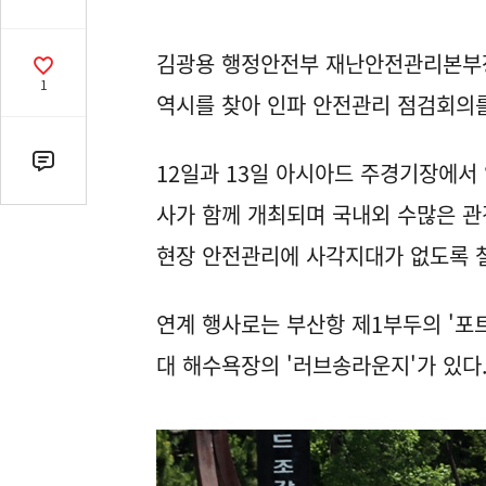
유
열
김광용 행정안전부 재난안전관리본부장은
기
공
1
감
역시를 찾아 인파 안전관리 점검회의
수
12일과 13일 아시아드 주경기장에서
댓
글
사가 함께 개최되며 국내외 수많은 관
수
(클
현장 안전관리에 사각지대가 없도록 
릭
시
연계 행사로는 부산항 제1부두의 '포
댓
글
대 해수욕장의 '러브송라운지'가 있다
로
이
동)