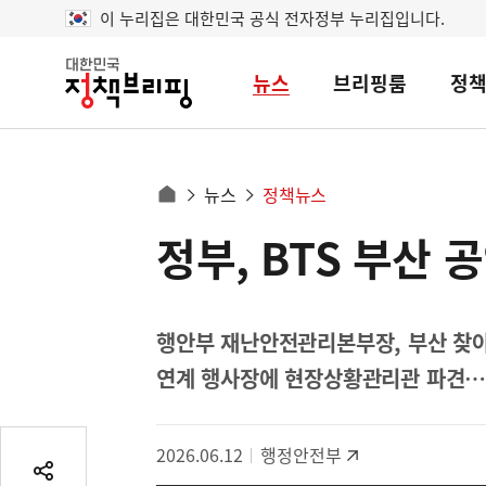
이 누리집은 대한민국 공식 전자정부 누리집입니다.
뉴스
브리핑룸
정
대
한
민
국
정
사
뉴스
정책뉴스
책
홈
브
이
으
정부, BTS 부산
콘
리
트
로
핑
텐
이
츠
동
영
행안부 재난안전관리본부장, 부산 찾아
경
역
연계 행사장에 현장상황관리관 파견…
로
2026.06.12
행정안전부
공