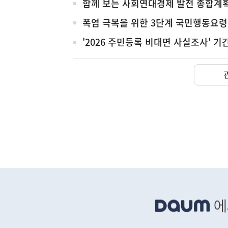
함께 보는 사회연대경제 발전 종합계
폭염 극복을 위한 3단계 국민행동요령
'2026 주민등록 비대면 사실조사' 
(보도설명) 정부는
재정경제부
하
단
배
너