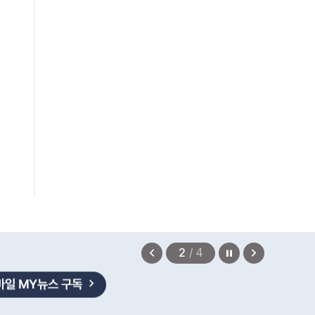
편안에 담았습니다.
2026.08.07
정지
이
다
2
/
4
전
음
보
보
기
기