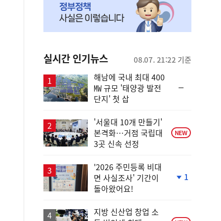
실시간 인기뉴스
08.07. 21:22 기준
해남에 국내 최대 400
순
㎿ 규모 '태양광 발전
위
단지' 첫 삽
동
일
'서울대 10개 만들기'
본격화…거점 국립대
NEW
3곳 신속 선정
'2026 주민등록 비대
1
면 사실조사' 기간이
단
돌아왔어요!
계
하
락
지방 신산업 창업 소