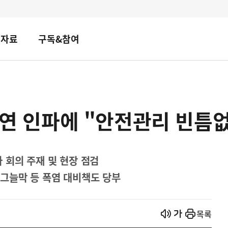
책자료
구독&참여
 공연 인파에 "안전관리 빈틈
 회의 주재 및 현장 점검
그늘막 등 폭염 대비책도 당부
열기
열기
목록