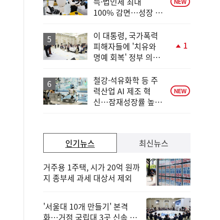
득·법인세 최대
NEW
100% 감면…성장 지
원 강화
이 대통령, 국가폭력
1
피해자들에 '치유와
단
명예 회복' 정부 의지
계
전달
상
승
철강·석유화학 등 주
력산업 AI 제조 혁
NEW
신…잠재성장률 높인
다
인기뉴스
최신뉴스
거주용 1주택, 시가 20억 원까
지 종부세 과세 대상서 제외
'서울대 10개 만들기' 본격
화…거점 국립대 3곳 신속 선