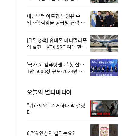
정
내년부터 아르헨산 원유 수
입…핵심광물 공급망 협력 체
계 마련
[달달정책] 휴대폰 미니멀리즘
의 실현…KTX·SRT 예매 한
번에 끝!
'국가 AI 컴퓨팅센터' 첫 삽…
1만 5000장 규모·2028년 완
공
오늘의 멀티미디어
"뭐하세요" 수거하다 딱 걸렸
다
6.7% 인상의 결과는요?