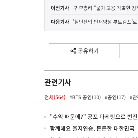
이
이전기사
구 부총리 "물가·고용 각별한 
전
다음기사
'첨단산업 인재양성 부트캠프'로
다
음
기
사
공유하기
열
기
영
역
관련기사
전체(564)
#BTS 공연(10)
#공연(17)
#안
전
"수익 때문에?" 공포 마케팅으로 번진
체
함께해요 을지연습, 든든한 대한민국