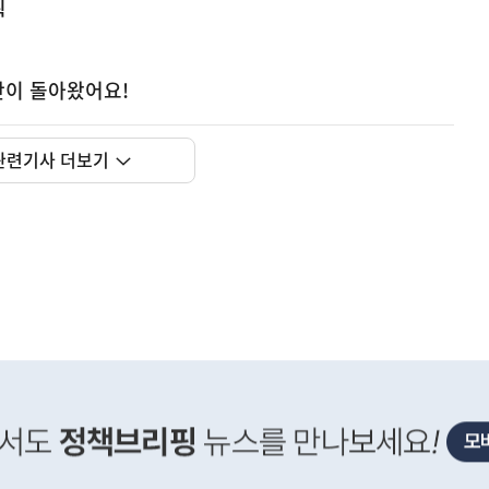
획
기간이 돌아왔어요!
관련기사 더보기
사
 거주용 1주택을 두텁게 보호하기 위한 방안을 세제개
실
은
이
렇
습
니
다