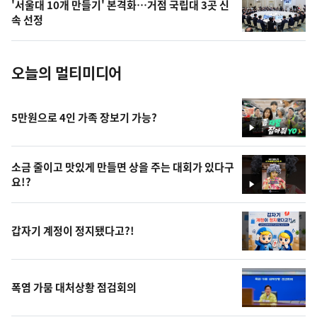
'서울대 10개 만들기' 본격화…거점 국립대 3곳 신
사
속 선정
진
오늘의 멀티미디어
5만원으로 4인 가족 장보기 가능?
영
상
소금 줄이고 맛있게 만들면 상을 주는 대회가 있다구
요!?
영
상
갑자기 계정이 정지됐다고?!
폭염 가뭄 대처상황 점검회의