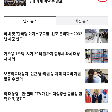
8대 과제 이달 중 발표
인
인기 뉴스
최신 뉴스
기,
인
기
최
국내 첫 '한국형 이지스구축함' 건조 본격화…2032
뉴
년 해군 인도
신,
스
오
거주용 1주택, 시가 20억 원까지 종부세 과세 대상
늘
서 제외
의
영
보훈의료대상자, 인근 병·의원 등 치매 치료비 지원
상
받을 수 있어
,
오
이 대통령 "한-칠레 FTA 개선…핵심광물 공급망 협
력 더욱 강화"
늘
의