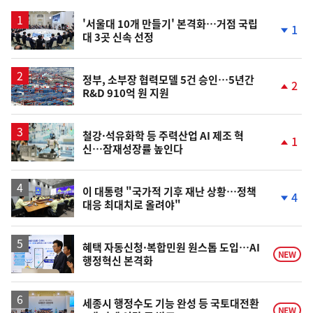
스
'서울대 10개 만들기' 본격화…거점 국립
1
대 3곳 신속 선정
단
계
하
락
정부, 소부장 협력모델 5건 승인…5년간
2
R&D 910억 원 지원
단
계
상
승
철강·석유화학 등 주력산업 AI 제조 혁
1
신…잠재성장률 높인다
단
계
상
승
이 대통령 "국가적 기후 재난 상황…정책
4
대응 최대치로 올려야"
단
계
하
락
혜택 자동신청·복합민원 원스톱 도입…AI
NEW
행정혁신 본격화
세종시 행정수도 기능 완성 등 국토대전환
NEW