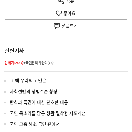
공유
열
음
기
좋아요
기
사
댓글
보기
관련기사
전체기사(87)
#국민권익위원회(76)
그 해 우리의 고민은
사회전반의 청렴수준 향상
반칙과 특권에 대한 단호한 대응
국민 목소리를 담은 생활 밀착형 제도개선
국민 고충 해소 국민 편에서