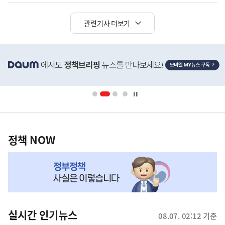
관련기사 더보기
히
단
배
너
영
정
역
책
정책 NOW
NOW,
MY
맞
춤
뉴
실시간 인기뉴스
08.07. 02:12 기준