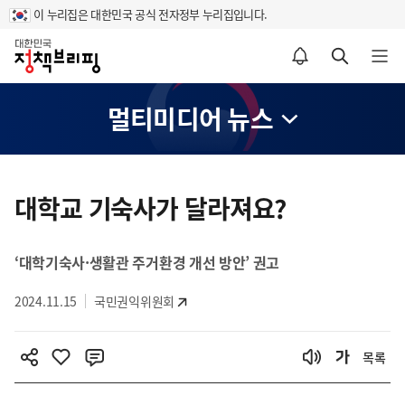
이 누리집은 대한민국 공식 전자정부 누리집입니다.
홈
알림설정 바로가기
검색 바로가기
메뉴 열기
멀티미디어 뉴스
콘
텐
대학교 기숙사가 달라져요?
츠
영
‘대학기숙사·생활관 주거환경 개선 방안’ 권고
역
2024.11.15
국민권익위원회
목록