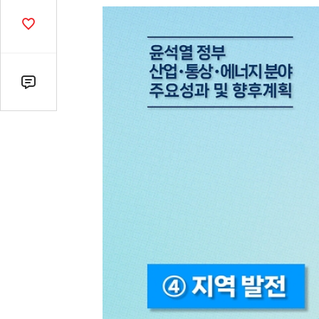
열
기
공
감
수
댓
글
수
(클
릭
시
댓
글
로
이
동)