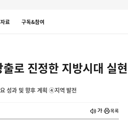
책자료
구독&참여
창출로 진정한 지방시대 실현
요 성과 및 향후 계획 ④지역 발전
시작
열기
목록