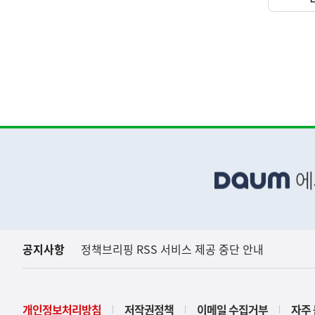
하
단
배
너
영
역
공지사항
정책브리핑 RSS 서비스 제공 중단 안내
아프리카돼지열병(AS
농림축산식품부
개인정보처리방침
저작권정책
이메일 수집거부
자주 