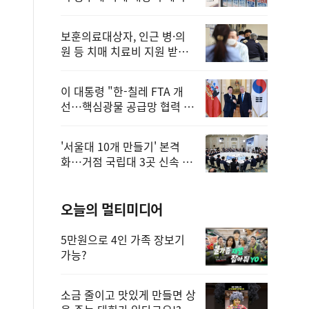
보훈의료대상자, 인근 병·의
원 등 치매 치료비 지원 받을
수 있어
이 대통령 "한-칠레 FTA 개
선…핵심광물 공급망 협력 더
욱 강화"
'서울대 10개 만들기' 본격
화…거점 국립대 3곳 신속 선
정
오늘의 멀티미디어
5만원으로 4인 가족 장보기
가능?
소금 줄이고 맛있게 만들면 상