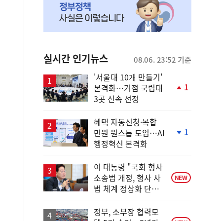
실시간 인기뉴스
08.06. 23:52 기준
'서울대 10개 만들기'
1
본격화…거점 국립대
단
3곳 신속 선정
계
상
승
혜택 자동신청·복합
1
민원 원스톱 도입…AI
단
행정혁신 본격화
계
하
락
이 대통령 "국회 형사
소송법 개정, 형사 사
NEW
법 체계 정상화 단초
마련"
정부, 소부장 협력모