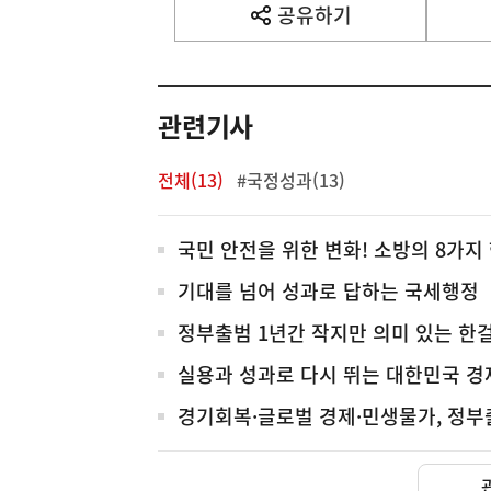
사
공유하기
열
기
영
역
관련기사
전체(13)
#국정성과(13)
전
국민 안전을 위한 변화! 소방의 8가지
체
기대를 넘어 성과로 답하는 국세행정
정부출범 1년간 작지만 의미 있는 한
실용과 성과로 다시 뛰는 대한민국 경
경기회복·글로벌 경제·민생물가, 정부