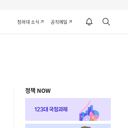
알
청와대 소식
공직메일
림
상
ON
세
검
색
정책 NOW