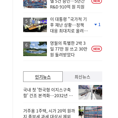
델 5건 승인…5년간
NEW
R&D 910억 원 지원
이 대통령 "국가적 기
1
후 재난 상황…정책
단
대응 최대치로 올려
계
야"
하
락
영월의 특별한 2박 3
일 77만 원 쓰고 30만
NEW
원 돌려받았다
인기뉴스
최신뉴스
국내 첫 '한국형 이지스구축
함' 건조 본격화…2032년 해
군 인도
거주용 1주택, 시가 20억 원까
지 종부세 과세 대상서 제외