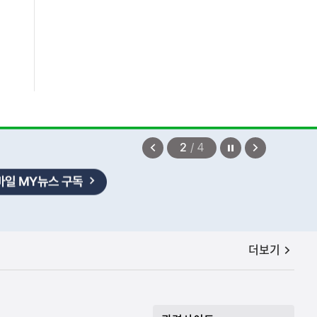
정지
이
다
2
/
4
전
음
보
보
기
기
공지사항
더보기
보상금을 신속하게 지급하겠습니다.