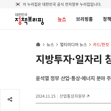
이 누리집은 대한민국 공식 전자정부 누리집입니다.
뉴스
브리핑룸
정
대
한
민
국
정
사
뉴스
멀티미디어 뉴스
카드/한컷
책
홈
브
이
으
지방투자·일자리 
콘
리
트
로
핑
텐
이
츠
동
영
윤석열 정부 산업·통상·에너지 분야 주
경
역
로
2024.11.15
산업통상자원부
공
유