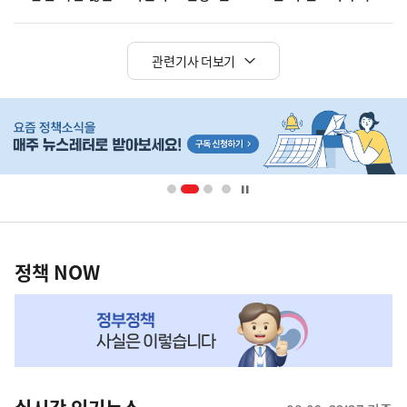
관련기사 더보기
히
단
배
너
영
정
역
책
정책 NOW
NOW,
MY
맞
춤