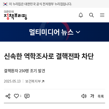
이 누리집은 대한민국 공식 전자정부 누리집입니다.
홈
알림설정 바로가기
검색 바로가기
메뉴 열기
멀티미디어 뉴스
콘
텐
신속한 역학조사로 결핵전파 차단
츠
영
결핵환자 250명 조기 발견
역
2025.05.13
보건복지부
1
목록