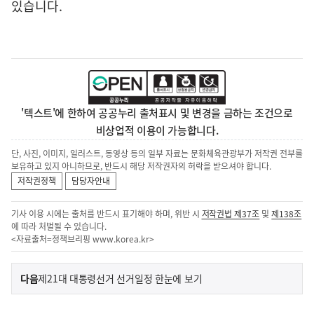
있습니다.
'텍스트'에 한하여 공공누리 출처표시 및 변경을 금하는 조건으로
비상업적 이용이 가능합니다.
단, 사진, 이미지, 일러스트, 동영상 등의 일부 자료는 문화체육관광부가 저작권 전부를
보유하고 있지 아니하므로, 반드시 해당 저작권자의 허락을 받으셔야 합니다.
저작권정책
담당자안내
기사 이용 시에는 출처를 반드시 표기해야 하며, 위반 시
저작권법 제37조
및
제138조
에 따라 처벌될 수 있습니다.
<자료출처=정책브리핑
www.korea.kr
>
이
기
다음
제21대 대통령선거 선거일정 한눈에 보기
사
전