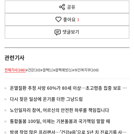
다
공유
열
음
기
좋아요
기
1
사
댓글
보기
관련기사
전체기사(369)
#건강(30)
#결핵(1)
#결핵예방(1)
#보건복지부(306)
온열질환 추정 사망 60%가 80세 이상…초고령층 집중 보호 강화
다시 찾은 일상에 온기를 더한 그냥드림
노인일자리 참여, 어르신의 안전한 하루를 책임집니다
통합돌봄 100일, 이제는 기본돌봄과 국가책임 말할 때
밤샘 작업 많은 프리랜서…'건강e음'으로 5년 치 진료기록 사실 확인