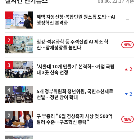
뉴
실시간 인기뉴스
08.06. 22:37 기준
스
혜택 자동신청·복합민원 원스톱 도입…AI
순
행정혁신 본격화
위
동
일
철강·석유화학 등 주력산업 AI 제조 혁
NEW
신…잠재성장률 높인다
'서울대 10개 만들기' 본격화…거점 국립
2
대 3곳 신속 선정
단
계
상
승
5개 정부위원회 청년위원, 국민추천제로
2
선발…청년 참여 확대
단
계
하
락
구 부총리 "6월 경상흑자 사상 첫 500억
NEW
달러 수준…구조혁신 총력"