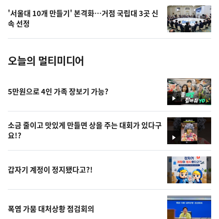
의
'서울대 10개 만들기' 본격화…거점 국립대 3곳 신
사
속 선정
진
오늘의 멀티미디어
5만원으로 4인 가족 장보기 가능?
영
상
소금 줄이고 맛있게 만들면 상을 주는 대회가 있다구
요!?
영
상
갑자기 계정이 정지됐다고?!
폭염 가뭄 대처상황 점검회의