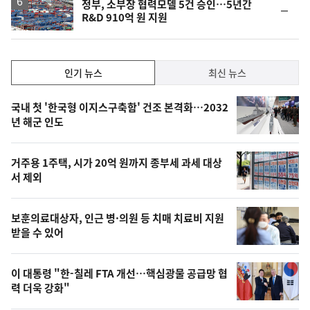
정부, 소부장 협력모델 5건 승인…5년간
순
R&D 910억 원 지원
위
동
일
인
인기 뉴스
최신 뉴스
기,
인
기
최
국내 첫 '한국형 이지스구축함' 건조 본격화…2032
뉴
년 해군 인도
신,
스
오
거주용 1주택, 시가 20억 원까지 종부세 과세 대상
늘
서 제외
의
영
보훈의료대상자, 인근 병·의원 등 치매 치료비 지원
상
받을 수 있어
,
오
이 대통령 "한-칠레 FTA 개선…핵심광물 공급망 협
력 더욱 강화"
늘