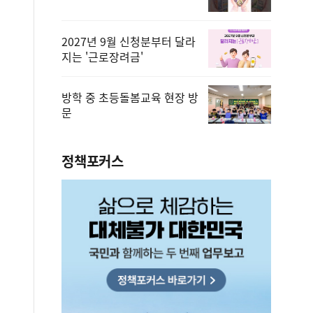
2027년 9월 신청분부터 달라
지는 '근로장려금'
방학 중 초등돌봄교육 현장 방
문
정책포커스