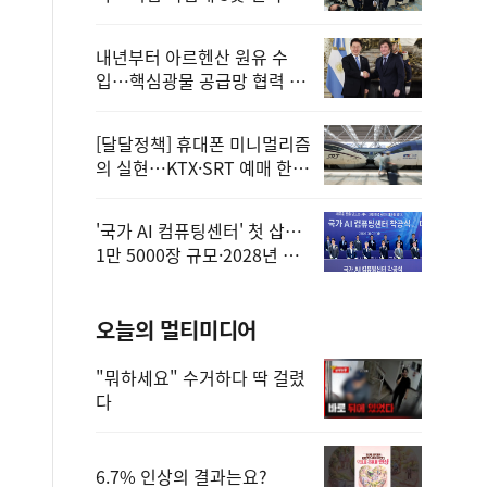
정
내년부터 아르헨산 원유 수
입…핵심광물 공급망 협력 체
계 마련
[달달정책] 휴대폰 미니멀리즘
의 실현…KTX·SRT 예매 한
번에 끝!
'국가 AI 컴퓨팅센터' 첫 삽…
1만 5000장 규모·2028년 완
공
오늘의 멀티미디어
"뭐하세요" 수거하다 딱 걸렸
다
6.7% 인상의 결과는요?