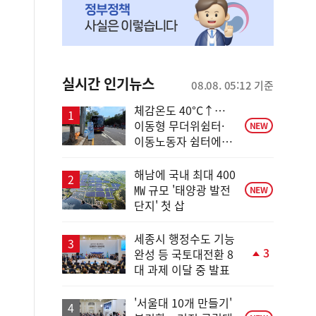
실시간 인기뉴스
08.08. 05:12 기준
체감온도 40°C↑…
이동형 무더위쉼터·
NEW
이동노동자 쉼터에서
안전한 휴식
해남에 국내 최대 400
㎿ 규모 '태양광 발전
NEW
단지' 첫 삽
세종시 행정수도 기능
3
완성 등 국토대전환 8
단
대 과제 이달 중 발표
계
상
승
'서울대 10개 만들기'