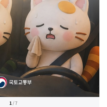
1
/
7