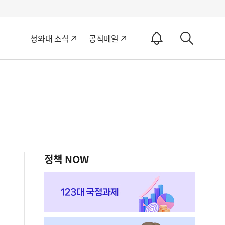
알
청와대 소식
공직메일
림
상
ON
세
검
색
정책 NOW