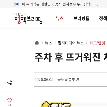
이 누리집은 대한민국 공식 전자정부 누리집입니다.
뉴스
브리핑룸
정
대
한
민
국
정
사
뉴스
멀티미디어 뉴스
카드/한컷
책
홈
브
이
으
주차 후 뜨거워진 
콘
리
트
로
핑
텐
이
츠
동
영
경
2026.06.05
국토교통부
역
로
공
유
열
기
공
13