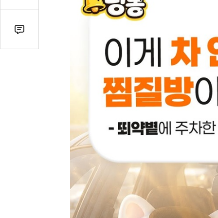
감
수
댓
글
수
(클
릭
시
댓
글
로
이
동)