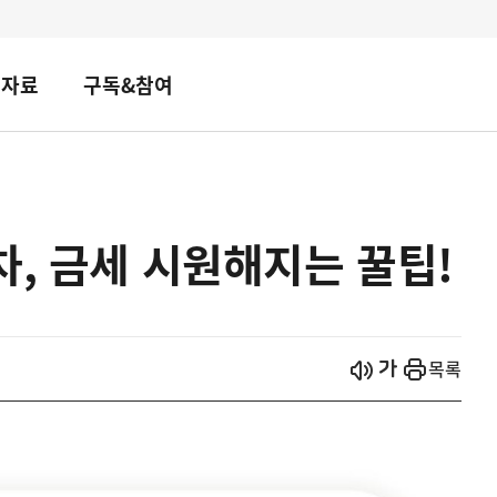
책자료
구독&참여
차, 금세 시원해지는 꿀팁!
시작
열기
목록