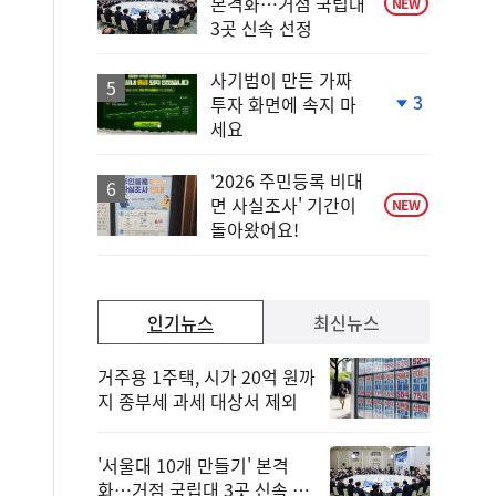
본격화…거점 국립대
NEW
3곳 신속 선정
사기범이 만든 가짜
3
투자 화면에 속지 마
단
세요
계
하
락
'2026 주민등록 비대
면 사실조사' 기간이
NEW
돌아왔어요!
인기뉴스
최신뉴스
거주용 1주택, 시가 20억 원까
지 종부세 과세 대상서 제외
'서울대 10개 만들기' 본격
화…거점 국립대 3곳 신속 선