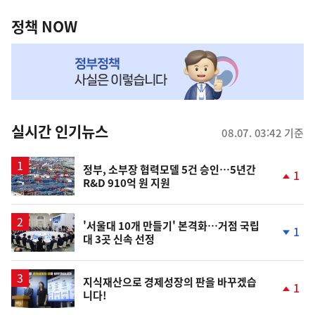
정
역
책
정책 NOW
NOW,
MY
맞
춤
뉴
실시간 인기뉴스
08.07. 03:42 기준
스
정부, 소부장 협력모델 5건 승인…5년간
1
R&D 910억 원 지원
단
계
상
승
'서울대 10개 만들기' 본격화…거점 국립
1
대 3곳 신속 선정
단
계
하
락
지식재산으로 경제성장의 판을 바꾸겠습
1
니다!
단
계