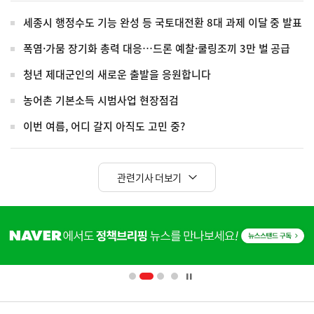
세종시 행정수도 기능 완성 등 국토대전환 8대 과제 이달 중 발표
폭염·가뭄 장기화 총력 대응…드론 예찰·쿨링조끼 3만 벌 공급
청년 제대군인의 새로운 출발을 응원합니다
농어촌 기본소득 시범사업 현장점검
이번 여름, 어디 갈지 아직도 고민 중?
관련기사 더보기
히
단
배
너
영