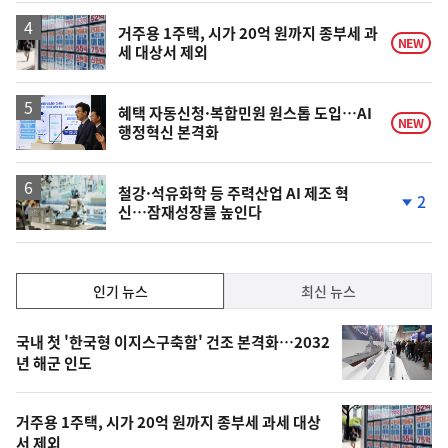
상
승
거주용 1주택, 시가 20억 원까지 종부세 과
NEW
세 대상서 제외
혜택 자동신청·복합민원 원스톱 도입…AI
NEW
행정혁신 본격화
철강·석유화학 등 주력산업 AI 제조 혁
2
신…잠재성장률 높인다
단
계
하
락
인
인기 뉴스
최신 뉴스
기,
인
기
최
국내 첫 '한국형 이지스구축함' 건조 본격화…2032
뉴
년 해군 인도
신,
스
오
거주용 1주택, 시가 20억 원까지 종부세 과세 대상
늘
서 제외