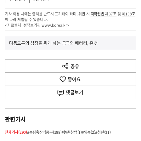
기사 이용 시에는 출처를 반드시 표기해야 하며, 위반 시
저작권법 제37조
및
제138조
에 따라 처벌될 수 있습니다.
<자료출처=정책브리핑
www.korea.kr
>
이
기
다음
드론의 심장을 뛰게 하는 궁극의 배터리, 유뱃
사
전
다
공유
열
음
기
좋아요
기
사
댓글
보기
관련기사
전체기사(290)
#농림축산식품부(188)
#농촌창업(1)
#영농(2)
#청년(31)