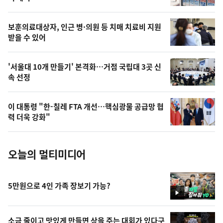
의
영
보훈의료대상자, 인근 병·의원 등 치매 치료비 지원
상
받을 수 있어
,
오
'서울대 10개 만들기' 본격화…거점 국립대 3곳 신
속 선정
늘
의
이 대통령 "한-칠레 FTA 개선…핵심광물 공급망 협
사
력 더욱 강화"
진
오늘의 멀티미디어
5만원으로 4인 가족 장보기 가능?
영
상
소금 줄이고 맛있게 만들면 상을 주는 대회가 있다구