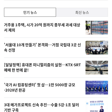
일
인
인기 뉴스
최신 뉴스
기,
인
기
최
거주용 1주택, 시가 20억 원까지 종부세 과세 대상
뉴
서 제외
신,
스
오
'서울대 10개 만들기' 본격화…거점 국립대 3곳 신
늘
속 선정
의
영
[달달정책] 휴대폰 미니멀리즘의 실현…KTX·SRT
상
예매 한 번에 끝!
,
오
'국가 AI 컴퓨팅센터' 첫 삽…1만 5000장 규모
·2028년 완공
늘
의
3대 메가프로젝트 신속 추진…수출 5강·1조 달러
사
기반 구축