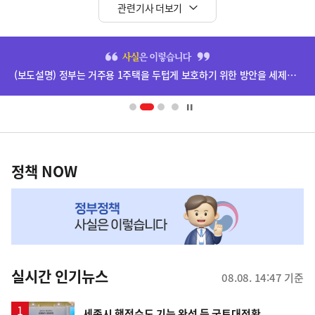
관련기사 더보기
히
단
(보도설명) 정부는 거주용 1주택을 두텁게 보호하기 위한 방안을 세제개편안에 담았습니다.
배
너
영
정
역
책
정책 NOW
NOW,
MY
맞
춤
뉴
실시간 인기뉴스
08.08. 14:47 기준
스
세종시 행정수도 기능 완성 등 국토대전환