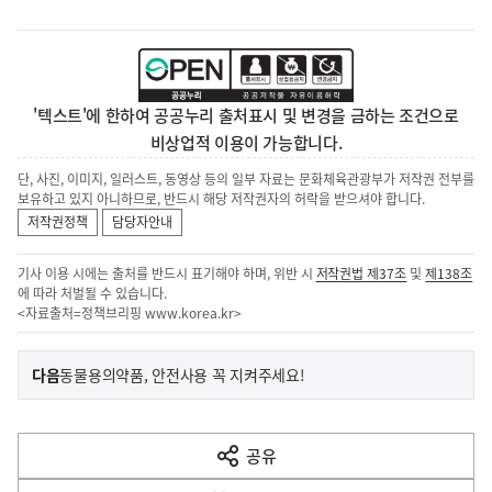
'텍스트'에 한하여 공공누리 출처표시 및 변경을 금하는 조건으로
비상업적 이용이 가능합니다.
단, 사진, 이미지, 일러스트, 동영상 등의 일부 자료는 문화체육관광부가 저작권 전부를
보유하고 있지 아니하므로, 반드시 해당 저작권자의 허락을 받으셔야 합니다.
저작권정책
담당자안내
기사 이용 시에는 출처를 반드시 표기해야 하며, 위반 시
저작권법 제37조
및
제138조
에 따라 처벌될 수 있습니다.
<자료출처=정책브리핑
www.korea.kr
>
이
기
다음
동물용의약품, 안전사용 꼭 지켜주세요!
사
전
다
공유
열
음
기