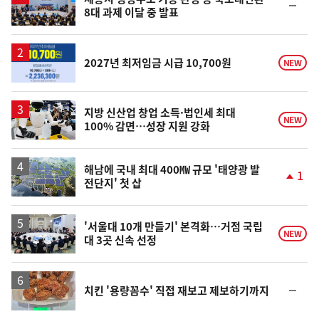
순
8대 과제 이달 중 발표
위
동
일
2027년 최저임금 시급 10,700원
NEW
지방 신산업 창업 소득·법인세 최대
NEW
100% 감면…성장 지원 강화
해남에 국내 최대 400㎿ 규모 '태양광 발
1
전단지' 첫 삽
단
계
상
승
'서울대 10개 만들기' 본격화…거점 국립
NEW
대 3곳 신속 선정
순
치킨 '용량꼼수' 직접 재보고 제보하기까지
위
동