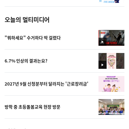
진
오늘의 멀티미디어
"뭐하세요" 수거하다 딱 걸렸다
영
상
6.7% 인상의 결과는요?
영
상
2027년 9월 신청분부터 달라지는 '근로장려금'
방학 중 초등돌봄교육 현장 방문