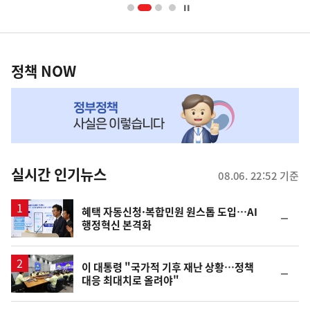
너
영
정
역
책
정책 NOW
NOW,
MY
맞
춤
뉴
실시간 인기뉴스
08.06. 22:52 기준
스
혜택 자동신청·복합민원 원스톱 도입…AI
순
행정혁신 본격화
위
동
일
이 대통령 "국가적 기후 재난 상황…정책
순
대응 최대치로 올려야"
위
동
일