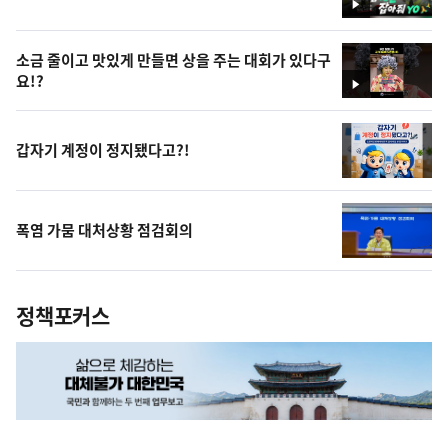
영
상
소금 줄이고 맛있게 만들면 상을 주는 대회가 있다구
요!?
영
상
갑자기 계정이 정지됐다고?!
폭염 가뭄 대처상황 점검회의
정책포커스