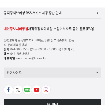
공지
정책브리핑 RSS 서비스 제공 중단 안내
개인정보처리방침
저작권정책
이메일 수집거부
자주 묻는 질문(FAQ)
(30119) 세종특별자치시 갈매로 388 정부세종청사 15동
© 문화체육관광부
전화
044-203-3555 (월-금 09:00 - 18:00, 공휴일 제외)
팩스
044-203-3488
대표메일
webmaster@korea.kr
관련사이트
페
X
네
유
인
이
바
이
튜
스
스
로
버
브
타
PC 버전