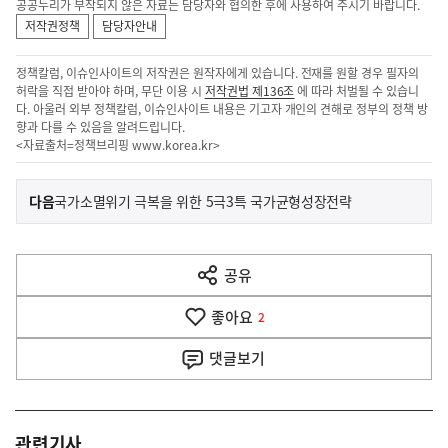
공공누리가 부착되지 않은 자료는 담당자와 협의한 후에 사용하여 주시기 바랍니다.
저작권정책
담당자안내
정책칼럼, 이슈인사이트의 저작권은 원작자에게 있습니다. 전재를 원할 경우 필자의
허락을 직접 받아야 하며, 무단 이용 시
저작권법 제136조
에 따라 처벌될 수 있습니
다. 아울러 외부 정책칼럼, 이슈인사이트 내용은 기고자 개인의 견해로 정부의 정책 방
향과 다를 수 있음을 알려드립니다.
<자료출처=정책브리핑
www.korea.kr
>
이
기
다음
국가소멸위기 극복을 위한 5극3특 국가균형성장전략
사
전
다
공유
열
음
기
좋아요
기
2
사
댓글
보기
관련기사