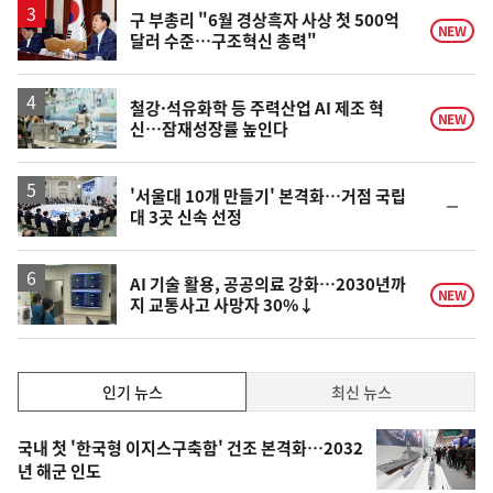
구 부총리 "6월 경상흑자 사상 첫 500억
NEW
달러 수준…구조혁신 총력"
철강·석유화학 등 주력산업 AI 제조 혁
NEW
신…잠재성장률 높인다
'서울대 10개 만들기' 본격화…거점 국립
순
대 3곳 신속 선정
위
동
일
AI 기술 활용, 공공의료 강화…2030년까
NEW
지 교통사고 사망자 30%↓
인
인기 뉴스
최신 뉴스
기,
인
기
최
국내 첫 '한국형 이지스구축함' 건조 본격화…2032
뉴
년 해군 인도
신,