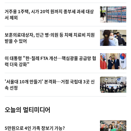
스
오
거주용 1주택, 시가 20억 원까지 종부세 과세 대상
늘
서 제외
의
영
보훈의료대상자, 인근 병·의원 등 치매 치료비 지원
상
받을 수 있어
,
오
이 대통령 "한-칠레 FTA 개선…핵심광물 공급망 협
력 더욱 강화"
늘
의
'서울대 10개 만들기' 본격화…거점 국립대 3곳 신
사
속 선정
진
오늘의 멀티미디어
5만원으로 4인 가족 장보기 가능?