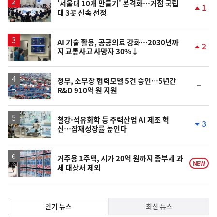
'서울대 10개 만들기' 본격화…거점 국립
1
대 3곳 신속 선정
단
계
상
승
AI 기술 활용, 공공의료 강화…2030년까
2
지 교통사고 사망자 30%↓
단
계
상
승
정부, 소부장 협력모델 5건 승인…5년간
순
R&D 910억 원 지원
위
동
일
철강·석유화학 등 주력산업 AI 제조 혁
3
신…잠재성장률 높인다
단
계
하
락
거주용 1주택, 시가 20억 원까지 종부세 과
NEW
세 대상서 제외
인
인기 뉴스
최신 뉴스