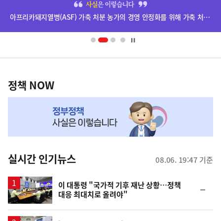
단
아프리카돼지열병(ASF) 가축 처분 농가의 경영 안정화를 위해 가축 처분 보상금을 신속하게 지급하겠습니다.
배
너
영
정
역
책
정책 NOW
NOW,
MY
맞
춤
뉴
실시간 인기뉴스
08.06. 19:47 기준
스
이 대통령 "국가적 기후 재난 상황…정책
순
대응 최대치로 올려야"
위
동
일