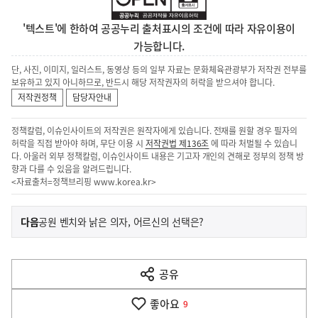
'텍스트'에 한하여 공공누리 출처표시의 조건에 따라 자유이용이
가능합니다.
단, 사진, 이미지, 일러스트, 동영상 등의 일부 자료는 문화체육관광부가 저작권 전부를
보유하고 있지 아니하므로, 반드시 해당 저작권자의 허락을 받으셔야 합니다.
저작권정책
담당자안내
정책칼럼, 이슈인사이트의 저작권은 원작자에게 있습니다. 전재를 원할 경우 필자의
허락을 직접 받아야 하며, 무단 이용 시
저작권법 제136조
에 따라 처벌될 수 있습니
다. 아울러 외부 정책칼럼, 이슈인사이트 내용은 기고자 개인의 견해로 정부의 정책 방
향과 다를 수 있음을 알려드립니다.
<자료출처=정책브리핑
www.korea.kr
>
이
기
다음
공원 벤치와 낡은 의자, 어르신의 선택은?
사
전
다
공유
열
음
기
좋아요
기
9