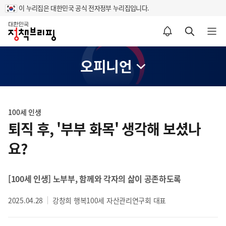
이 누리집은 대한민국 공식 전자정부 누리집입니다.
홈
알림설정 바로가기
검색 바로가기
메뉴 열기
오피니언
콘
텐
100세 인생
츠
퇴직 후, '부부 화목' 생각해 보셨나
영
요?
역
[100세 인생] 노부부, 함께와 각자의 삶이 공존하도록
2025.04.28
강창희 행복100세 자산관리연구회 대표