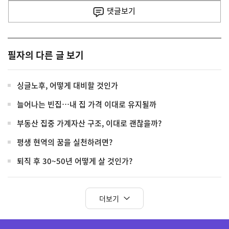
사
댓글
보기
필자의 다른 글 보기
싱글노후, 어떻게 대비할 것인가
늘어나는 빈집…내 집 가격 이대로 유지될까
부동산 집중 가계자산 구조, 이대로 괜찮을까?
평생 현역의 꿈을 실천하려면?
퇴직 후 30~50년 어떻게 살 것인가?
더보기
히