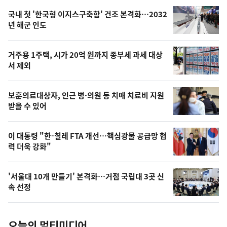
기,
인
기
최
국내 첫 '한국형 이지스구축함' 건조 본격화…2032
뉴
년 해군 인도
신,
스
오
거주용 1주택, 시가 20억 원까지 종부세 과세 대상
늘
서 제외
의
영
보훈의료대상자, 인근 병·의원 등 치매 치료비 지원
상
받을 수 있어
,
오
이 대통령 "한-칠레 FTA 개선…핵심광물 공급망 협
력 더욱 강화"
늘
의
'서울대 10개 만들기' 본격화…거점 국립대 3곳 신
사
속 선정
진
오늘의 멀티미디어