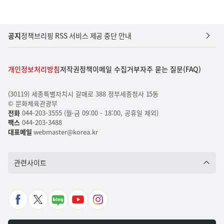
공지
정책브리핑 RSS 서비스 제공 중단 안내
개인정보처리방침
저작권정책
이메일 수집거부
자주 묻는 질문(FAQ)
(30119) 세종특별자치시 갈매로 388 정부세종청사 15동
© 문화체육관광부
전화
044-203-3555 (월-금 09:00 - 18:00, 공휴일 제외)
팩스
044-203-3488
대표메일
webmaster@korea.kr
관련사이트
페
X
네
유
인
이
바
이
튜
스