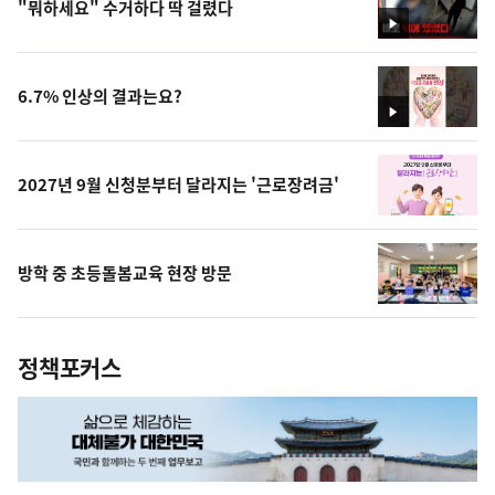
"뭐하세요" 수거하다 딱 걸렸다
영
상
6.7% 인상의 결과는요?
영
상
2027년 9월 신청분부터 달라지는 '근로장려금'
방학 중 초등돌봄교육 현장 방문
정책포커스