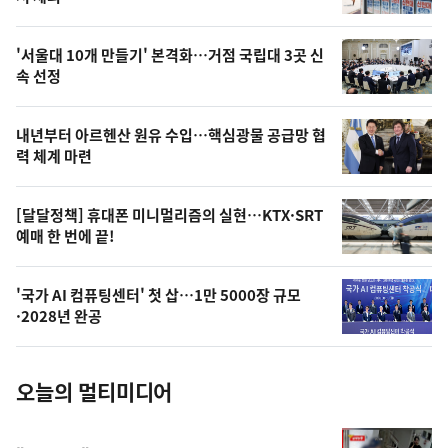
신,
스
오
'서울대 10개 만들기' 본격화…거점 국립대 3곳 신
늘
속 선정
의
영
내년부터 아르헨산 원유 수입…핵심광물 공급망 협
상
력 체계 마련
,
오
[달달정책] 휴대폰 미니멀리즘의 실현…KTX·SRT
예매 한 번에 끝!
늘
의
'국가 AI 컴퓨팅센터' 첫 삽…1만 5000장 규모
사
·2028년 완공
진
오늘의 멀티미디어