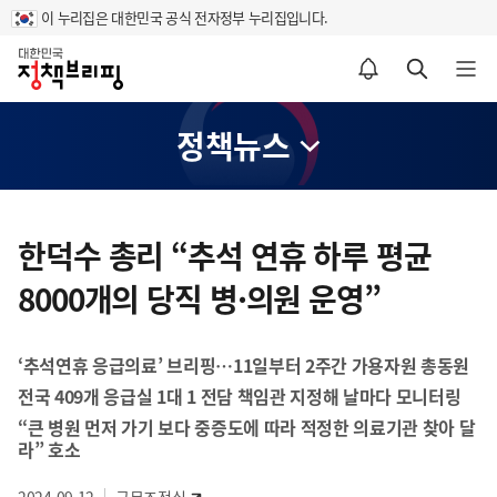
이 누리집은 대한민국 공식 전자정부 누리집입니다.
홈
알림설정 바로가기
검색 바로가기
메뉴 열기
정책뉴스
콘
텐
한덕수 총리 “추석 연휴 하루 평균
츠
8000개의 당직 병·의원 운영”
영
역
‘추석연휴 응급의료’ 브리핑…11일부터 2주간 가용자원 총동원
전국 409개 응급실 1대 1 전담 책임관 지정해 날마다 모니터링
“큰 병원 먼저 가기 보다 중증도에 따라 적정한 의료기관 찾아 달
라” 호소