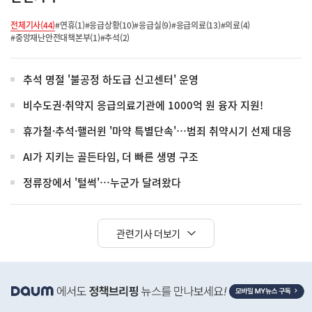
전체기사(44)
#연휴(1)
#응급상황(10)
#응급실(9)
#응급의료(13)
#의료(4)
#중앙재난안전대책본부(1)
#추석(2)
추석 명절 '불공정 하도급 신고센터' 운영
비수도권·취약지 응급의료기관에 1000억 원 융자 지원!
휴가철·추석·핼러윈 '마약 특별단속'…범죄 취약시기 선제 대응
AI가 지키는 골든타임, 더 빠른 생명 구조
정류장에서 '털썩'…누군가 달려왔다
관련기사 더보기
히
단