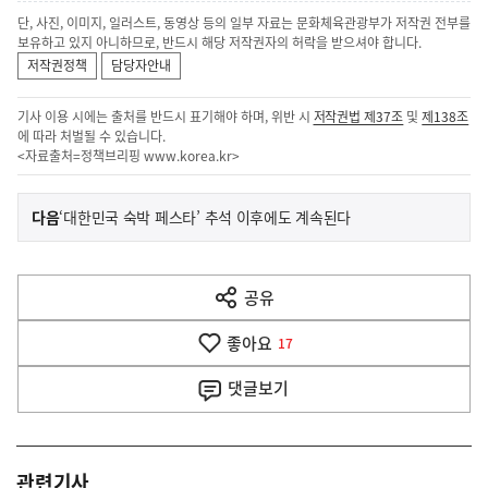
단, 사진, 이미지, 일러스트, 동영상 등의 일부 자료는 문화체육관광부가 저작권 전부를
보유하고 있지 아니하므로, 반드시 해당 저작권자의 허락을 받으셔야 합니다.
저작권정책
담당자안내
기사 이용 시에는 출처를 반드시 표기해야 하며, 위반 시
저작권법 제37조
및
제138조
에 따라 처벌될 수 있습니다.
<자료출처=정책브리핑
www.korea.kr
>
이
기
다음
‘대한민국 숙박 페스타’ 추석 이후에도 계속된다
사
전
다
공유
열
음
기
좋아요
기
17
사
댓글
보기
관련기사