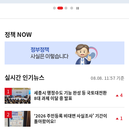
배
너
영
정
역
책
정책 NOW
NOW,
MY
맞
춤
뉴
실시간 인기뉴스
08.08. 11:57 기준
스
세종시 행정수도 기능 완성 등 국토대전환
4
8대 과제 이달 중 발표
단
계
상
승
'2026 주민등록 비대면 사실조사' 기간이
1
돌아왔어요!
단
계