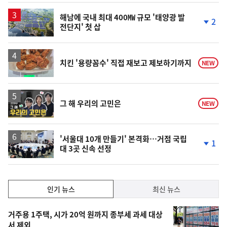
상
승
해남에 국내 최대 400㎿ 규모 '태양광 발
2
전단지' 첫 삽
단
계
하
락
치킨 '용량꼼수' 직접 재보고 제보하기까지
NEW
영
그 해 우리의 고민은
NEW
상
'서울대 10개 만들기' 본격화…거점 국립
1
대 3곳 신속 선정
단
계
하
락
인
인기 뉴스
최신 뉴스
기,
인
기
최
거주용 1주택, 시가 20억 원까지 종부세 과세 대상
뉴
서 제외