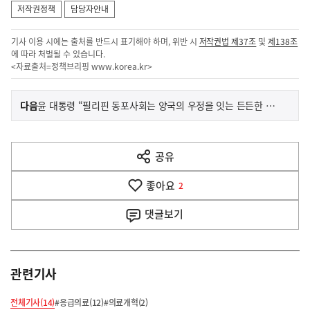
저작권정책
담당자안내
기사 이용 시에는 출처를 반드시 표기해야 하며, 위반 시
저작권법 제37조
및
제138조
에 따라 처벌될 수 있습니다.
<자료출처=정책브리핑
www.korea.kr
>
이
기
다음
윤 대통령 “필리핀 동포사회는 양국의 우정을 잇는 든든한 버팀목”
사
전
다
공유
열
음
기
좋아요
기
2
사
댓글
보기
관련기사
전체기사(14)
#응급의료(12)
#의료개혁(2)