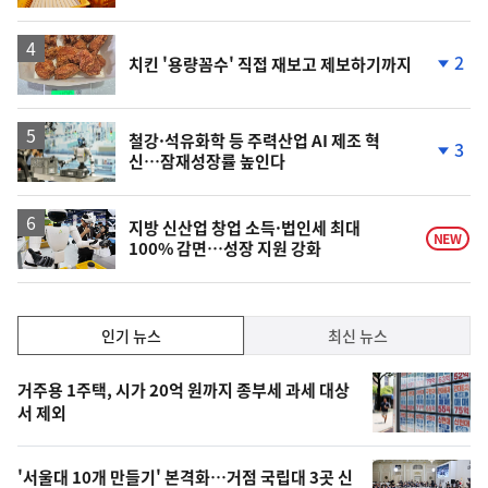
계
상
승
2
치킨 '용량꼼수' 직접 재보고 제보하기까지
단
계
하
락
철강·석유화학 등 주력산업 AI 제조 혁
3
신…잠재성장률 높인다
단
계
하
락
지방 신산업 창업 소득·법인세 최대
NEW
100% 감면…성장 지원 강화
인
인기 뉴스
최신 뉴스
기,
인
기
최
거주용 1주택, 시가 20억 원까지 종부세 과세 대상
뉴
서 제외
신,
스
오
'서울대 10개 만들기' 본격화…거점 국립대 3곳 신