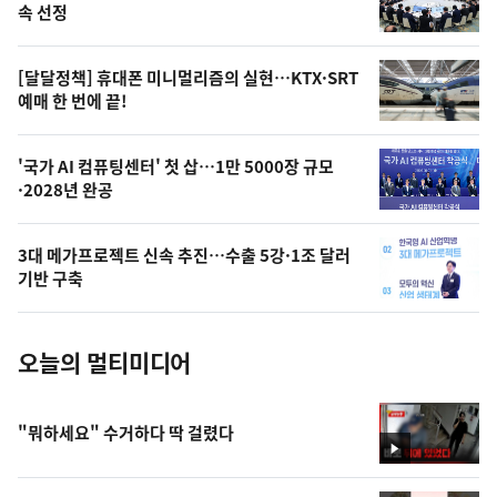
늘
속 선정
의
영
[달달정책] 휴대폰 미니멀리즘의 실현…KTX·SRT
상
예매 한 번에 끝!
,
오
'국가 AI 컴퓨팅센터' 첫 삽…1만 5000장 규모
·2028년 완공
늘
의
3대 메가프로젝트 신속 추진…수출 5강·1조 달러
사
기반 구축
진
오늘의 멀티미디어
"뭐하세요" 수거하다 딱 걸렸다
영
상