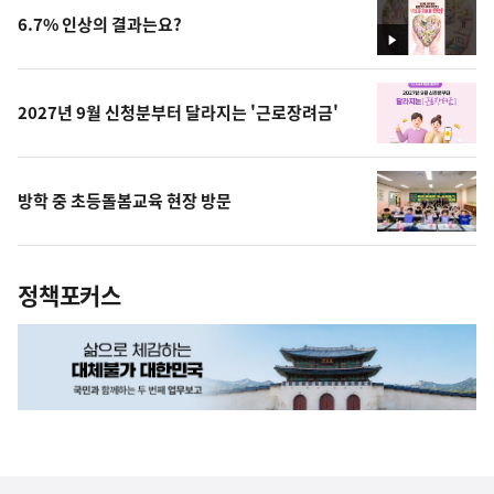
6.7% 인상의 결과는요?
영
상
2027년 9월 신청분부터 달라지는 '근로장려금'
방학 중 초등돌봄교육 현장 방문
정책포커스