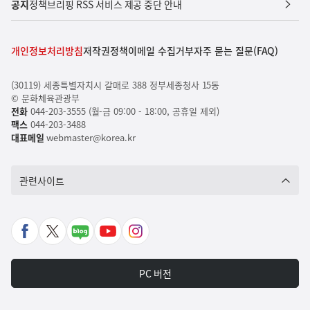
공지
정책브리핑 RSS 서비스 제공 중단 안내
개인정보처리방침
저작권정책
이메일 수집거부
자주 묻는 질문(FAQ)
(30119) 세종특별자치시 갈매로 388 정부세종청사 15동
© 문화체육관광부
전화
044-203-3555 (월-금 09:00 - 18:00, 공휴일 제외)
팩스
044-203-3488
대표메일
webmaster@korea.kr
관련사이트
페
X
네
유
인
이
바
이
튜
스
스
로
버
브
타
PC 버전
북
가
포
바
그
바
기
스
로
램