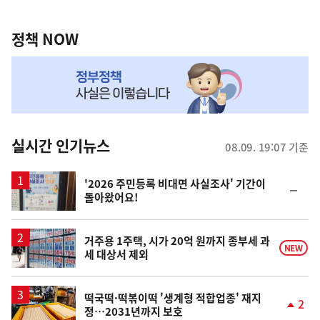
정
역
책
정책 NOW
NOW,
MY
맞
춤
뉴
실시간 인기뉴스
08.09. 19:07 기준
스
'2026 주민등록 비대면 사실조사' 기간이
순
돌아왔어요!
위
동
일
거주용 1주택, 시가 20억 원까지 종부세 과
NEW
세 대상서 제외
떡국떡·떡볶이떡 '생계형 적합업종' 재지
2
정…2031년까지 보호
단