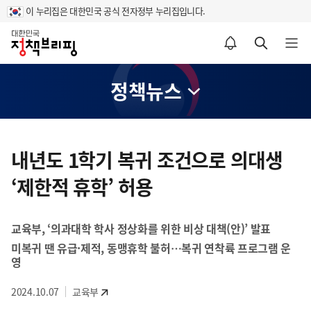
이 누리집은 대한민국 공식 전자정부 누리집입니다.
홈
알림설정 바로가기
검색 바로가기
메뉴 열기
정책뉴스
콘
텐
내년도 1학기 복귀 조건으로 의대생
츠
‘제한적 휴학’ 허용
영
역
교육부, ‘의과대학 학사 정상화를 위한 비상 대책(안)’ 발표
미복귀 땐 유급·제적, 동맹휴학 불허…복귀 연착륙 프로그램 운
영
2024.10.07
교육부