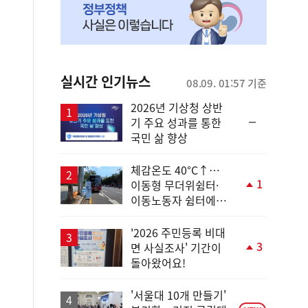
실시간 인기뉴스
08.09. 01:57 기준
2026년 기상청 상반
순
기 주요 성과를 통한
위
국민 삶 향상
동
일
체감온도 40°C↑…
1
이동형 무더위쉼터·
단
이동노동자 쉼터에서
계
안전한 휴식
상
승
'2026 주민등록 비대
3
면 사실조사' 기간이
단
돌아왔어요!
계
상
승
'서울대 10개 만들기'