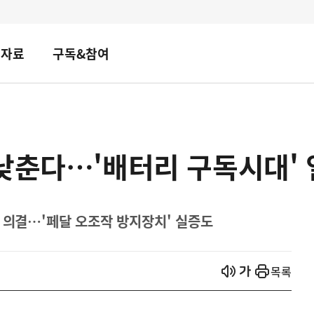
책자료
구독&참여
낮춘다…'배터리 구독시대'
 의결…'페달 오조작 방지장치' 실증도
열기
열기
목록