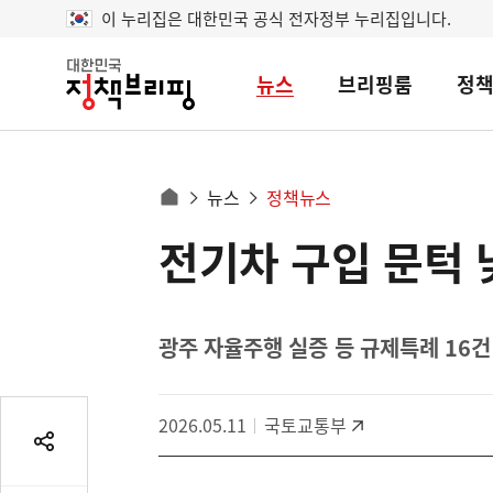
이 누리집은 대한민국 공식 전자정부 누리집입니다.
뉴스
브리핑룸
정
대
한
민
국
정
사
뉴스
정책뉴스
책
홈
브
이
으
전기차 구입 문턱 
콘
리
트
로
핑
텐
이
츠
동
영
광주 자율주행 실증 등 규제특례 16건
경
역
로
2026.05.11
국토교통부
공
유