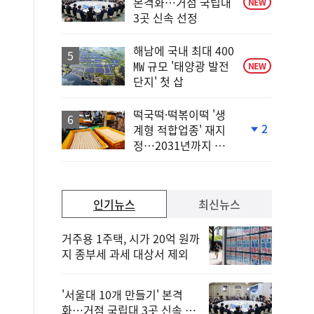
본격화…거점 국립대
NEW
3곳 신속 선정
해남에 국내 최대 400
㎿ 규모 '태양광 발전
NEW
단지' 첫 삽
떡국떡·떡볶이떡 '생
2
계형 적합업종' 재지
단
정…2031년까지 보
계
호
하
락
인기뉴스
최신뉴스
거주용 1주택, 시가 20억 원까
지 종부세 과세 대상서 제외
'서울대 10개 만들기' 본격
화…거점 국립대 3곳 신속 선