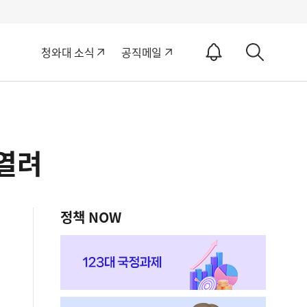
알
청와대 소식
공직메일
림
상
ON
세
검
색
 열려
정책 NOW