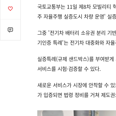
열
국토교통부는 11일 제8차 모빌리티 혁
기
공
감
주 자율주행 실증도시 차량 운영' 실증
수
그중 '전기차 배터리 소유권 분리 기반
댓
글
기인증 특례'는 전기차 대중화와 자율
수
(클
릭
실증특례(규제 샌드박스)를 부여받게
시
서비스를 시험·검증할 수 있다.
댓
글
로
새로운 서비스가 시장에 안착할 수 있도
이
가 입증되면 법령 정비를 거쳐 제도권
동)