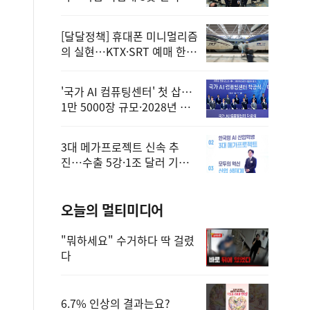
정
[달달정책] 휴대폰 미니멀리즘
의 실현…KTX·SRT 예매 한
번에 끝!
'국가 AI 컴퓨팅센터' 첫 삽…
1만 5000장 규모·2028년 완
공
3대 메가프로젝트 신속 추
진…수출 5강·1조 달러 기반
구축
오늘의 멀티미디어
"뭐하세요" 수거하다 딱 걸렸
다
6.7% 인상의 결과는요?