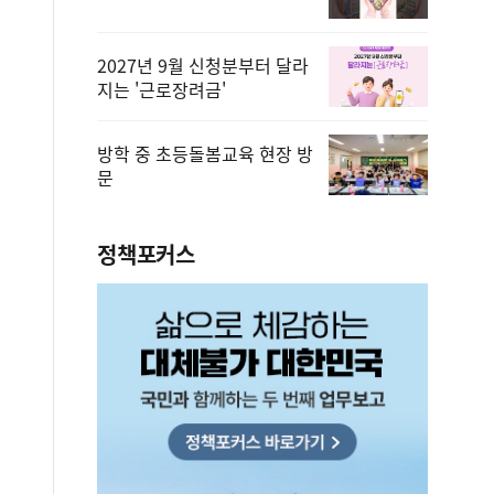
2027년 9월 신청분부터 달라
지는 '근로장려금'
방학 중 초등돌봄교육 현장 방
문
정책포커스