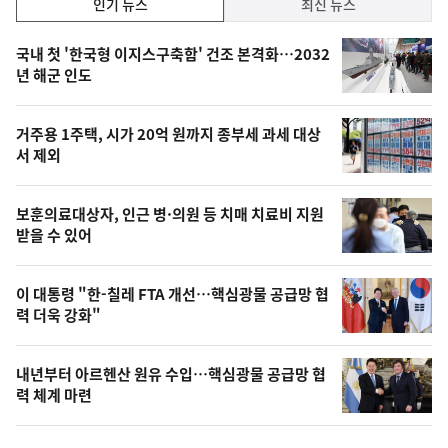
인기 뉴스
최신 뉴스
기,
인
기
최
국내 첫 '한국형 이지스구축함' 건조 본격화…2032
뉴
년 해군 인도
신,
스
오
거주용 1주택, 시가 20억 원까지 종부세 과세 대상
늘
서 제외
의
영
보훈의료대상자, 인근 병·의원 등 치매 치료비 지원
상
받을 수 있어
,
오
이 대통령 "한-칠레 FTA 개선…핵심광물 공급망 협
력 더욱 강화"
늘
의
내년부터 아르헨산 원유 수입…핵심광물 공급망 협
사
력 체계 마련
진