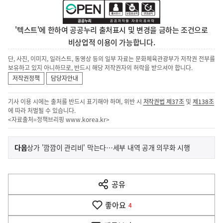
'텍스트'에 한하여 공공누리 출처표시 및 변경을 금하는 조건으로
비상업적 이용이 가능합니다.
단, 사진, 이미지, 일러스트, 동영상 등의 일부 자료는 문화체육관광부가 저작권 전부를
보유하고 있지 아니하므로, 반드시 해당 저작권자의 허락을 받으셔야 합니다.
저작권정책
담당자안내
기사 이용 시에는 출처를 반드시 표기해야 하며, 위반 시
저작권법 제37조
및
제138조
에 따라 처벌될 수 있습니다.
<자료출처=정책브리핑
www.korea.kr
>
이
기
다음
상가 '깜깜이 관리비' 막는다…세부 내역 공개 의무화 시행
사
전
다
공유
열
음
기
좋아요
기
4