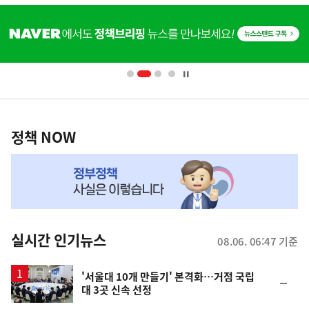
히
단
배
너
영
정
역
책
정책 NOW
NOW,
MY
맞
춤
뉴
실시간 인기뉴스
08.06. 06:47 기준
스
'서울대 10개 만들기' 본격화…거점 국립
순
대 3곳 신속 선정
위
동