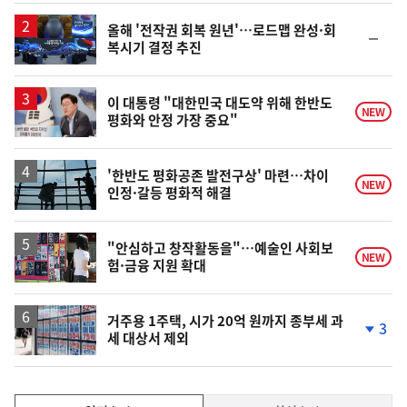
일
올해 '전작권 회복 원년'…로드맵 완성·회
순
복시기 결정 추진
위
동
일
이 대통령 "대한민국 대도약 위해 한반도
NEW
평화와 안정 가장 중요"
'한반도 평화공존 발전구상' 마련…차이
NEW
인정·갈등 평화적 해결
"안심하고 창작활동을"…예술인 사회보
NEW
험·금융 지원 확대
거주용 1주택, 시가 20억 원까지 종부세 과
3
세 대상서 제외
단
계
하
락
인