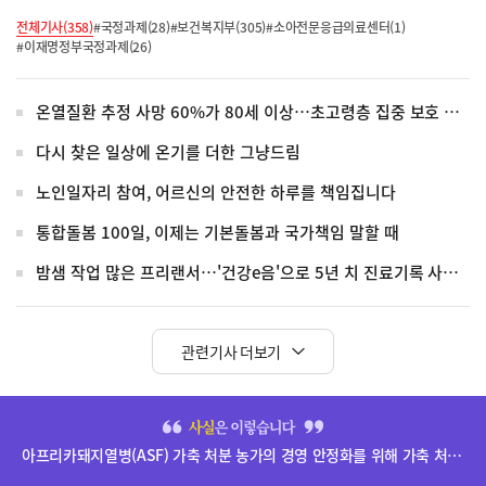
전체기사(358)
#국정과제(28)
#보건복지부(305)
#소아전문응급의료센터(1)
#이재명정부국정과제(26)
온열질환 추정 사망 60%가 80세 이상…초고령층 집중 보호 강화
다시 찾은 일상에 온기를 더한 그냥드림
노인일자리 참여, 어르신의 안전한 하루를 책임집니다
통합돌봄 100일, 이제는 기본돌봄과 국가책임 말할 때
밤샘 작업 많은 프리랜서…'건강e음'으로 5년 치 진료기록 사실 확인
관련기사 더보기
히
단
아프리카돼지열병(ASF) 가축 처분 농가의 경영 안정화를 위해 가축 처분 보상금을 신속하게 지급하겠습니다.
배