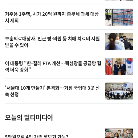
신,
스
오
거주용 1주택, 시가 20억 원까지 종부세 과세 대상
늘
서 제외
의
영
보훈의료대상자, 인근 병·의원 등 치매 치료비 지원
상
받을 수 있어
,
오
이 대통령 "한-칠레 FTA 개선…핵심광물 공급망 협
력 더욱 강화"
늘
의
'서울대 10개 만들기' 본격화…거점 국립대 3곳 신
사
속 선정
진
오늘의 멀티미디어
5만원으로 4인 가족 장보기 가능?