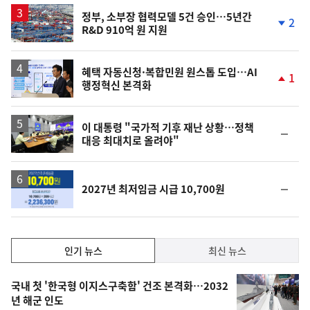
하
락
정부, 소부장 협력모델 5건 승인…5년간
2
R&D 910억 원 지원
단
계
하
락
혜택 자동신청·복합민원 원스톱 도입…AI
1
행정혁신 본격화
단
계
상
승
이 대통령 "국가적 기후 재난 상황…정책
순
대응 최대치로 올려야"
위
동
일
순
2027년 최저임금 시급 10,700원
위
동
일
인
인기 뉴스
최신 뉴스
기,
인
기
최
국내 첫 '한국형 이지스구축함' 건조 본격화…2032
뉴
년 해군 인도