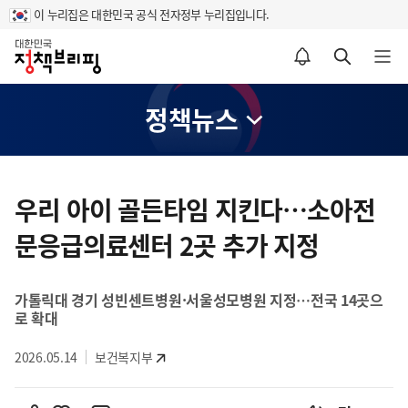
이 누리집은 대한민국 공식 전자정부 누리집입니다.
홈
알림설정 바로가기
검색 바로가기
메뉴 열기
정책뉴스
콘
텐
우리 아이 골든타임 지킨다…소아전
츠
문응급의료센터 2곳 추가 지정
영
역
가톨릭대 경기 성빈센트병원·서울성모병원 지정…전국 14곳으
로 확대
2026.05.14
보건복지부