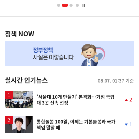
너
영
정
역
책
정책 NOW
NOW,
MY
맞
춤
뉴
실시간 인기뉴스
08.07. 01:37 기준
스
'서울대 10개 만들기' 본격화…거점 국립
2
대 3곳 신속 선정
단
계
상
승
통합돌봄 100일, 이제는 기본돌봄과 국가
1
책임 말할 때
단
계