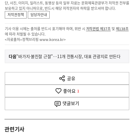
단, 사진, 이미지, 일러스트, 동영상 등의 일부 자료는 문화체육관광부가 저작권 전부를
보유하고 있지 아니하므로, 반드시 해당 저작권자의 허락을 받으셔야 합니다.
저작권정책
담당자안내
기사 이용 시에는 출처를 반드시 표기해야 하며, 위반 시
저작권법 제37조
및
제138조
에 따라 처벌될 수 있습니다.
<자료출처=정책브리핑
www.korea.kr
>
이
기
다음
"바가지·불친절 근절"…11개 전통시장, 대표 관광지로 만든다
사
전
다
공유
열
음
기
좋아요
기
1
사
댓글
보기
관련기사