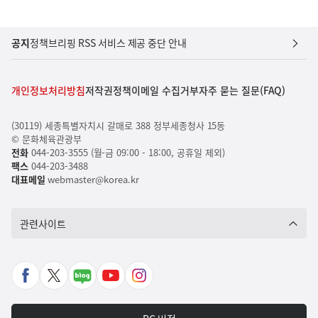
공지
정책브리핑 RSS 서비스 제공 중단 안내
개인정보처리방침
저작권정책
이메일 수집거부
자주 묻는 질문(FAQ)
(30119) 세종특별자치시 갈매로 388 정부세종청사 15동
© 문화체육관광부
전화
044-203-3555 (월-금 09:00 - 18:00, 공휴일 제외)
팩스
044-203-3488
대표메일
webmaster@korea.kr
관련사이트
페
X
네
유
인
이
바
이
튜
스
스
로
버
브
타