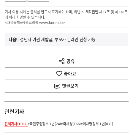
기사 이용 시에는 출처를 반드시 표기해야 하며, 위반 시
저작권법 제37조
및
제138조
에 따라 처벌될 수 있습니다.
<자료출처=정책브리핑
www.korea.kr
>
이
기
다음
미성년자 여권 재발급, 부모가 온라인 신청 가능
사
전
다
공유
열
음
기
좋아요
기
사
댓글
보기
관련기사
전체기사(1002)
#국민주권정부 1년(24)
#국세청(166)
#이재명정부 1년(831)