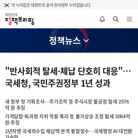
이 누리집은 대한민국 공식 전자정부 누리집입니다.
홈
알림설정 바로가기
검색 바로가기
메뉴 열기
정책뉴스
콘
텐
"반사회적 탈세·체납 단호히 대응"…
츠
국세청, 국민주권정부 1년 성과
영
역
새 정부 첫 기획조사…주가조작 등 주식시장 불공정 탈세 2576
억 원 추징
가격담합·독과점 지위 악용 폭리 등 물가상승 조장 탈세 3084억
원 추징
2년차엔 국세외수입 체납액 본격 통합징수…국세행정 AI 대전환
가속화