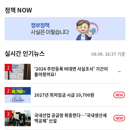
정
역
책
정책 NOW
NOW,
MY
맞
춤
뉴
실시간 인기뉴스
08.09. 16:37 기준
스
'2026 주민등록 비대면 사실조사' 기간이
순
돌아왔어요!
위
동
일
2027년 최저임금 시급 10,700원
NEW
국내산업 공급망 확충한다…'국내생산세
NEW
액공제' 신설