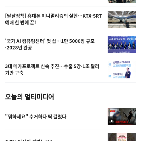
의
영
[달달정책] 휴대폰 미니멀리즘의 실현…KTX·SRT
상
예매 한 번에 끝!
,
오
'국가 AI 컴퓨팅센터' 첫 삽…1만 5000장 규모
·2028년 완공
늘
의
3대 메가프로젝트 신속 추진…수출 5강·1조 달러
사
기반 구축
진
오늘의 멀티미디어
"뭐하세요" 수거하다 딱 걸렸다
영
상