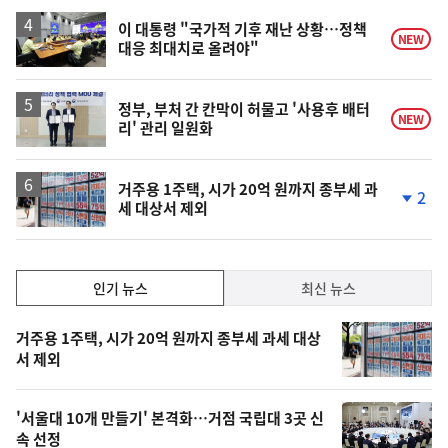
이 대통령 "국가적 기후 재난 상황…정책
NEW
대응 최대치로 올려야"
정부, 부처 간 칸막이 허물고 '사용후 배터
NEW
리' 관리 일원화
거주용 1주택, 시가 20억 원까지 종부세 과
2
세 대상서 제외
단
계
하
락
인
인기 뉴스
최신 뉴스
기,
인
기
최
거주용 1주택, 시가 20억 원까지 종부세 과세 대상
뉴
서 제외
신,
스
오
'서울대 10개 만들기' 본격화…거점 국립대 3곳 신
늘
속 선정