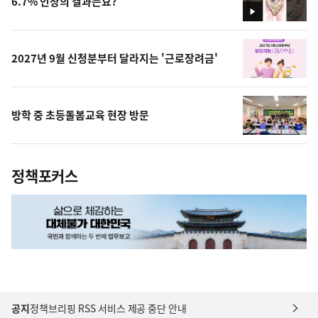
6.7% 인상의 결과는요?
영
상
2027년 9월 신청분부터 달라지는 '근로장려금'
방학 중 초등돌봄교육 현장 방문
정책포커스
공지
정책브리핑 RSS 서비스 제공 중단 안내