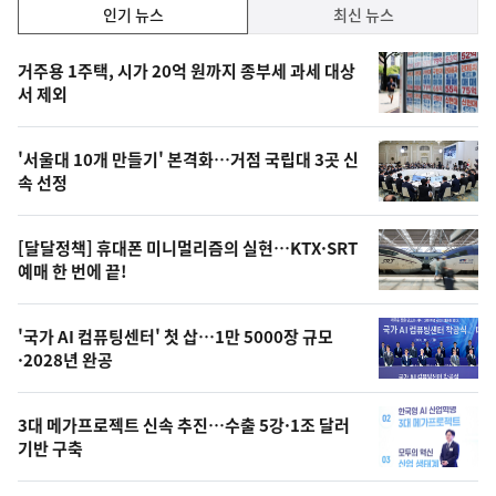
인
인기 뉴스
최신 뉴스
기,
인
기
최
거주용 1주택, 시가 20억 원까지 종부세 과세 대상
뉴
서 제외
신,
스
오
'서울대 10개 만들기' 본격화…거점 국립대 3곳 신
늘
속 선정
의
영
[달달정책] 휴대폰 미니멀리즘의 실현…KTX·SRT
상
예매 한 번에 끝!
,
오
'국가 AI 컴퓨팅센터' 첫 삽…1만 5000장 규모
·2028년 완공
늘
의
3대 메가프로젝트 신속 추진…수출 5강·1조 달러
사
기반 구축
진