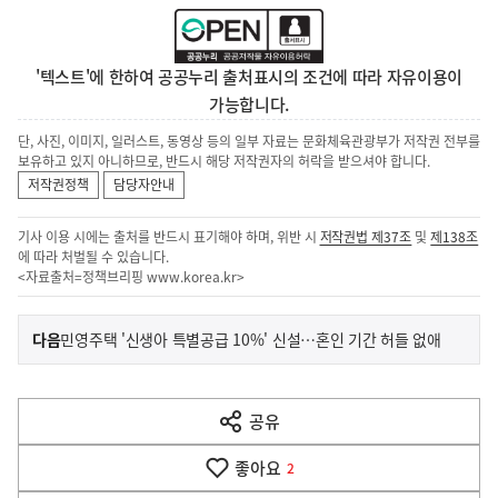
'텍스트'에 한하여 공공누리 출처표시의 조건에 따라 자유이용이
가능합니다.
단, 사진, 이미지, 일러스트, 동영상 등의 일부 자료는 문화체육관광부가 저작권 전부를
보유하고 있지 아니하므로, 반드시 해당 저작권자의 허락을 받으셔야 합니다.
저작권정책
담당자안내
기사 이용 시에는 출처를 반드시 표기해야 하며, 위반 시
저작권법 제37조
및
제138조
에 따라 처벌될 수 있습니다.
<자료출처=정책브리핑
www.korea.kr
>
이
기
다음
민영주택 '신생아 특별공급 10%' 신설…혼인 기간 허들 없애
사
전
다
공유
열
음
기
좋아요
기
2