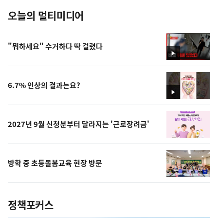
오늘의 멀티미디어
"뭐하세요" 수거하다 딱 걸렸다
영
상
6.7% 인상의 결과는요?
영
상
2027년 9월 신청분부터 달라지는 '근로장려금'
방학 중 초등돌봄교육 현장 방문
정책포커스