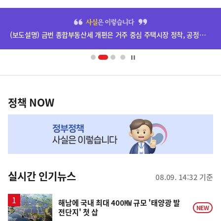
히
단
(보도설명) 금번 종합부동산세 개편은 거주 중심 주택시장 정착, 공정과세 및 과세형평 제고를 위한 것입니다.
배
너
영
정
역
책
정책 NOW
NOW,
MY
맞
춤
뉴
실시간 인기뉴스
08.09. 14:32 기준
스
해남에 국내 최대 400㎿ 규모 '태양광 발
NEW
전단지' 첫 삽