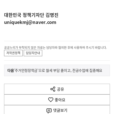
대한민국 정책기자단 김명진
uniquekmj@naver.com
공공누리가 부착되지 않은 자료는 담당자와 협의한 후에 사용하여 주시기 바랍니다.
저작권정책
담당자안내
이
기
다음
'주거안정장학금'으로 월세 부담 줄이고, 전공수업에 집중해요
사
전
다
공유
열
음
기
좋아요
기
사
댓글
보기