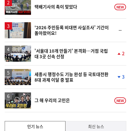
영
택배기사의 촉이 맞았다
NEW
상
'2026 주민등록 비대면 사실조사' 기간이
순
돌아왔어요!
위
동
일
'서울대 10개 만들기' 본격화…거점 국립
2
대 3곳 신속 선정
단
계
상
승
세종시 행정수도 기능 완성 등 국토대전환
3
8대 과제 이달 중 발표
단
계
하
락
영
그 해 우리의 고민은
NEW
상
인
인기 뉴스
최신 뉴스