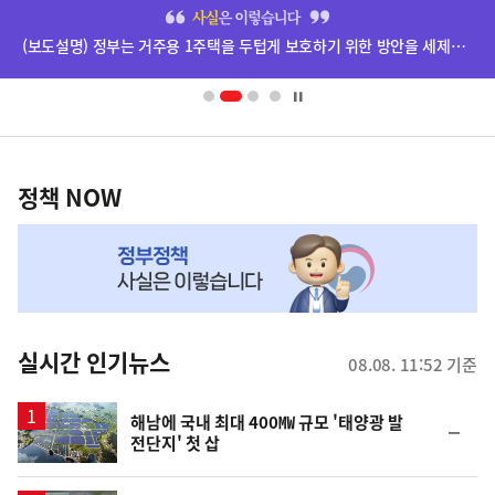
히
단
(보도설명) 정부는 거주용 1주택을 두텁게 보호하기 위한 방안을 세제개편안에 담았습니다.
배
너
영
정
역
책
정책 NOW
NOW,
MY
맞
춤
뉴
실시간 인기뉴스
08.08. 11:52 기준
스
해남에 국내 최대 400㎿ 규모 '태양광 발
순
전단지' 첫 삽
위
동
일