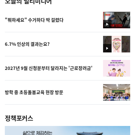
오늘의 멀티미디어
"뭐하세요" 수거하다 딱 걸렸다
영
상
6.7% 인상의 결과는요?
영
상
2027년 9월 신청분부터 달라지는 '근로장려금'
방학 중 초등돌봄교육 현장 방문
정책포커스