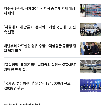
기,
인
기
최
거주용 1주택, 시가 20억 원까지 종부세 과세 대상
뉴
서 제외
신,
스
오
'서울대 10개 만들기' 본격화…거점 국립대 3곳 신
늘
속 선정
의
영
내년부터 아르헨산 원유 수입…핵심광물 공급망 협
상
력 체계 마련
,
오
[달달정책] 휴대폰 미니멀리즘의 실현…KTX·SRT
예매 한 번에 끝!
늘
의
'국가 AI 컴퓨팅센터' 첫 삽…1만 5000장 규모
사
·2028년 완공
진