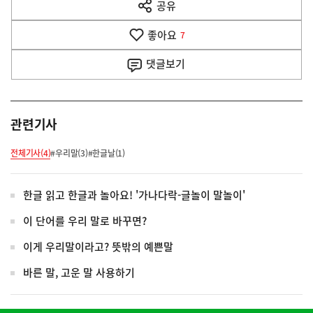
공유
열
음
기
좋아요
기
7
사
댓글
보기
관련기사
전체기사(4)
#우리말(3)
#한글날(1)
한글 읽고 한글과 놀아요! '가나다락-글놀이 말놀이'
이 단어를 우리 말로 바꾸면?
이게 우리말이라고? 뜻밖의 예쁜말
바른 말, 고운 말 사용하기