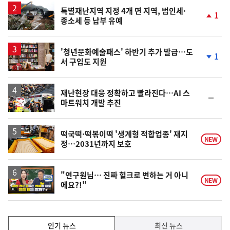
특별재난지역 지정 4개 면 지역, 법인세·
1
종소세 등 납부 유예
단
계
상
승
'청년문화예술패스' 하반기 추가 발급…도
1
서 구입도 지원
단
계
하
락
재난현장 대응 정확하고 빨라진다…AI 스
순
마트워치 개발 추진
위
동
일
떡국떡·떡볶이떡 '생계형 적합업종' 재지
NEW
정…2031년까지 보호
영
"연구원님… 진짜 헐크로 변하는 거 아니
NEW
에요?!"
상
인
인기 뉴스
최신 뉴스