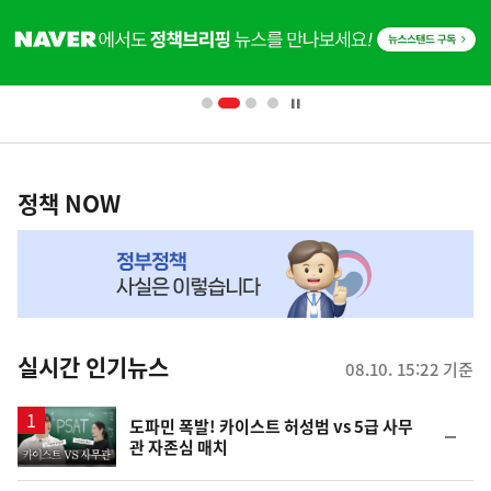
히
단
배
너
영
정
역
책
정책 NOW
NOW,
MY
맞
춤
뉴
실시간 인기뉴스
08.10. 15:22 기준
스
영
도파민 폭발! 카이스트 허성범 vs 5급 사무
순
관 자존심 매치
상
위
동
일