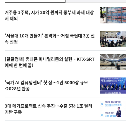
기,
인
기
최
거주용 1주택, 시가 20억 원까지 종부세 과세 대상
뉴
서 제외
신,
스
오
'서울대 10개 만들기' 본격화…거점 국립대 3곳 신
늘
속 선정
의
영
[달달정책] 휴대폰 미니멀리즘의 실현…KTX·SRT
상
예매 한 번에 끝!
,
오
'국가 AI 컴퓨팅센터' 첫 삽…1만 5000장 규모
·2028년 완공
늘
의
3대 메가프로젝트 신속 추진…수출 5강·1조 달러
사
기반 구축
진