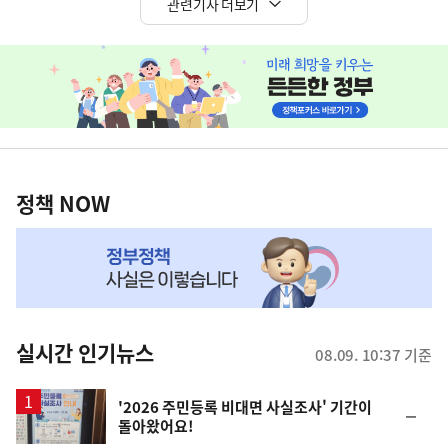
관련기사 더보기
히
단
배
너
정
영
책
정책 NOW
역
NOW,
MY
맞
춤
뉴
실시간 인기뉴스
08.09. 10:37 기준
스
'2026 주민등록 비대면 사실조사' 기간이
순
돌아왔어요!
위
동