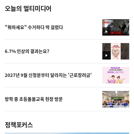
오늘의 멀티미디어
"뭐하세요" 수거하다 딱 걸렸다
영
상
6.7% 인상의 결과는요?
영
상
2027년 9월 신청분부터 달라지는 '근로장려금'
방학 중 초등돌봄교육 현장 방문
정책포커스