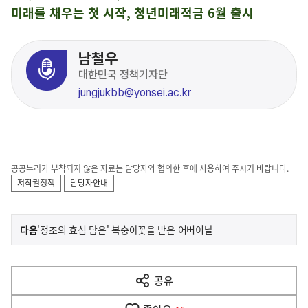
미래를 채우는 첫 시작, 청년미래적금 6월 출시
남철우
대한민국 정책기자단
jungjukbb@yonsei.ac.kr
공공누리가 부착되지 않은 자료는 담당자와 협의한 후에 사용하여 주시기 바랍니다.
저작권정책
담당자안내
이
기
다음
'정조의 효심 담은' 복숭아꽃을 받은 어버이날
사
전
다
공유
열
음
기