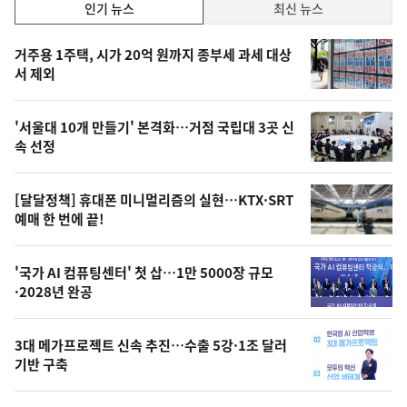
인
인기 뉴스
최신 뉴스
기,
인
기
최
거주용 1주택, 시가 20억 원까지 종부세 과세 대상
뉴
서 제외
신,
스
오
'서울대 10개 만들기' 본격화…거점 국립대 3곳 신
늘
속 선정
의
영
[달달정책] 휴대폰 미니멀리즘의 실현…KTX·SRT
상
예매 한 번에 끝!
,
오
'국가 AI 컴퓨팅센터' 첫 삽…1만 5000장 규모
·2028년 완공
늘
의
3대 메가프로젝트 신속 추진…수출 5강·1조 달러
사
기반 구축
진