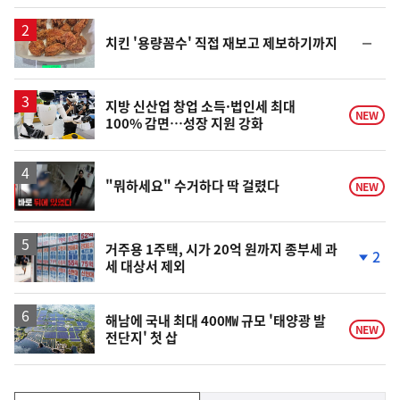
일
순
치킨 '용량꼼수' 직접 재보고 제보하기까지
위
동
일
지방 신산업 창업 소득·법인세 최대
NEW
100% 감면…성장 지원 강화
영
"뭐하세요" 수거하다 딱 걸렸다
NEW
상
거주용 1주택, 시가 20억 원까지 종부세 과
2
세 대상서 제외
단
계
하
락
해남에 국내 최대 400㎿ 규모 '태양광 발
NEW
전단지' 첫 삽