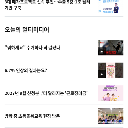
3대 메가프로젝트 신속 추진…수출 5강·1조 달러
사
기반 구축
진
오늘의 멀티미디어
"뭐하세요" 수거하다 딱 걸렸다
영
상
6.7% 인상의 결과는요?
영
상
2027년 9월 신청분부터 달라지는 '근로장려금'
방학 중 초등돌봄교육 현장 방문