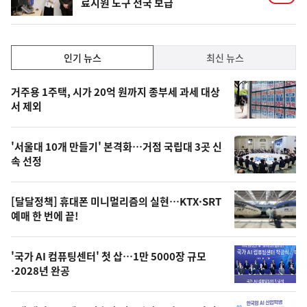
료지원 도구 전국 보급
인
인기 뉴스
최신 뉴스
기,
인
기
최
거주용 1주택, 시가 20억 원까지 종부세 과세 대상
뉴
서 제외
신,
스
오
'서울대 10개 만들기' 본격화…거점 국립대 3곳 신
늘
속 선정
의
영
[달달정책] 휴대폰 미니멀리즘의 실현…KTX·SRT
상
예매 한 번에 끝!
,
오
'국가 AI 컴퓨팅센터' 첫 삽…1만 5000장 규모
·2028년 완공
늘
의