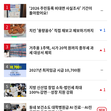
스
'2026 주민등록 비대면 사실조사' 기간이
순
돌아왔어요!
위
동
일
1
치킨 '용량꼼수' 직접 재보고 제보하기까지
단
계
하
락
거주용 1주택, 시가 20억 원까지 종부세 과
1
세 대상서 제외
단
계
상
승
순
2027년 최저임금 시급 10,700원
위
동
일
지방 신산업 창업 소득·법인세 최대
1
100% 감면…성장 지원 강화
단
계
상
승
동네 보건소도 대학병원급 AI 진료…AI진
NEW