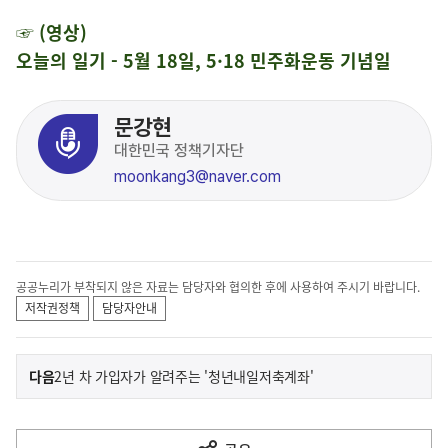
☞ (영상)
오늘의 일기 - 5월 18일, 5·18 민주화운동 기념일
문강현
대한민국 정책기자단
moonkang3@naver.com
공공누리가 부착되지 않은 자료는 담당자와 협의한 후에 사용하여 주시기 바랍니다.
저작권정책
담당자안내
이
기
다음
2년 차 가입자가 알려주는 '청년내일저축계좌'
사
전
다