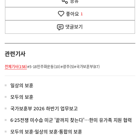
공유
열
음
기
좋아요
기
1
사
댓글
보기
관련기사
전체기사(158)
#5·18민주화운동(10)
#광주(5)
#국가보훈부(87)
일상의 보훈
모두의 보훈
국가보훈부 2026 하반기 업무보고
6·25전쟁 미수습 미군 '끝까지 찾는다'…한미 유가족 지원 협력
모두의 보훈·일상의 보훈·통합의 보훈