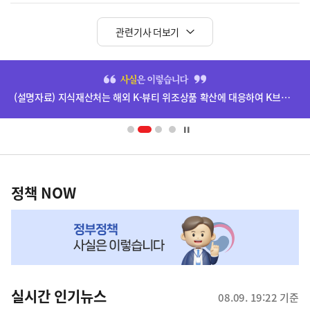
관련기사 더보기
히
단
(설명자료) 지식재산처는 해외 K-뷰티 위조상품 확산에 대응하여 K브랜드 정부인증, 유통차단, 국제공조까지 K-브랜드 보호를 강화하고 있습니다.
배
너
영
정
역
책
정책 NOW
NOW,
MY
맞
춤
뉴
실시간 인기뉴스
08.09. 19:22 기준