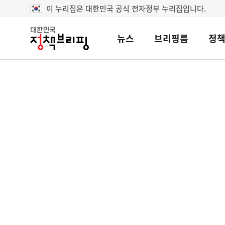
이 누리집은 대한민국 공식 전자정부 누리집입니다.
뉴스
브리핑룸
정
대
한
민
국
정
책
브
리
핑