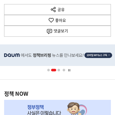
다
공유
열
음
기
좋아요
기
사
댓글
보기
히
단
배
너
영
정
역
책
정책 NOW
NOW,
MY