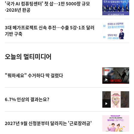
오
'국가 AI 컴퓨팅센터' 첫 삽…1만 5000장 규모
·2028년 완공
늘
의
3대 메가프로젝트 신속 추진…수출 5강·1조 달러
사
기반 구축
진
오늘의 멀티미디어
"뭐하세요" 수거하다 딱 걸렸다
영
상
6.7% 인상의 결과는요?
영
상
2027년 9월 신청분부터 달라지는 '근로장려금'