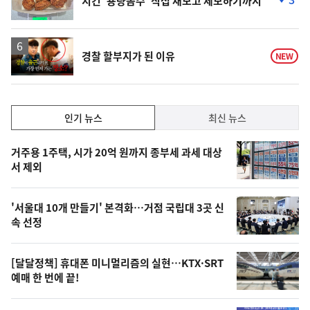
치킨 '용량꼼수' 직접 재보고 제보하기까지
단
계
하
락
영
경찰 할부지가 된 이유
NEW
상
인
인기 뉴스
최신 뉴스
기,
인
기
최
거주용 1주택, 시가 20억 원까지 종부세 과세 대상
뉴
서 제외
신,
스
오
'서울대 10개 만들기' 본격화…거점 국립대 3곳 신
늘
속 선정
의
영
[달달정책] 휴대폰 미니멀리즘의 실현…KTX·SRT
상
예매 한 번에 끝!
,