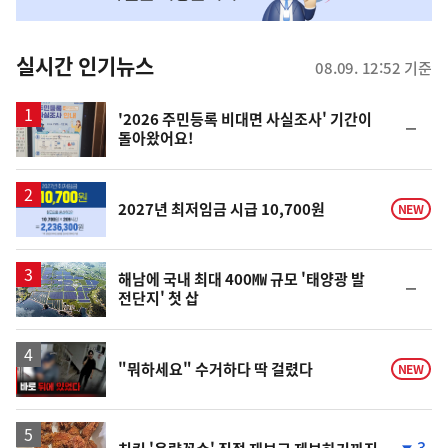
맞
춤
뉴
실시간 인기뉴스
08.09. 12:52 기준
스
'2026 주민등록 비대면 사실조사' 기간이
순
돌아왔어요!
위
동
일
2027년 최저임금 시급 10,700원
NEW
해남에 국내 최대 400㎿ 규모 '태양광 발
순
전단지' 첫 삽
위
동
일
영
"뭐하세요" 수거하다 딱 걸렸다
NEW
상
3