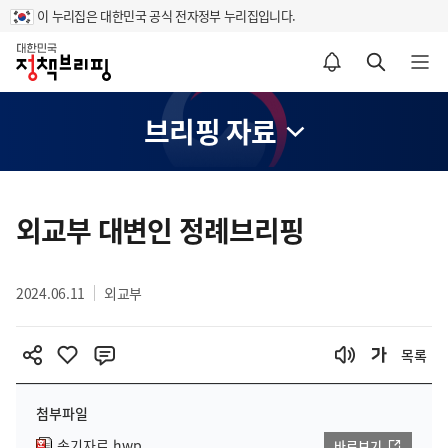
이 누리집은 대한민국 공식 전자정부 누리집입니다.
홈
알림설정 바로가기
검색 바로가기
메뉴 열기
브리핑 자료
콘
텐
외교부 대변인 정례브리핑
츠
영
2024.06.11
외교부
역
목록
첨부파일
속기자료.hwp
바로보기