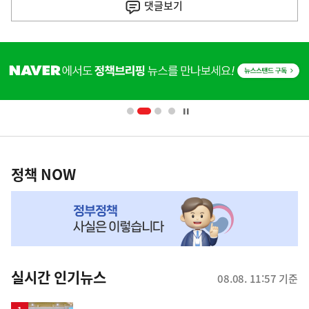
사
댓글
보기
히
단
배
너
영
정
역
책
정책 NOW
NOW,
MY
맞
춤
뉴
실시간 인기뉴스
08.08. 11:57 기준
스