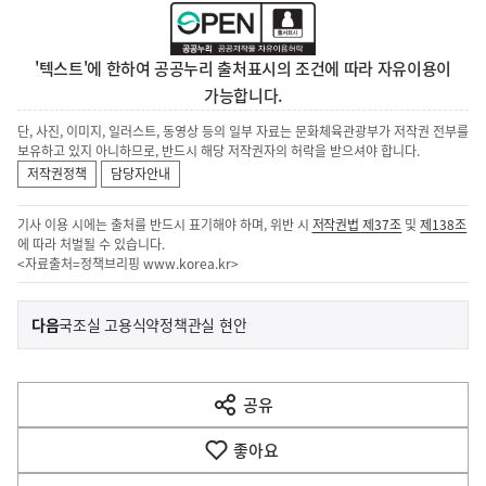
'텍스트'에 한하여 공공누리 출처표시의 조건에 따라 자유이용이
가능합니다.
단, 사진, 이미지, 일러스트, 동영상 등의 일부 자료는 문화체육관광부가 저작권 전부를
보유하고 있지 아니하므로, 반드시 해당 저작권자의 허락을 받으셔야 합니다.
저작권정책
담당자안내
기사 이용 시에는 출처를 반드시 표기해야 하며, 위반 시
저작권법 제37조
및
제138조
에 따라 처벌될 수 있습니다.
<자료출처=정책브리핑
www.korea.kr
>
이
기
다음
국조실 고용식약정책관실 현안
사
전
다
공유
열
음
기
좋아요
기