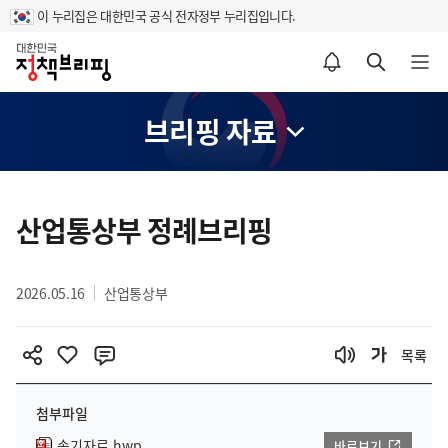
이 누리집은 대한민국 공식 전자정부 누리집입니다.
홈
알림설정 바로가기
검색 바로가기
메뉴 열기
브리핑 자료
콘
텐
산업통상부 정례브리핑
츠
영
2026.05.16
산업통상부
역
목록
첨부파일
속기자료.hwp
바로보기