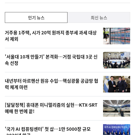
계
하
락
인
인기 뉴스
최신 뉴스
기,
인
기
최
거주용 1주택, 시가 20억 원까지 종부세 과세 대상
뉴
서 제외
신,
스
오
'서울대 10개 만들기' 본격화…거점 국립대 3곳 신
늘
속 선정
의
영
내년부터 아르헨산 원유 수입…핵심광물 공급망 협
상
력 체계 마련
,
오
[달달정책] 휴대폰 미니멀리즘의 실현…KTX·SRT
예매 한 번에 끝!
늘
의
'국가 AI 컴퓨팅센터' 첫 삽…1만 5000장 규모
사