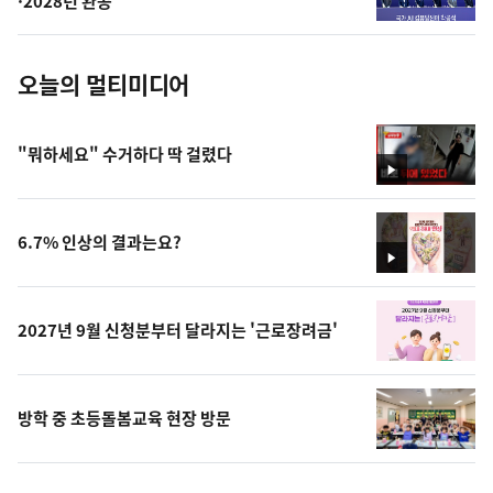
·2028년 완공
진
오늘의 멀티미디어
"뭐하세요" 수거하다 딱 걸렸다
영
상
6.7% 인상의 결과는요?
영
상
2027년 9월 신청분부터 달라지는 '근로장려금'
방학 중 초등돌봄교육 현장 방문