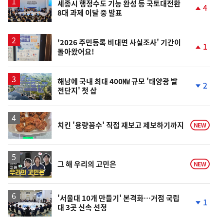
세종시 행정수도 기능 완성 등 국토대전환
4
8대 과제 이달 중 발표
단
계
상
승
'2026 주민등록 비대면 사실조사' 기간이
1
돌아왔어요!
단
계
상
승
해남에 국내 최대 400㎿ 규모 '태양광 발
2
전단지' 첫 삽
단
계
하
락
치킨 '용량꼼수' 직접 재보고 제보하기까지
NEW
영
그 해 우리의 고민은
NEW
상
'서울대 10개 만들기' 본격화…거점 국립
1
대 3곳 신속 선정
단