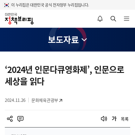
이 누리집은 대한민국 공식 전자정부 누리집입니다.
홈
알림설정 바로가기
검색 바로가기
메뉴 열기
보도자료
콘
텐
‘2024년 인문다큐영화제’, 인문으로
츠
세상을 읽다
영
역
2024.11.26
문화체육관광부
목록