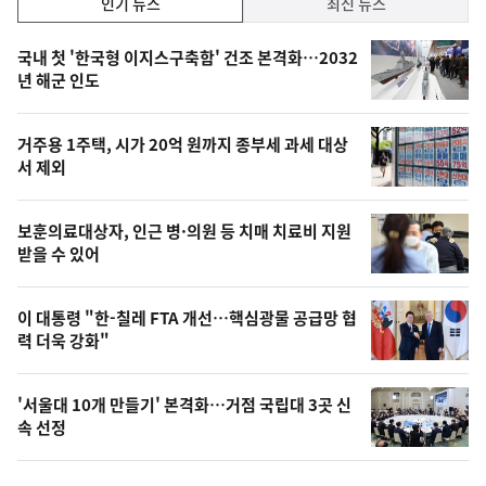
인기 뉴스
최신 뉴스
기,
인
기
최
국내 첫 '한국형 이지스구축함' 건조 본격화…2032
뉴
년 해군 인도
신,
스
오
거주용 1주택, 시가 20억 원까지 종부세 과세 대상
늘
서 제외
의
영
보훈의료대상자, 인근 병·의원 등 치매 치료비 지원
상
받을 수 있어
,
오
이 대통령 "한-칠레 FTA 개선…핵심광물 공급망 협
력 더욱 강화"
늘
의
'서울대 10개 만들기' 본격화…거점 국립대 3곳 신
사
속 선정
진