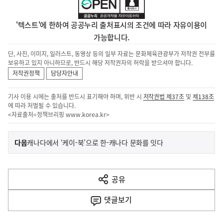
'텍스트'에 한하여 공공누리 출처표시의 조건에 따라 자유이용이
가능합니다.
단, 사진, 이미지, 일러스트, 동영상 등의 일부 자료는 문화체육관광부가 저작권 전부를
보유하고 있지 아니하므로, 반드시 해당 저작권자의 허락을 받으셔야 합니다.
저작권정책
담당자안내
기사 이용 시에는 출처를 반드시 표기해야 하며, 위반 시
저작권법 제37조
및
제138조
에 따라 처벌될 수 있습니다.
<자료출처=정책브리핑
www.korea.kr
>
이
기
다음
캐나다에서 ‘케이-북’으로 한-캐나다 문화를 잇다
사
전
다
공유
열
음
기
댓글
보기
기
사