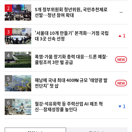
일
5개 정부위원회 청년위원, 국민추천제로
순
선발…청년 참여 확대
위
동
일
'서울대 10개 만들기' 본격화…거점 국립
1
대 3곳 신속 선정
단
계
상
승
폭염·가뭄 장기화 총력 대응…드론 예찰·
NEW
쿨링조끼 3만 벌 공급
해남에 국내 최대 400㎿ 규모 '태양광 발
NEW
전단지' 첫 삽
철강·석유화학 등 주력산업 AI 제조 혁
1
신…잠재성장률 높인다
단
계
하
락
인