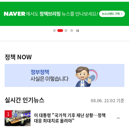
히
단
배
너
영
정
역
책
정책 NOW
NOW,
MY
맞
춤
뉴
실시간 인기뉴스
08.06. 21:02 기준
스
이 대통령 "국가적 기후 재난 상황…정책
순
대응 최대치로 올려야"
위
동